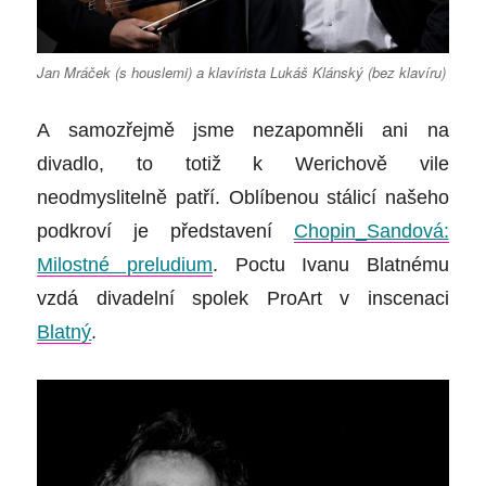
Jan Mráček (s houslemi) a klavírista Lukáš Klánský (bez klavíru)
A samozřejmě jsme nezapomněli ani na
divadlo, to totiž k Werichově vile
neodmyslitelně patří. Oblíbenou stálicí našeho
podkroví je představení
Chopin_Sandová:
Milostné preludium
. Poctu Ivanu Blatnému
vzdá divadelní spolek ProArt v inscenaci
Blatný
.