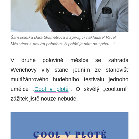
Šansoniérka Bára Grafnetrová a zpívající nakladatel Pavel
Mészáros s novým pořadem „A pořád je nám do zpěvu…“
V druhé polovině měsíce se zahrada
Werichovy vily stane jedním ze stanovišť
multižánrového hudebního festivalu jednoho
umělce
„
Cool v plotě
“
. O skvělý „coolturní“
zážitek jistě nouze nebude.