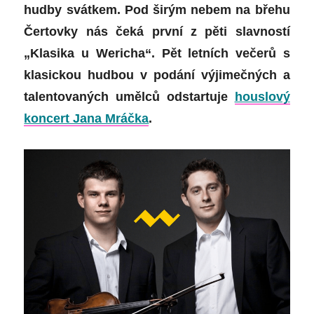
hudby svátkem. Pod širým nebem na břehu
Čertovky nás čeká první z pěti slavností
„Klasika u Wericha“. Pět letních večerů s
klasickou hudbou v podání výjimečných a
talentovaných umělců odstartuje
houslový
koncert Jana Mráčka
.