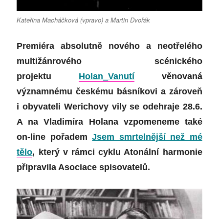
Kateřina Macháčková (vpravo) a Martin Dvořák
Premiéra absolutně nového a neotřelého
multižánrového scénického
projektu
Holan_Vanutí
věnovaná
významnému českému básníkovi a zároveň
i obyvateli Werichovy vily se odehraje 28.6.
A na Vladimíra Holana vzpomeneme také
on-line pořadem
Jsem smrtelnější než mé
tělo
, který v rámci cyklu Atonální harmonie
připravila Asociace spisovatelů.