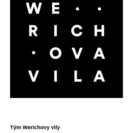
Tým Werichovy vily