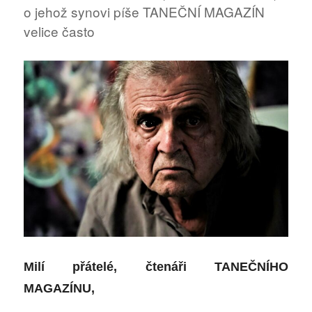
o jehož synovi píše TANEČNÍ MAGAZÍN
velice často
M
ilí přátelé,
čtenáři TANEČNÍHO
MAGAZÍNU,