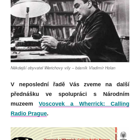
Někdejší obyvatel Werichovy vily – básník Vladimír Holan
V neposlední řadě Vás zveme na další
přednášku ve spolupráci s Národním
muzeem
Voscovek a Wherrick: Calling
Radio Prague
.