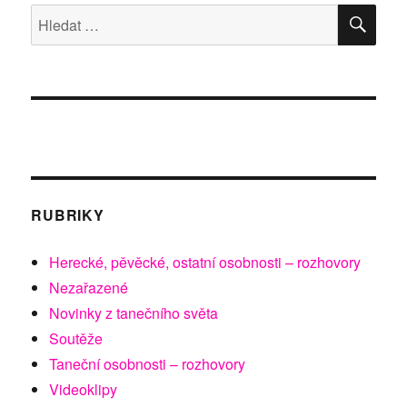
ve
HLE
Hledat:
Werichově
vile
RUBRIKY
Herecké, pěvěcké, ostatní osobnosti – rozhovory
Nezařazené
Novinky z tanečního světa
Soutěže
Taneční osobnosti – rozhovory
Videoklipy