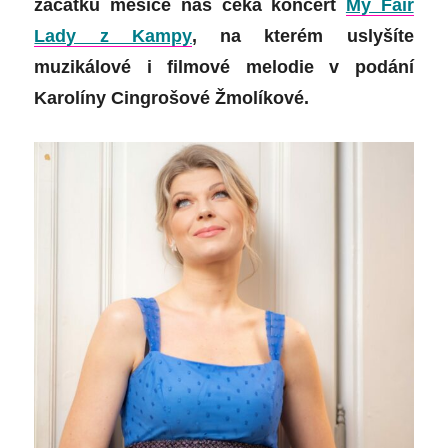
začátku měsíce nás čeká koncert
My Fair
Lady z Kampy
, na kterém uslyšíte
muzikálové i filmové melodie v podání
Karolíny Cingrošové Žmolíkové.