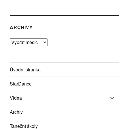
ARCHIVY
Archivy
Úvodní stránka
StarDance
Zobrazit
Videa
podřazen
položky
Archiv
Taneční školy