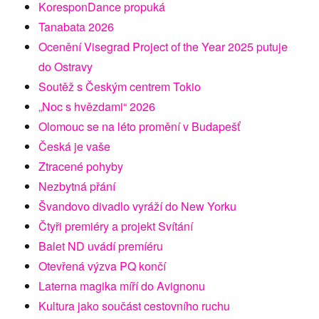
KoresponDance propuká
Tanabata 2026
Ocenění Visegrad Project of the Year 2025 putuje
do Ostravy
Soutěž s Českým centrem Tokio
„Noc s hvězdami“ 2026
Olomouc se na léto promění v Budapešť
Česká je vaše
Ztracené pohyby
Nezbytná přání
Švandovo divadlo vyráží do New Yorku
Čtyři premiéry a projekt Svítání
Balet ND uvádí premíéru
Otevřená výzva PQ končí
Laterna magika míří do Avignonu
Kultura jako součást cestovního ruchu