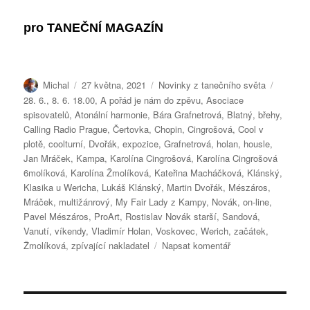
pro
TANEČNÍ MAGAZÍN
Autor:
Publikováno:
Rubriky:
Štítky:
Michal
27 května, 2021
Novinky z tanečního světa
28. 6.
,
8. 6. 18.00
,
A pořád je nám do zpěvu
,
Asociace
spisovatelů
,
Atonální harmonie
,
Bára Grafnetrová
,
Blatný
,
břehy
,
Calling Radio Prague
,
Čertovka
,
Chopin
,
Cingrošová
,
Cool v
plotě
,
coolturní
,
Dvořák
,
expozice
,
Grafnetrová
,
holan
,
housle
,
Jan Mráček
,
Kampa
,
Karolína Cingrošová
,
Karolína Cingrošová
6molíková
,
Karolína Žmolíková
,
Kateřina Macháčková
,
Klánský
,
Klasika u Wericha
,
Lukáš Klánský
,
Martin Dvořák
,
Mészáros
,
Mráček
,
multižánrový
,
My Fair Lady z Kampy
,
Novák
,
on-line
,
Pavel Mészáros
,
ProArt
,
Rostislav Novák starší
,
Sandová
,
Vanutí
,
víkendy
,
Vladimír Holan
,
Voskovec
,
Werich
,
začátek
,
pro
Žmolíková
,
zpívající nakladatel
Napsat komentář
text
s
názvem
BLATNÝ