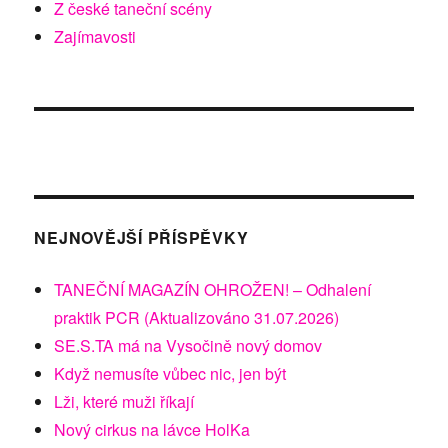
Z české taneční scény
Zajímavosti
NEJNOVĚJŠÍ PŘÍSPĚVKY
TANEČNÍ MAGAZÍN OHROŽEN! – Odhalení
praktik PCR (Aktualizováno 31.07.2026)
SE.S.TA má na Vysočině nový domov
Když nemusíte vůbec nic, jen být
Lži, které muži říkají
Nový cirkus na lávce HolKa