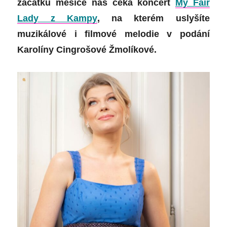
začátku měsíce nás čeká koncert
My Fair
Lady z Kampy
, na kterém uslyšíte
muzikálové i filmové melodie v podání
Karolíny Cingrošové Žmolíkové.