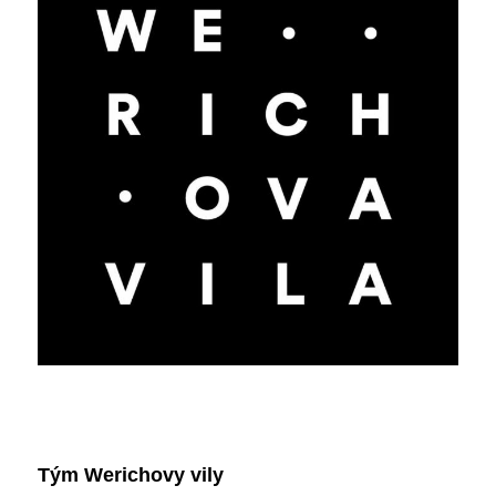
Tým Werichovy vily