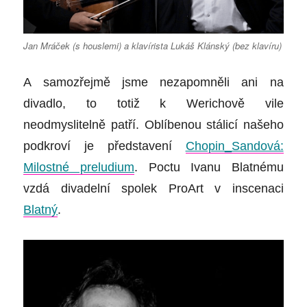
Jan Mráček (s houslemi) a klavírista Lukáš Klánský (bez klavíru)
A samozřejmě jsme nezapomněli ani na
divadlo, to totiž k Werichově vile
neodmyslitelně patří. Oblíbenou stálicí našeho
podkroví je představení
Chopin_Sandová:
Milostné preludium
. Poctu Ivanu Blatnému
vzdá divadelní spolek ProArt v inscenaci
Blatný
.