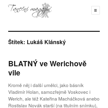
☰
Taneční magazín
Štítek:
Lukáš Klánský
BLATNÝ ve Werichově
vile
Kromě něj i další umělci, jako básník
Vladimír Holan, samozřejmě Voskovec i
Werich, ale též Kateřina Macháčková anebo
Rostislav Novák starší (na titulním snímku),