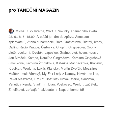
pro
TANEČNÍ MAGAZÍN
Autor:
Publikováno:
Rubriky:
Štítky:
Michal
27 května, 2021
Novinky z tanečního světa
28. 6.
,
8. 6. 18.00
,
A pořád je nám do zpěvu
,
Asociace
spisovatelů
,
Atonální harmonie
,
Bára Grafnetrová
,
Blatný
,
břehy
,
Calling Radio Prague
,
Čertovka
,
Chopin
,
Cingrošová
,
Cool v
plotě
,
coolturní
,
Dvořák
,
expozice
,
Grafnetrová
,
holan
,
housle
,
Jan Mráček
,
Kampa
,
Karolína Cingrošová
,
Karolína Cingrošová
6molíková
,
Karolína Žmolíková
,
Kateřina Macháčková
,
Klánský
,
Klasika u Wericha
,
Lukáš Klánský
,
Martin Dvořák
,
Mészáros
,
Mráček
,
multižánrový
,
My Fair Lady z Kampy
,
Novák
,
on-line
,
Pavel Mészáros
,
ProArt
,
Rostislav Novák starší
,
Sandová
,
Vanutí
,
víkendy
,
Vladimír Holan
,
Voskovec
,
Werich
,
začátek
,
pro
Žmolíková
,
zpívající nakladatel
Napsat komentář
text
s
názvem
BLATNÝ