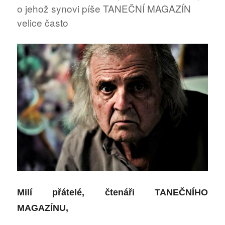
o jehož synovi píše TANEČNÍ MAGAZÍN
velice často
M
ilí přátelé,
čtenáři TANEČNÍHO
MAGAZÍNU,