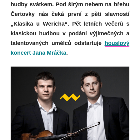
hudby svátkem. Pod širým nebem na břehu
Čertovky nás čeká první z pěti slavností
„Klasika u Wericha“. Pět letních večerů s
klasickou hudbou v podání výjimečných a
talentovaných umělců odstartuje
houslový
koncert Jana Mráčka
.