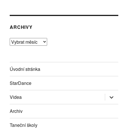
ARCHIVY
Archivy
Úvodní stránka
StarDance
Zobrazit
Videa
podřazen
položky
Archiv
Taneční školy