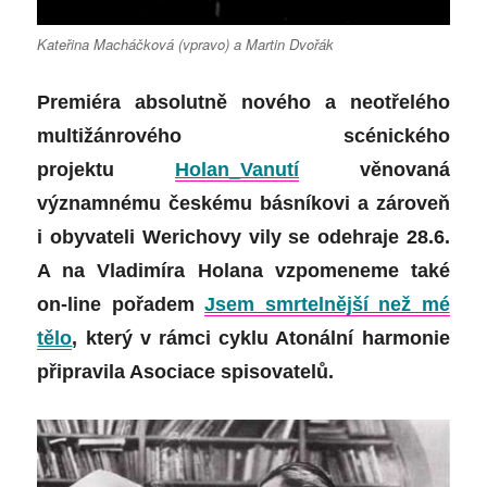
Kateřina Macháčková (vpravo) a Martin Dvořák
Premiéra absolutně nového a neotřelého
multižánrového scénického
projektu
Holan_Vanutí
věnovaná
významnému českému básníkovi a zároveň
i obyvateli Werichovy vily se odehraje 28.6.
A na Vladimíra Holana vzpomeneme také
on-line pořadem
Jsem smrtelnější než mé
tělo
, který v rámci cyklu Atonální harmonie
připravila Asociace spisovatelů.