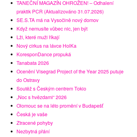
TANEČNÍ MAGAZÍN OHROŽEN! – Odhalení
praktik PCR (Aktualizováno 31.07.2026)
SE.S.TA má na Vysočině nový domov
Když nemusíte vůbec nic, jen být
Lži, které muži říkají
Nový cirkus na lávce HolKa
KoresponDance propuká
Tanabata 2026
Ocenění Visegrad Project of the Year 2025 putuje
do Ostravy
Soutěž s Českým centrem Tokio
„Noc s hvězdami“ 2026
Olomouc se na léto promění v Budapešť
Česká je vaše
Ztracené pohyby
Nezbytná přání