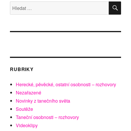
ve
HLE
Hledat:
Werichově
vile
RUBRIKY
Herecké, pěvěcké, ostatní osobnosti – rozhovory
Nezařazené
Novinky z tanečního světa
Soutěže
Taneční osobnosti – rozhovory
Videoklipy