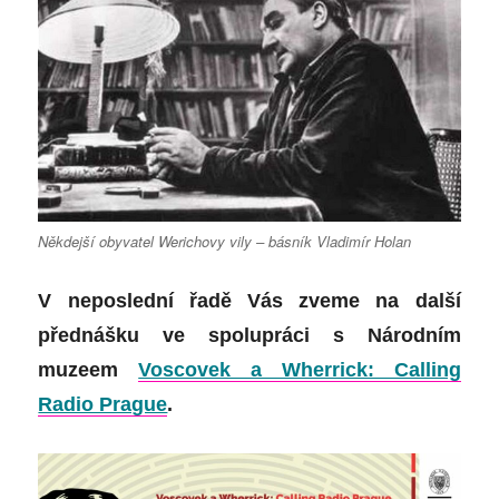
Někdejší obyvatel Werichovy vily – básník Vladimír Holan
V neposlední řadě Vás zveme na další
přednášku ve spolupráci s Národním
muzeem
Voscovek a Wherrick: Calling
Radio Prague
.