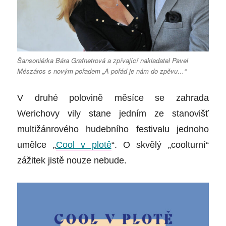
Šansoniérka Bára Grafnetrová a zpívající nakladatel Pavel
Mészáros s novým pořadem „A pořád je nám do zpěvu…“
V druhé polovině měsíce se zahrada
Werichovy vily stane jedním ze stanovišť
multižánrového hudebního festivalu jednoho
umělce
„
Cool v plotě
“
. O skvělý „coolturní“
zážitek jistě nouze nebude.