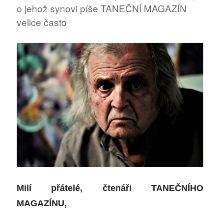
o jehož synovi píše TANEČNÍ MAGAZÍN
velice často
M
ilí přátelé,
čtenáři TANEČNÍHO
MAGAZÍNU,