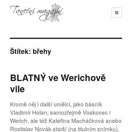
☰
Taneční magazín
Štítek:
břehy
BLATNÝ ve Werichově
vile
Kromě něj i další umělci, jako básník
Vladimír Holan, samozřejmě Voskovec i
Werich, ale též Kateřina Macháčková anebo
Rostislav Novák starší (na titulním snímku),