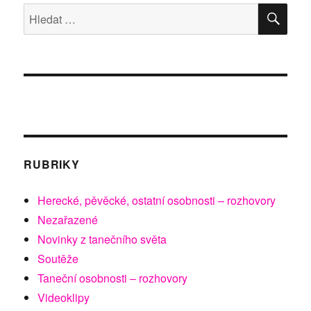
ve
HLE
Hledat:
Werichově
vile
RUBRIKY
Herecké, pěvěcké, ostatní osobnosti – rozhovory
Nezařazené
Novinky z tanečního světa
Soutěže
Taneční osobnosti – rozhovory
Videoklipy