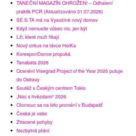
TANEČNÍ MAGAZÍN OHROŽEN! – Odhalení
praktik PCR (Aktualizováno 31.07.2026)
SE.S.TA má na Vysočině nový domov
Když nemusíte vůbec nic, jen být
Lži, které muži říkají
Nový cirkus na lávce HolKa
KoresponDance propuká
Tanabata 2026
Ocenění Visegrad Project of the Year 2025 putuje
do Ostravy
Soutěž s Českým centrem Tokio
„Noc s hvězdami“ 2026
Olomouc se na léto promění v Budapešť
Česká je vaše
Ztracené pohyby
Nezbytná přání