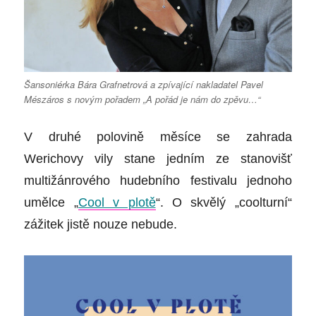
Šansoniérka Bára Grafnetrová a zpívající nakladatel Pavel
Mészáros s novým pořadem „A pořád je nám do zpěvu…“
V druhé polovině měsíce se zahrada
Werichovy vily stane jedním ze stanovišť
multižánrového hudebního festivalu jednoho
umělce
„
Cool v plotě
“
. O skvělý „coolturní“
zážitek jistě nouze nebude.