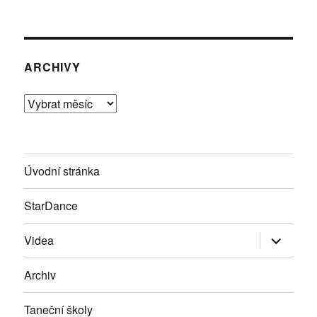
ARCHIVY
Archivy
Úvodní stránka
StarDance
Zobrazit
Videa
podřazen
položky
Archiv
Taneční školy