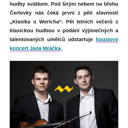
hudby svátkem. Pod širým nebem na břehu
Čertovky nás čeká první z pěti slavností
„Klasika u Wericha“. Pět letních večerů s
klasickou hudbou v podání výjimečných a
talentovaných umělců odstartuje
houslový
koncert Jana Mráčka
.