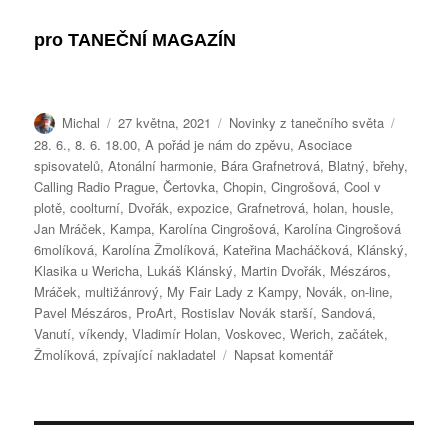
pro
TANEČNÍ MAGAZÍN
Autor:
Publikováno:
Rubriky:
Štítky:
Michal
27 května, 2021
Novinky z tanečního světa
28. 6.
,
8. 6. 18.00
,
A pořád je nám do zpěvu
,
Asociace
spisovatelů
,
Atonální harmonie
,
Bára Grafnetrová
,
Blatný
,
břehy
,
Calling Radio Prague
,
Čertovka
,
Chopin
,
Cingrošová
,
Cool v
plotě
,
coolturní
,
Dvořák
,
expozice
,
Grafnetrová
,
holan
,
housle
,
Jan Mráček
,
Kampa
,
Karolína Cingrošová
,
Karolína Cingrošová
6molíková
,
Karolína Žmolíková
,
Kateřina Macháčková
,
Klánský
,
Klasika u Wericha
,
Lukáš Klánský
,
Martin Dvořák
,
Mészáros
,
Mráček
,
multižánrový
,
My Fair Lady z Kampy
,
Novák
,
on-line
,
Pavel Mészáros
,
ProArt
,
Rostislav Novák starší
,
Sandová
,
Vanutí
,
víkendy
,
Vladimír Holan
,
Voskovec
,
Werich
,
začátek
,
pro
Žmolíková
,
zpívající nakladatel
Napsat komentář
text
s
názvem
BLATNÝ