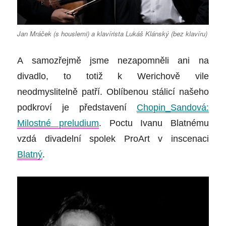
Jan Mráček (s houslemi) a klavírista Lukáš Klánský (bez klavíru)
A samozřejmě jsme nezapomněli ani na
divadlo, to totiž k Werichově vile
neodmyslitelně patří. Oblíbenou stálicí našeho
podkroví je představení
Chopin_Sandová:
Milostné preludium
. Poctu Ivanu Blatnému
vzdá divadelní spolek ProArt v inscenaci
Blatný
.