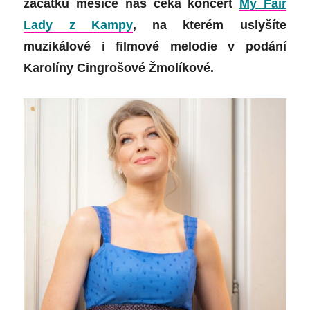
začátku měsíce nás čeká koncert
My Fair
Lady z Kampy
, na kterém uslyšíte
muzikálové i filmové melodie v podání
Karolíny Cingrošové Žmolíkové.