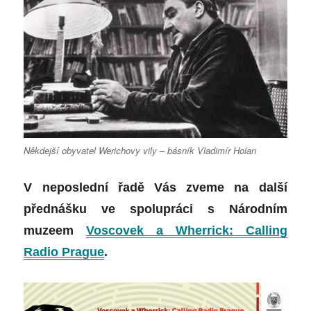
Někdejší obyvatel Werichovy vily – básník Vladimír Holan
V neposlední řadě Vás zveme na další
přednášku ve spolupráci s Národním
muzeem
Voscovek a Wherrick: Calling
Radio Prague
.