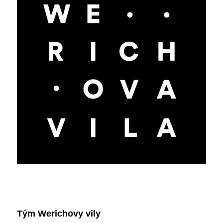
Tým Werichovy vily