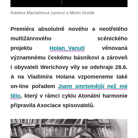
Kateřina Macháčková (vpravo) a Martin Dvořák
Premiéra absolutně nového a neotřelého
multižánrového scénického
projektu
Holan_Vanutí
věnovaná
významnému českému básníkovi a zároveň
i obyvateli Werichovy vily se odehraje 28.6.
A na Vladimíra Holana vzpomeneme také
on-line pořadem
Jsem smrtelnější než mé
tělo
, který v rámci cyklu Atonální harmonie
připravila Asociace spisovatelů.