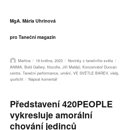
MgA. Mária Uhrinová
pro Taneční magazín
Autor:
Publikováno:
Rubriky:
Štítky:
Martina
19 května, 2023
Novinky z tanečního světa
ANIMA
,
Bold Gallery
,
filozofie
,
Jiří Matějů
,
Konzervatoř Duncan
centre
,
Taneční performance
,
umění
,
VE SVĚTLE BAREV
,
vědy
,
pro
φurlicht
Napsat komentář
text
s
názvem
Představení 420PEOPLE
Ve
světle
vykresluje amorální
barev
chování jedinců