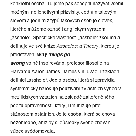
konkrétní osoba. Tu jsme pak schopni nazývat všemi
možnými nelichotivými přízvisky. Jedním takovým
slovem a jedním z typů takových osob je člověk,
kterého můžeme označit anglickým výrazem
„asshole“. Specifické vlastnosti „asshole“ zkoumá a
definuje ve své knize
Assholes: a Theory
, kterou je
představení
Why things go
wrong
volně
inspirováno, profesor filosofie na
Harvardu
Aaron James. James v ní uvádí i základní
definici „asshole“. Jde o osobu, která si zpravidla
systematicky nárokuje používání zvláštních výhod v
mezilidských vztazích na základě zakořeněného
pocitu oprávněnosti, který ji imunizuje proti
stížnostem ostatních. Je to osoba, která se chová
bezohledně, aniž by si důsledky svého chování
vůbec uvědomovala.