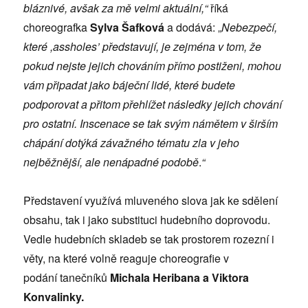
blázniv
é, avšak za mě velmi aktuální,“
říká
choreografka
Sylva Š
afková
a dodává:
„
Nebezpečí,
kter
é ,
assholes’ představují, je zejm
éna v tom, že
pokud nejste jejich chováním přímo postiženi, mohou
vám připadat jako báječní lid
é, kter
é budete
podporovat a přitom přehlíž
et následky jejich chování
pro ostatní.
Inscenace se tak svým námětem v širším
chápání
dotýká závažn
ého t
ématu zla v jeho
nejběžnější, ale nenápadn
é podobě
.
“
Představení využívá mluveného slova jak ke sdělení
obsahu, tak i jako substituci hudebního doprovodu.
Vedle hudebních skladeb se tak prostorem rozezní i
věty, na které volně reaguje choreografie v
podání tanečníků
Michala Heribana a Viktora
Konvalinky.