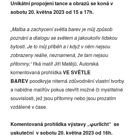
Unikátní propojení tance a obrazů se koná v
sobotu 20. května 2023 od 15 a 17h.
„Malba a zachycení světla barev je můj způsob
poznání a dialogu se světem a jakoukoliv lidskou
bytostí. Je to můj příběh a i když v něm nejsou
zobrazeny reálie, neznamená, že tam nejsou
přítomny,“
říká malíř Jiří Matějů.
Autorská
komentovaná prohlídka
VE SVĚTLE
BAREV
poodkryje niterná zdůvodnění vlastní tvorby
a nabídne malířův pokus otevřít možné či myslitelné
souvislosti, jež jsou přítomny nebo jsou prozatím
vzdálené v čase.
Komentovaná prohlídka výstavy „φurlicht“ se
uskuteční v sobotu 20. května 2023 od 16h.