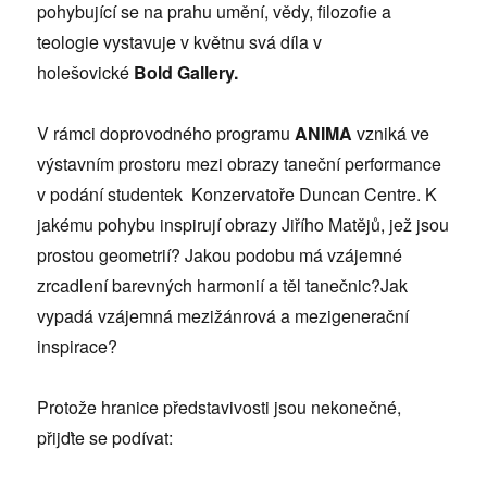
pohybující se na prahu umění, vědy, filozofie a
teologie vystavuje v květnu svá díla v
holešovické
Bold Gallery.
V rámci doprovodného programu
ANIMA
vzniká ve
výstavním prostoru mezi obrazy taneční performance
v podání studentek Konzervatoře Duncan Centre. K
jakému pohybu inspirují obrazy Jiřího Matějů, jež jsou
prostou geometrií? Jakou podobu má vzájemné
zrcadlení barevných harmonií a těl tanečnic?Jak
vypadá vzájemná mezižánrová a mezigenerační
inspirace?
Protože hranice představivosti jsou nekonečné,
přijďte se podívat: