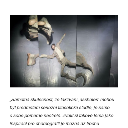
„Samotná skutečnost, že takzvaní ‚assholes‘ mohou
být předmě
tem seri
ózní
filosofick
é
studie, je samo
o
sobě poměrně
neotřel
é.
Zvolit si takov
é t
éma jako
inspiraci pro choreografii je možná až trochu