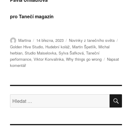
pro Tanečí magazín
Autor:
Publikováno:
Rubriky:
Štítky:
Martina
14 března, 2023
Novinky z tanečního světa
Golden Hive Studio
,
Hudební koláž
,
Martin Špetlík
,
Michal
herbian
,
Studio Maiselovka
,
Sylva Šafková
,
Taneční
performance
,
Viktor Konvalinka
,
Why things go wrong
Napsat
pro
komentář
text
s
názvem
Představení
420PEOPLE
HLE
Hledat:
vykresluje
amorální
chování
jedinců