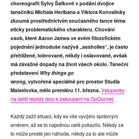
choreografii Sylvy Š
afkov
é v podání dvojice
tanečníků Michala Heribana a Viktora Konvalinky
zkoumá prostřednictvím současn
é
ho tance t
éma
eticky problematick
ého charakteru. Chování
osob, kter
é
Aaron James ve sv
ém filozofick
ém
pojednání jednoduše nazývá „
assholles
“, je č
asto
přehlížen
é, tolerovan
é, někdy i oslavovan
é, avšak
má závažn
é dopady na život všech okolo. Taneční
představení
Why things go
wrong,
vytvořen
é speciálně pro prostor Studia
Maiselovka,
mělo premiéru 11. března.
Vstupenky
na další reprízy jsou k zakoupení na GoOut.net.
Každý zažil situaci, kdy se vše vyvíjelo správným
směrem, až se to najednou celé pokazilo. Někdy za
to může prostě jen náhoda, někdy za to ale může