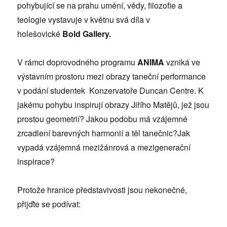
pohybující se na prahu umění, vědy, filozofie a
teologie vystavuje v květnu svá díla v
holešovické
Bold Gallery.
V rámci doprovodného programu
ANIMA
vzniká ve
výstavním prostoru mezi obrazy taneční performance
v podání studentek Konzervatoře Duncan Centre. K
jakému pohybu inspirují obrazy Jiřího Matějů, jež jsou
prostou geometrií? Jakou podobu má vzájemné
zrcadlení barevných harmonií a těl tanečnic?Jak
vypadá vzájemná mezižánrová a mezigenerační
inspirace?
Protože hranice představivosti jsou nekonečné,
přijďte se podívat: