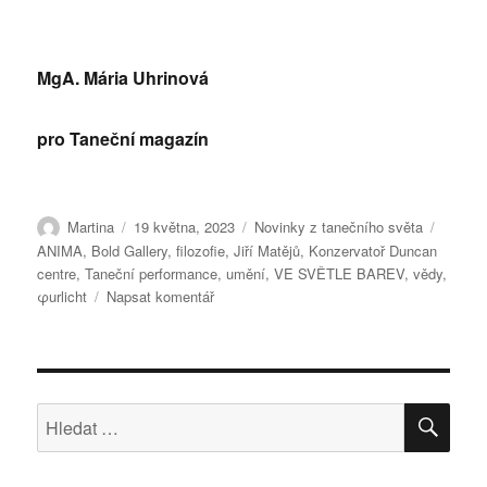
MgA. Mária Uhrinová
pro Taneční magazín
Autor:
Publikováno:
Rubriky:
Štítky:
Martina
19 května, 2023
Novinky z tanečního světa
ANIMA
,
Bold Gallery
,
filozofie
,
Jiří Matějů
,
Konzervatoř Duncan
centre
,
Taneční performance
,
umění
,
VE SVĚTLE BAREV
,
vědy
,
pro
φurlicht
Napsat komentář
text
s
názvem
Ve
světle
HLE
Hledat:
barev