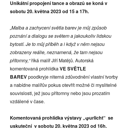
Unikátní propojení tance a obrazů se koná v
sobotu 20. května 2023 od 15 a 17h.
„Malba a zachycení světla barev je můj způsob
poznání a dialogu se světem a jakoukoliv lidskou
bytostí. Je to můj příběh a i když v něm nejsou
zobrazeny reálie, neznamená, že tam nejsou
přítomny,“
říká malíř Jiří Matějů.
Autorská
komentovaná prohlídka
VE SVĚTLE
BAREV
poodkryje niterná zdůvodnění vlastní tvorby
a nabídne malířův pokus otevřít možné či myslitelné
souvislosti, jež jsou přítomny nebo jsou prozatím
vzdálené v čase.
Komentovaná prohlídka výstavy „φurlicht“ se
uskuteční v sobotu 20. května 2023 od 16h.