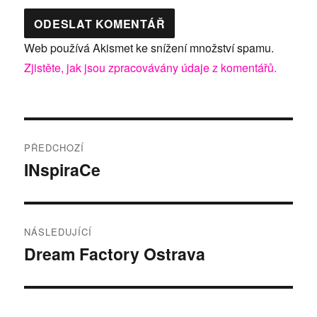
Web používá Akismet ke snížení množství spamu.
Zjistěte, jak jsou zpracovávány údaje z komentářů.
Navigace
PŘEDCHOZÍ
pro
INspiraCe
Předchozí
příspěvek:
příspěvek
NÁSLEDUJÍCÍ
Dream Factory Ostrava
Následující
příspěvek: