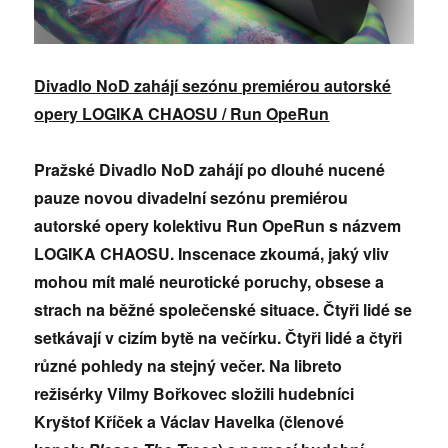
Divadlo NoD zahájí sezónu premiérou autorské
opery LOGIKA CHAOSU / Run OpeRun
Pražské Divadlo NoD zahájí po dlouhé nucené
pauze novou divadelní sezónu premiérou
autorské opery kolektivu Run OpeRun s názvem
LOGIKA CHAOSU. Inscenace zkoumá, jaký vliv
mohou mít malé neurotické poruchy, obsese a
strach na běžné společenské situace. Čtyři lidé se
setkávají v cizím bytě na večírku. Čtyři lidé a čtyři
různé pohledy na stejný večer. Na libreto
režisérky Vilmy Bořkovec složili hudebníci
Kryštof Kříček a Václav Havelka (členové