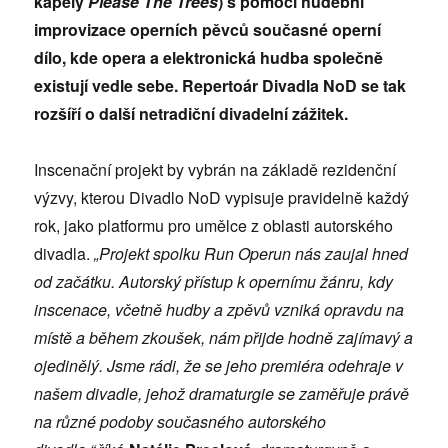
kapely
Please The Trees
) s pomocí hudební
improvizace operních pěvců současné operní
dílo, kde opera a elektronická hudba společně
existují vedle sebe. Repertoár Divadla NoD se tak
rozšíří o další netradiční divadelní zážitek.
Inscenační projekt by vybrán na základě rezidenční
výzvy, kterou Divadlo NoD vypisuje pravidelně každý
rok, jako platformu pro umělce z oblasti autorského
divadla.
„Projekt spolku Run Operun nás zaujal hned
od začátku. Autorský přístup k opernímu žánru, kdy
inscenace, včetně hudby a zpěvů vzniká opravdu na
místě a během zkoušek, nám přijde hodně zajímavý a
ojedinělý. Jsme rádi, že se jeho premiéra odehraje v
našem divadle, jehož dramaturgie se zaměřuje právě
na různé podoby současného autorského