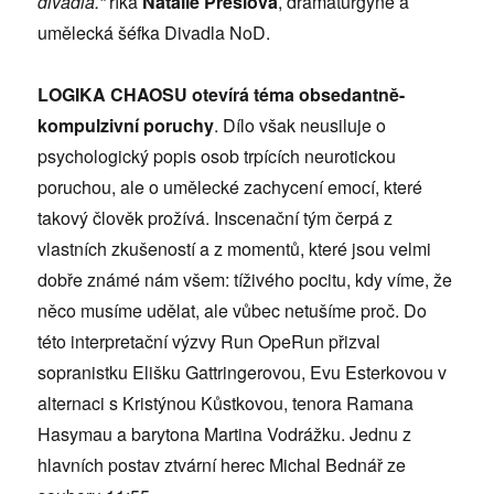
divadla.“
říká
Natálie Preslová
, dramaturgyně a
umělecká šéfka Divadla NoD.
LOGIKA CHAOSU otevírá téma obsedantně-
kompulzivní poruchy
. Dílo však neusiluje o
psychologický popis osob trpících neurotickou
poruchou, ale o umělecké zachycení emocí, které
takový člověk prožívá. Inscenační tým čerpá z
vlastních zkušeností a z momentů, které jsou velmi
dobře známé nám všem: tíživého pocitu, kdy víme, že
něco musíme udělat, ale vůbec netušíme proč. Do
této interpretační výzvy Run OpeRun
přizval
sopranistku Elišku Gattringerovou, Evu Esterkovou v
alternaci s Kristýnou Kůstkovou, tenora Ramana
Hasymau a barytona Martina Vodrážku. Jednu z
hlavních postav ztvární herec Michal Bednář ze