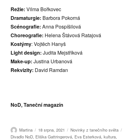
Režie:
Vilma Bořkovec
Dramaturgie:
Barbora Pokorná
Scénografie:
Anna Pospíšilová
Choreografie:
Helena Štávová Ratajová
Kostýmy
: Vojtěch Hanyš
Light design:
Judita Mejstříková
Make-up:
Justina Urbanová
Rekvizity:
David Ramdan
NoD, Taneční magazín
Autor:
Publikováno:
Rubriky:
Štítky:
Martina
18 srpna, 2021
Novinky z tanečního světa
Divadlo NoD
,
Eliška Gattringerová
,
Eva Esterková
,
kultura
,