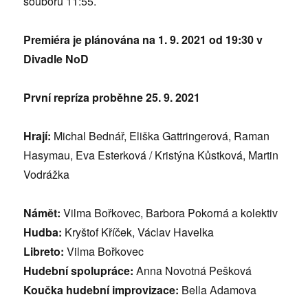
souboru 11:55.
Premiéra je plánována na 1. 9. 2021 od 19:30 v
Divadle NoD
První repríza proběhne 25. 9. 2021
Hrají:
Michal Bednář, Eliška Gattringerová, Raman
Hasymau, Eva Esterková / Kristýna Kůstková, Martin
Vodrážka
Námět:
Vilma Bořkovec, Barbora Pokorná a kolektiv
Hudba:
Kryštof Kříček, Václav Havelka
Libreto:
Vilma Bořkovec
Hudební spolupráce:
Anna Novotná Pešková
Koučka hudební improvizace:
Bella Adamova