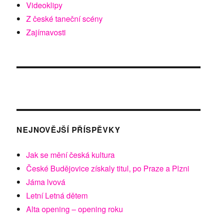
Videoklipy
Z české taneční scény
Zajímavosti
NEJNOVĚJŠÍ PŘÍSPĚVKY
Jak se mění česká kultura
České Budějovice získaly titul, po Praze a Plzni
Jáma lvová
Letní Letná dětem
Alta opening – opening roku