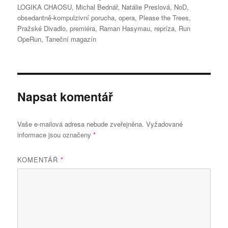
LOGIKA CHAOSU
,
Michal Bednář
,
Natálie Preslová
,
NoD
,
obsedantně-kompulzivní porucha
,
opera
,
Please the Trees
,
Pražské Divadlo
,
premiéra
,
Raman Hasymau
,
repríza
,
Run
OpeRun
,
Taneční magazín
Napsat komentář
Vaše e-mailová adresa nebude zveřejněna.
Vyžadované
informace jsou označeny
*
KOMENTÁŘ
*