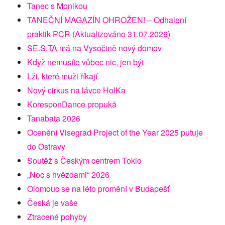
Tanec s Monikou
TANEČNÍ MAGAZÍN OHROŽEN! – Odhalení
praktik PCR (Aktualizováno 31.07.2026)
SE.S.TA má na Vysočině nový domov
Když nemusíte vůbec nic, jen být
Lži, které muži říkají
Nový cirkus na lávce HolKa
KoresponDance propuká
Tanabata 2026
Ocenění Visegrad Project of the Year 2025 putuje
do Ostravy
Soutěž s Českým centrem Tokio
„Noc s hvězdami“ 2026
Olomouc se na léto promění v Budapešť
Česká je vaše
Ztracené pohyby