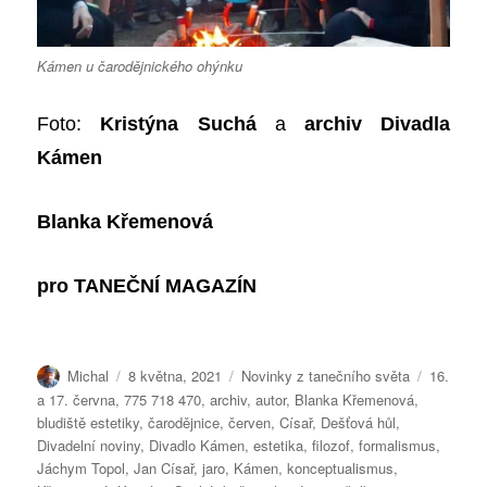
Kámen u čarodějnického ohýnku
Foto:
Kristýna Suchá
a
archiv Divadla
Kámen
Blanka Křemenová
pro
TANEČNÍ MAGAZÍN
Autor:
Publikováno:
Rubriky:
Štítky:
Michal
8 května, 2021
Novinky z tanečního světa
16.
a 17. června
,
775 718 470
,
archiv
,
autor
,
Blanka Křemenová
,
bludiště estetiky
,
čarodějnice
,
červen
,
Císař
,
Dešťová hůl
,
Divadelní noviny
,
Divadlo Kámen
,
estetika
,
filozof
,
formalismus
,
Jáchym Topol
,
Jan Císař
,
jaro
,
Kámen
,
konceptualismus
,