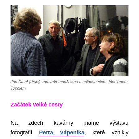
Jan Císař (druhý zprava)s manželkou a spisovatelem Jáchymem
Topolem
Začátek velké cesty
Na zdech kavárny máme výstavu
fotografií
Petra Vápeníka
, které vznikly