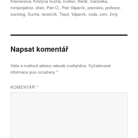
Křemenová
,
Kristýna Suchá
,
květen
,
literát
,
manželka
,
miniprojektor
,
oheň
,
Petr O.
,
Petr Vápeník
,
premiéra
,
profesor
,
sociolog
,
Suchá
,
tanečník
,
Topol
,
Vápeník
,
voda
,
zem
,
živly
Napsat komentář
Vaše e-mailová adresa nebude zveřejněna.
Vyžadované
informace jsou označeny
*
KOMENTÁŘ
*