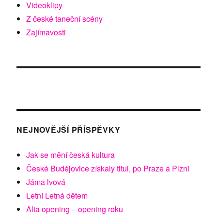
Videoklipy
Z české taneční scény
Zajímavosti
NEJNOVĚJŠÍ PŘÍSPĚVKY
Jak se mění česká kultura
České Budějovice získaly titul, po Praze a Plzni
Jáma lvová
Letní Letná dětem
Alta opening – opening roku