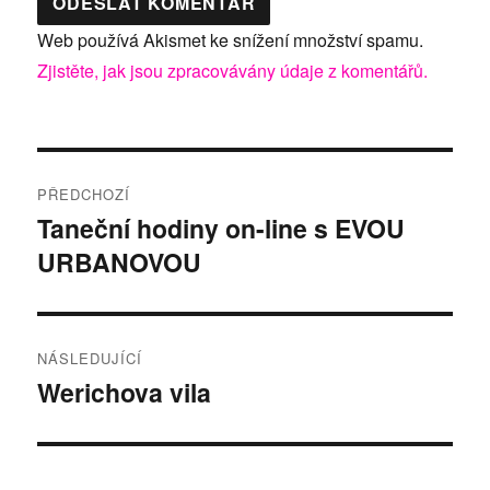
Web používá Akismet ke snížení množství spamu.
Zjistěte, jak jsou zpracovávány údaje z komentářů.
Navigace
PŘEDCHOZÍ
pro
Taneční hodiny on-line s EVOU
Předchozí
URBANOVOU
příspěvek:
příspěvek
NÁSLEDUJÍCÍ
Werichova vila
Následující
příspěvek: