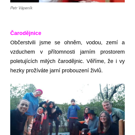
Petr Vápeník
Čarodějnice
Občerstvili jsme se ohněm, vodou, zemí a
vzduchem v přítomnosti jarním prostorem
poletujících milých čarod
ě
jnic. Věříme, že i vy
hezky prožíváte jarní probouzení živlů.