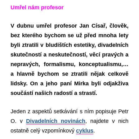
Umřel nám profesor
V dubnu umřel profesor
Jan Císař
, člověk,
bez kterého bychom se už před mnoha lety
byli ztratili v bludištích estetiky, divadelních
skutečností a neskutečností, věcí pravých a
nepravých, formalismu, konceptualismu,…
a hlavně bychom se ztratili nějak celkově
lidsky. On a jeho paní Mirka byli od
jakživa
součástí našich radostí a strastí.
Jeden z aspektů setkávání s ním popisuje Petr
O. v
Divadelních novinách
, najdete v nich
ostatně celý vzpomínkový
cyklus
.