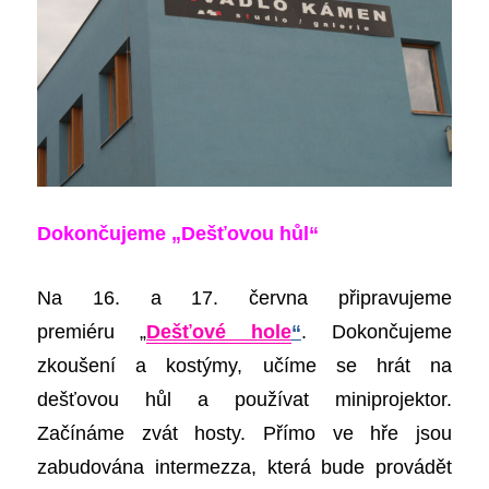
Dokončujeme „Dešťovou hůl“
Na 16. a 17. června připravujeme
premiéru
„
Dešťové hole
“
. Dokončujeme
zkoušení a kostýmy, učíme se hrát na
dešťovou hůl a používat miniprojektor.
Začínáme zvát hosty. Přímo ve hře jsou
zabudována intermezza, která bude provádět