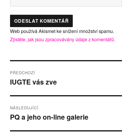
Web používá Akismet ke snížení množství spamu.
Zjistěte, jak jsou zpracovávány údaje z komentářů.
Navigace
PŘEDCHOZÍ
pro
IUGTE vás zve
Předchozí
příspěvek:
příspěvek
NÁSLEDUJÍCÍ
PQ a jeho on-line galerie
Následující
příspěvek: