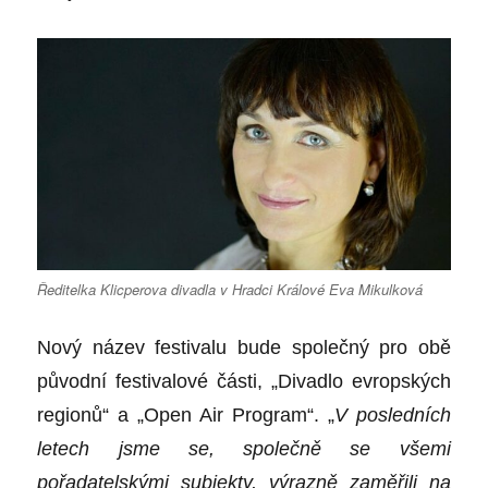
Ředitelka Klicperova divadla v Hradci Králové Eva Mikulková
Nový název festivalu bude společný pro obě
původní festivalové části, „Divadlo evropských
regionů“ a „Open Air Program“. „
V posledních
letech jsme se, společně se všemi
pořadatelskými subjekty, výrazně zaměřili na