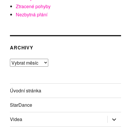
Ztracené pohyby
Nezbytná přání
ARCHIVY
Archivy
Úvodní stránka
StarDance
Zobrazit
Videa
podřazen
položky