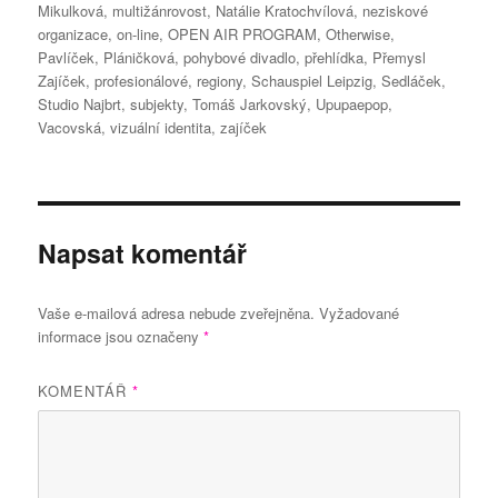
Mikulková
,
multižánrovost
,
Natálie Kratochvílová
,
neziskové
organizace
,
on-line
,
OPEN AIR PROGRAM
,
Otherwise
,
Pavlíček
,
Pláničková
,
pohybové divadlo
,
přehlídka
,
Přemysl
Zajíček
,
profesionálové
,
regiony
,
Schauspiel Leipzig
,
Sedláček
,
Studio Najbrt
,
subjekty
,
Tomáš Jarkovský
,
Upupaepop
,
Vacovská
,
vizuální identita
,
zajíček
Napsat komentář
Vaše e-mailová adresa nebude zveřejněna.
Vyžadované
informace jsou označeny
*
KOMENTÁŘ
*