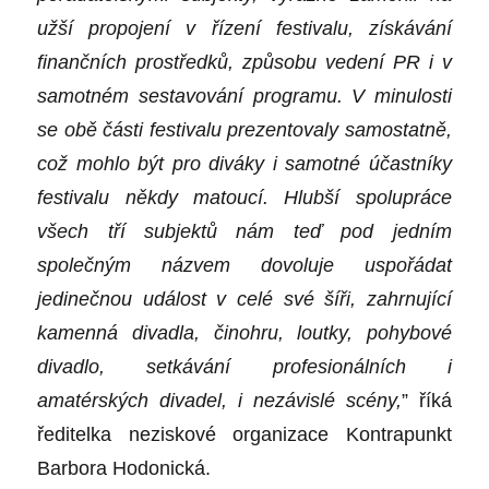
užší propojení v řízení festivalu, získávání
finančních prostředků, způsobu vedení PR i v
samotném sestavování programu. V minulosti
se obě části festivalu prezentovaly samostatně,
což mohlo být pro diváky i samotné účastníky
festivalu někdy matoucí. Hlubší spolupráce
všech tří subjektů nám teď pod jedním
společným názvem dovoluje uspořádat
jedinečnou událost v celé své šíři, zahrnující
kamenná divadla, činohru, loutky, pohybové
divadlo, setkávání profesionálních i
amatérských divadel, i nezávislé scény,
” říká
ředitelka neziskové organizace Kontrapunkt
Barbora Hodonická.