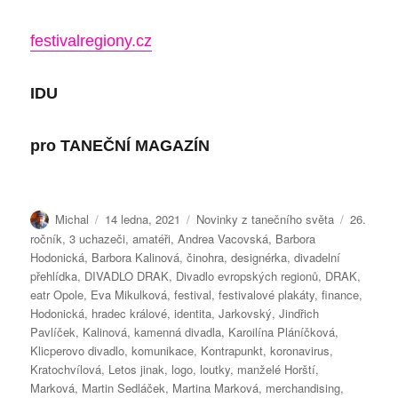
festivalregiony.cz
IDU
pro
TANEČNÍ MAGAZÍN
Autor:
Publikováno:
Rubriky:
Štítky:
Michal
14 ledna, 2021
Novinky z tanečního světa
26.
ročník
,
3 uchazeči
,
amatéři
,
Andrea Vacovská
,
Barbora
Hodonická
,
Barbora Kalinová
,
činohra
,
designérka
,
divadelní
přehlídka
,
DIVADLO DRAK
,
Divadlo evropských regionů
,
DRAK
,
eatr Opole
,
Eva Mikulková
,
festival
,
festivalové plakáty
,
finance
,
Hodonická
,
hradec králové
,
identita
,
Jarkovský
,
Jindřich
Pavlíček
,
Kalinová
,
kamenná divadla
,
Karoilína Pláníčková
,
Klicperovo divadlo
,
komunikace
,
Kontrapunkt
,
koronavirus
,
Kratochvílová
,
Letos jinak
,
logo
,
loutky
,
manželé Horští
,
Marková
,
Martin Sedláček
,
Martina Marková
,
merchandising
,