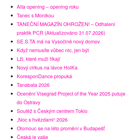
Alta opening – opening roku
Tanec s Monikou
TANEČNÍ MAGAZÍN OHROŽEN! – Odhalení
praktik PCR (Aktualizováno 31.07.2026)
SE.S.TA má na Vysočině nový domov
Když nemusíte vůbec nic, jen být
Lži, které muži říkají
Nový cirkus na lávce HolKa
KoresponDance propuká
Tanabata 2026
Ocenění Visegrad Project of the Year 2025 putuje
do Ostravy
Soutěž s Českým centrem Tokio
„Noc s hvězdami“ 2026
Olomouc se na léto promění v Budapešť
Česká je vaše