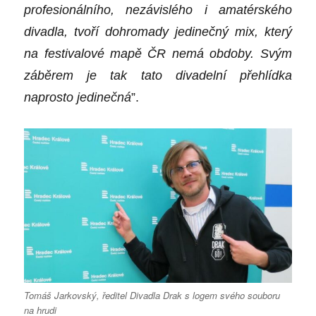
profesionálního, nezávislého i amatérského
divadla, tvoří dohromady jedinečný mix, který
na festivalové mapě ČR nemá obdoby. Svým
záběrem je tak tato divadelní přehlídka
naprosto jedinečná
”.
Tomáš Jarkovský, ředitel Divadla Drak s logem svého souboru
na hrudi