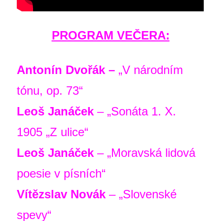
PROGRAM VEČERA:
Antonín Dvořák
–
„V národním
tónu, op. 73“
Leoš Janáček
– „Sonáta 1. X.
1905 „Z ulice“
Leoš Janáček
– „Moravská lidová
poesie v písních“
Vítězslav Novák
– „Slovenské
spevy“