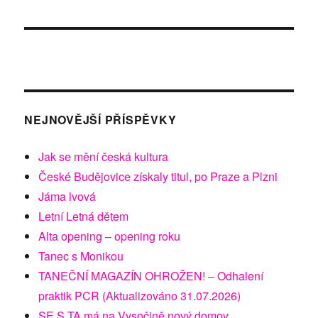
NEJNOVĚJŠÍ PŘÍSPĚVKY
Jak se mění česká kultura
České Budějovice získaly titul, po Praze a Plzni
Jáma lvová
Letní Letná dětem
Alta opening – opening roku
Tanec s Monikou
TANEČNÍ MAGAZÍN OHROŽEN! – Odhalení
praktik PCR (Aktualizováno 31.07.2026)
SE.S.TA má na Vysočině nový domov