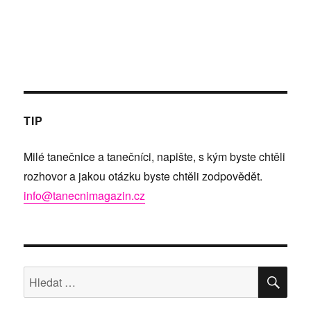
TIP
Milé tanečnice a tanečníci, napište, s kým byste chtěli
rozhovor a jakou otázku byste chtěli zodpovědět.
info@tanecnimagazin.cz
HLE
Hledat: