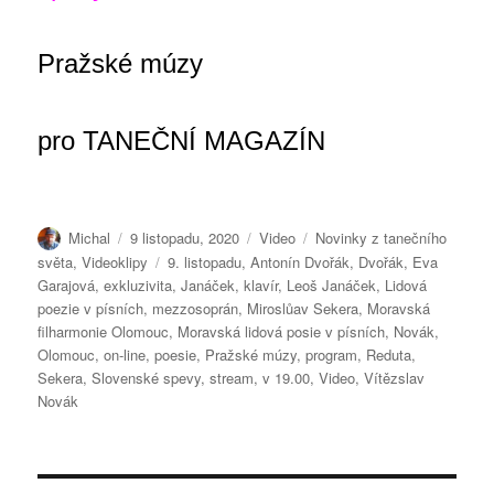
Pražské múzy
pro
TANEČNÍ MAGAZÍN
Autor:
Publikováno:
Formát:
Rubriky:
Michal
9 listopadu, 2020
Video
Novinky z tanečního
Štítky:
světa
,
Videoklipy
9. listopadu
,
Antonín Dvořák
,
Dvořák
,
Eva
Garajová
,
exkluzivita
,
Janáček
,
klavír
,
Leoš Janáček
,
Lidová
poezie v písních
,
mezzosoprán
,
Miroslůav Sekera
,
Moravská
filharmonie Olomouc
,
Moravská lidová posie v písních
,
Novák
,
Olomouc
,
on-line
,
poesie
,
Pražské múzy
,
program
,
Reduta
,
Sekera
,
Slovenské spevy
,
stream
,
v 19.00
,
Video
,
Vítězslav
Novák