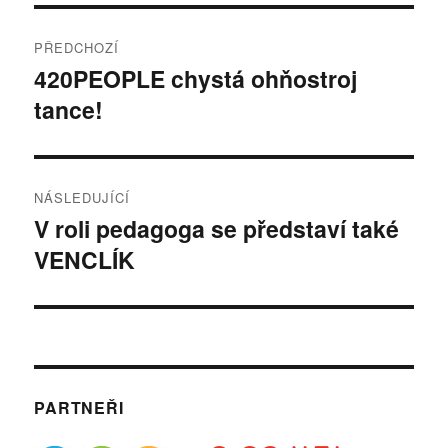
Navigace
PŘEDCHOZÍ
pro
420PEOPLE chystá ohňostroj
Předchozí
tance!
příspěvek:
příspěvek
NÁSLEDUJÍCÍ
V roli pedagoga se představí také
Následující
VENCLÍK
příspěvek:
PARTNEŘI