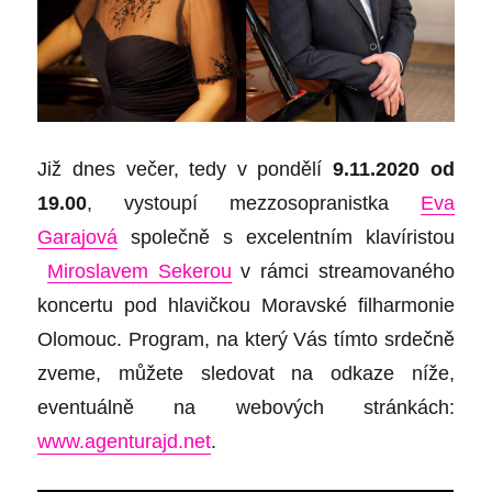
Již dnes
večer,
tedy
v pondělí
9.11.2020 od
19.00
, vystoupí mezzosopranistka
Eva
Garajová
společně s
excelentním
klavíristou
Miroslavem Sekerou
v rámci streamovaného
koncertu pod hlavičkou Moravské filharmonie
Olomouc. Program, na který Vás tímto srdečně
zveme, můžete sledovat na odkaze níže,
eventuálně
na
webových
stránkách:
www.agenturajd.net
.