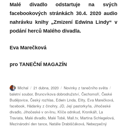
Malé divadlo odstartuje na svých
facebookových stránkách 30.4. 2020 audio
nahrávku knihy „Zmizení Edwina Lindy“ v
podání herců Malého divadla.
Eva Marečková
pro
TANEČNÍ MAGAZÍN
Autor:
Publikováno:
Rubriky:
Štítky:
Michal
21 dubna, 2020
Novinky z tanečního světa
baletní soubor
,
Bruncvíkova dobrodružství
,
Čechomoří
,
České
Budějovice
,
Český rozhlas
,
Edwin Linda
,
Elity
,
Eva Marečková
,
facebook
,
Hádanky z činohry
,
JD
,
Její pastorkyňa
,
Jihočeské
divadlo
,
Jihočeské v on-linu
,
Klíče odnikud
,
Kronikáři
,
La
Traviata
,
Malé divadlo
,
Malé Tobě
,
Mall.tv
,
Martina Schlegelová
,
Mezinárodní den tance
,
Natálie Drabiščáková
,
Nebezpečný