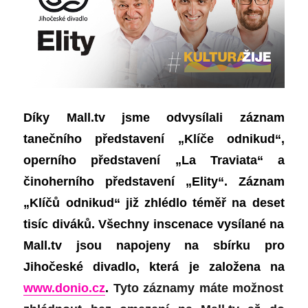
Díky Mall.tv jsme odvysílali záznam
tanečního představení „Klíče odnikud“,
operního představení „La
T
raviata“ a
činoherního představení „Elity“. Záznam
„Klíčů odnikud“
již z
hlédlo téměř
na deset
tisíc diváků. Všechny inscenace vysílané na
M
all.tv jsou napojeny na sbírku pro
Jihočeské divadlo, která je založena na
www.donio.cz
.
Tyto záznamy máte možnost