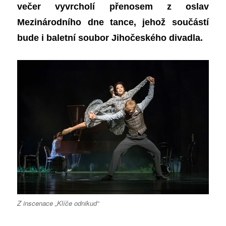
večer vyvrcholí přenosem z oslav
Mezinárodního dne tance, jehož součástí
bude i baletní soubor Jihočeského divadla.
Z inscenace „Klíče odnikud“