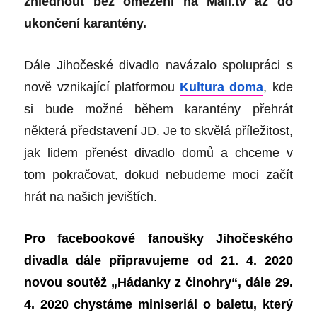
zhlédnout bez omezení na Mall.tv
až
do
ukončení karantény.
Dále Jihočeské divadlo navázalo spolupráci s
nově vznikající platformou
Kultura doma
, kde
si bude možné během karantény přehrát
některá představení JD. Je to skvělá příležitost,
jak lidem přenést divadlo domů a chceme v
tom pokračovat, dokud nebudeme moci začít
hrát na našich jevištích.
Pro facebookové fanoušky Jihočeského
divadla dále připravujeme od 21. 4. 2020
novou soutěž „Hádanky z činohry“, dále 29.
4. 2020 chystáme miniseriál o baletu, který