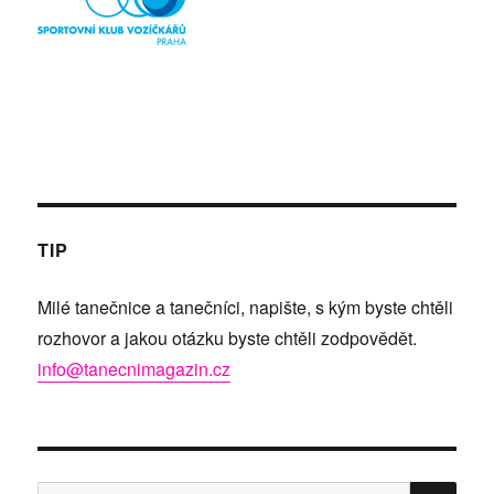
TIP
Milé tanečnice a tanečníci, napište, s kým byste chtěli
rozhovor a jakou otázku byste chtěli zodpovědět.
info@tanecnimagazin.cz
HLE