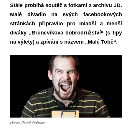
S
tále probíhá soutěž s fotkami z archivu JD.
Malé divadlo na svých facebookových
stránkách připravilo pro mladší a menší
diváky „Bruncvíkova dobrodružství“
(
s tipy
na výlety
)
a zpívání s názvem „Malé Tobě“.
Herec Pavel Oubram…