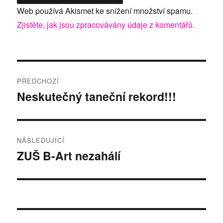
Web používá Akismet ke snížení množství spamu.
Zjistěte, jak jsou zpracovávány údaje z komentářů.
Navigace
PŘEDCHOZÍ
pro
Neskutečný taneční rekord!!!
Předchozí
příspěvek:
příspěvek
NÁSLEDUJÍCÍ
ZUŠ B-Art nezahálí
Následující
příspěvek: