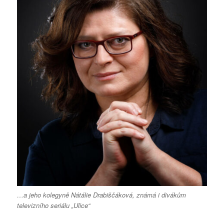
…a jeho kolegyně Nátálie Drabiščáková, známá i divákům
televizního seriálu „Ulice“