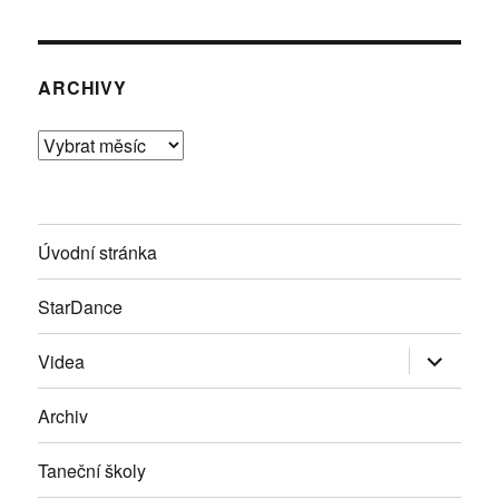
ARCHIVY
Archivy
Úvodní stránka
StarDance
Zobrazit
Videa
podřazen
položky
Archiv
Taneční školy