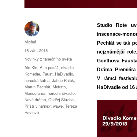
Studio Rote uve
inscenace-monodr
Autor:
Michal
Pechlát se tak p
Publikováno:
18 září, 2018
nejznámější rol
Rubriky:
Novinky z tanečního světa
Goethova Faus
Štítky:
Aid Kid
,
Alfa pasáž
,
divadlo
Dráma. Premiéra 
Komedie
,
Faust
,
HaDivadlo
,
V rámci festiva
herecká šatna
,
Jabub Rálek
,
Martin Pechlát
,
Mefisto
,
HaDivadle od 16 
Monodrama
,
národní divadlo
,
Nová dráma
,
Ondřej Škrabal
,
Příští vlna/next wawe
,
Tereza
Havlová