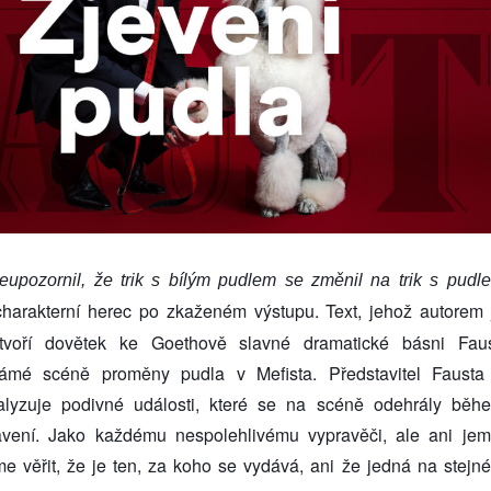
upozornil, že trik s bílým pudlem se změnil na trik s pudl
charakterní herec po
zkaženém výstupu.
Text, jehož autorem 
 tvoří dovětek ke Goethově slavné dramatické básni Faus
ámé scéně proměny pudla v Mefista. Představitel Fausta
lyzuje podivné události, které se na scéně odehrály běh
tavení. Jako každému nespolehlivému vypravěči, ale ani jem
věřit, že je ten, za koho se vydává, ani že jedná na stejn