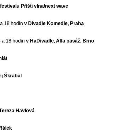
festivalu Příští vlna/next wave
 a 18 hodin
v Divadle Komedie, Praha
6 a 18 hodin
v HaDivadle, Alfa pasáž, Brno
hlát
j Škrabal
Tereza Havlová
Rálek