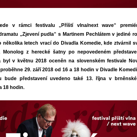
de v rámci festivalu „Příští vlna/next wave“ premié
amatu „Zjevení pudla“ s Martinem Pechlátem v jediné rol
o několika letech vrací do Divadla Komedie, kde ztvárnil s
e. Monolog z herecké šatny
po nepovedeném představe
ta
byl v květnu 2018 oceněn na slovenském festivale No
proběhne 29. září 2018 od 16 a 18 hodin v Divadle Komedi
lu bude představení uvedeno také 13. října v brněnsk
a 18 hodin.