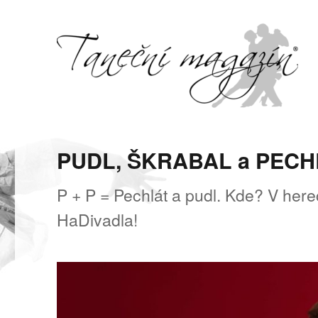
Svět tance, pohybu a hudby
Taneční magazín
PUDL, ŠKRABAL a PECH
P + P = Pechlát a pudl. Kde? V her
HaDivadla!