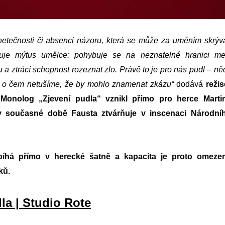
netečnosti či absenci názoru, která se může za uměním skrýva
uje mýtus umělce: pohybuje se na neznatelné hranici me
u a ztrácí schopnost rozeznat zlo.
Právě to je pro nás pudl – ně
, o čem netušíme, že by mohlo znamenat zkázu“
dodává
režis
 Monolog „
Zjevení pudla“
vznikl přímo pro herce Marti
 v současné době Fausta ztvárňuje v inscenaci Národní
bíhá přímo v herecké šatně a kapacita je proto omeze
ků.
la | Studio Rote