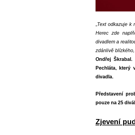
„
Text odkazuje k 
Herec zde naplň
divadlem a realito
zdánlivě blízkého
Ondřej Škrabal.
Pechláta, který
divadla.
Představení pro
pouze na 25 divá
Zjevení pud