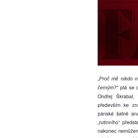
„
Proč mě nikdo ne
ptá se 
černým?“
Ondřej Škrabal,
především ke zn
pánské šatně ana
„rutinního” předs
nakonec nemůžeme 