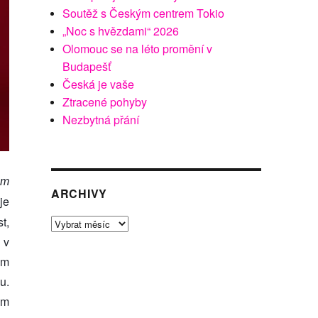
Soutěž s Českým centrem Tokio
„Noc s hvězdami“ 2026
Olomouc se na léto promění v
Budapešť
Česká je vaše
Ztracené pohyby
Nezbytná přání
em
ARCHIVY
je
t,
Archivy
 v
em
u.
ém