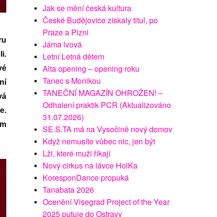
Jak se mění česká kultura
České Budějovice získaly titul, po
Praze a Plzni
ru
Jáma lvová
i.
Letní Letná dětem
Alta opening – opening roku
vé
Tanec s Monikou
ní
TANEČNÍ MAGAZÍN OHROŽEN! –
vá
Odhalení praktik PCR (Aktualizováno
e.
31.07.2026)
ém
SE.S.TA má na Vysočině nový domov
Když nemusíte vůbec nic, jen být
Lži, které muži říkají
Nový cirkus na lávce HolKa
KoresponDance propuká
Tanabata 2026
Ocenění Visegrad Project of the Year
2025 putuje do Ostravy