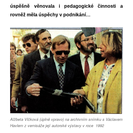
úspěšně věnovala i pedagogické činnosti
a
rovněž měla úspěchy v podnikání…
Alžbeta Vlčková (úplně vpravo) na archivním snímku s Václavem
Havlem z vernisáže její autorské výstavy v roce 1992