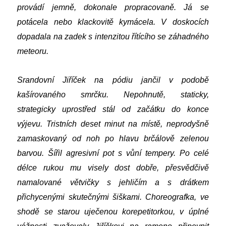
provádí jemně, dokonale propracovaně. Já se
potácela nebo klackovitě kymácela. V doskocích
dopadala na zadek s intenzitou řítícího se záhadného
meteoru.
Srandovní Jiříček na pódiu jančil v podobě
kašírovaného smrčku. Nepohnutě, staticky,
strategicky uprostřed stál od začátku do konce
výjevu. Tristních deset minut na místě, neprodyšně
zamaskovaný od noh po hlavu brčálově zelenou
barvou. Šířil agresivní pot s vůní tempery. Po celé
délce rukou mu visely dost dobře, přesvědčivě
namalované větvičky s jehličím a s drátkem
přichycenými skutečnými šiškami. Choreografka, ve
shodě se starou uječenou korepetitorkou, v úplné