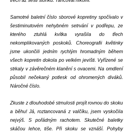
třech až šesti stonků. Tancovat nikoliv.
Samotné baletní číslo sborové kopretiny spočívalo v
šestiminutovém nehybném setrvání v podřepu, ze
kterého ztuhlá kvítka vyrašila do třech
nekomplikovaných poskoků. Choreografii květinky
jsme ukončili jedním rychlým hromadným během
všech kopretin dokola po velkém jevišti. Vyřízené se
strkaly v závěrečném klanění s ovacemi. Na omdlení
působil nečekaný potlesk od ohromených diváků.
Náročné číslo.
Zkuste z dlouhodobé strnulosti projít rovnou do skoku
a běhu! Já, roztancovaná z valčíku, jsem vyskočila
nejvýš. S pořádným rachotem. Skutečné baletky
skáčou lehce, tiše. Při skoku se vznáší. Pohyby