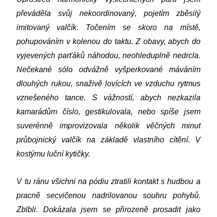
převáděla svůj nekoordinovaný, pojetím zběsilý
imitovaný valčík. Točením se skoro na místě,
pohupováním v kolenou do taktu. Z obavy, abych do
vyjevených parťáků náhodou, neohleduplně nedrcla.
Nečekané sólo odvážně vyšperkované máváním
dlouhých rukou, snaživě lovících ve vzduchu rytmus
vznešeného tance. S vážností, abych nezkazila
kamarádům číslo, gestikulovala, nebo spíše jsem
suverénně improvizovala několik věčných minut
průbojnický valčík na základě vlastního cítění. V
kostýmu luční kytičky.
V tu ránu všichni na pódiu ztratili kontakt s hudbou a
pracně secvičenou nadrilovanou souhru pohybů.
Zblbli. Dokázala jsem se přirozeně prosadit jako