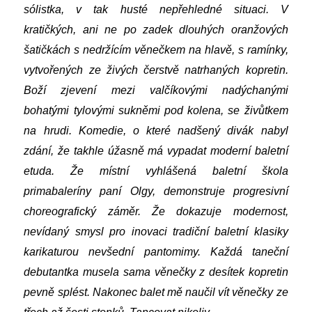
sólistka, v tak husté nepřehledné situaci. V
kratičkých, ani ne po zadek dlouhých oranžových
šatičkách s nedržícím věnečkem na hlavě, s ramínky,
vytvořených ze živých čerstvě natrhaných kopretin.
Boží zjevení mezi valčíkovými nadýchanými
bohatými tylovými sukněmi pod kolena, se živůtkem
na hrudi. Komedie, o které nadšený divák nabyl
zdání, že takhle úžasně má vypadat moderní baletní
etuda. Že místní vyhlášená baletní škola
primabaleríny paní Olgy, demonstruje progresivní
choreografický záměr. Že dokazuje modernost,
nevídaný smysl pro inovaci tradiční baletní klasiky
karikaturou nevšední pantomimy. Každá taneční
debutantka musela sama věnečky z desítek kopretin
pevně splést. Nakonec balet mě naučil vít věnečky ze