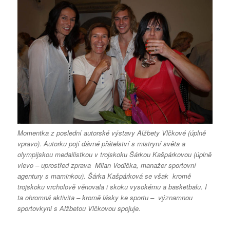
Momentka z poslední autorské výstavy Alžbety Vlčkové (úplně
vpravo). Autorku pojí dávné přátelství s mistryní světa a
olympijskou medailistkou v trojskoku Šárkou Kašpárkovou (úplně
vlevo – uprostřed zprava Milan Vodička, manažer sportovní
agentury s maminkou). Šárka Kašpárková se však kromě
trojskoku vrcholově věnovala i skoku vysokému a basketbalu. I
ta ohromná aktivita – kromě lásky ke sportu – významnou
sportovkyni s Alžbetou Vlčkovou spojuje.