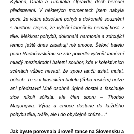
Kyliána, Duata a Timuláka. Opravdu, dech beroucí
představení. V některých momentech jsem nabyla
pocit, že vidím absolutní pohyb a dokonalé souznění
s hudbou. Dojem, že výteční tanečníci nemají kosti v
těle. Měkkost pohybů, dokonalá harmonie a zdrcující
tempo ještě dnes zasahují mé emoce. Šéfovi
baletu
panu Radačovskému se zde povedlo vytvořit famózní
mladý mezinárodní baletní soubor, kde v kolektivních
scénách vůbec nevadí, že spolu tančí; asiat, mulat,
běloch. To si v klasickém baletu (třeba ruském) nelze
ani představit! Mně osobně úplně dostal a fascinuje
sice nikoli sólista, ale člen sboru – Thoriso
Magongwa. Výraz a emoce dostane do každého
pohybu těla, tváře, ale i do obyčejné chůze…“
Jak byste porovnala úroveň tance na Slovensku a