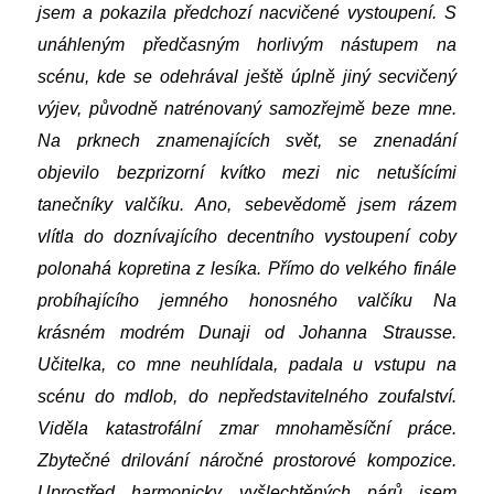
jsem a pokazila předchozí nacvičené vystoupení. S
unáhleným předčasným horlivým nástupem na
scénu, kde se odehrával ještě úplně jiný secvičený
výjev, původně natrénovaný samozřejmě beze mne.
Na prknech znamenajících svět, se znenadání
objevilo bezprizorní kvítko mezi nic netušícími
tanečníky valčíku. Ano, sebevědomě jsem rázem
vlítla do doznívajícího decentního vystoupení coby
polonahá kopretina z lesíka. Přímo do velkého finále
probíhajícího jemného honosného valčíku Na
krásném modrém Dunaji od Johanna Strausse.
Učitelka, co mne neuhlídala, padala u vstupu na
scénu do mdlob, do nepředstavitelného zoufalství.
Viděla katastrofální zmar mnohaměsíční práce.
Zbytečné drilování náročné prostorové kompozice.
Uprostřed harmonicky vyšlechtěných párů jsem