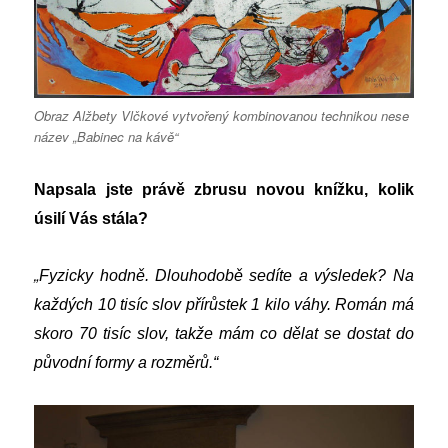
Obraz Alžbety Vlčkové vytvořený kombinovanou technikou nese
název „Babinec na kávě“
Napsala jste právě zbrusu novou knížku, kolik
úsilí Vás stála?
„
Fyzicky hodně. Dlouhodobě sedíte a výsledek? Na
každých 10 tisíc slov přírůstek 1 kilo váhy. Román má
skoro 70 tisíc slov, takže mám co dělat se dostat do
původní formy a rozměrů.“