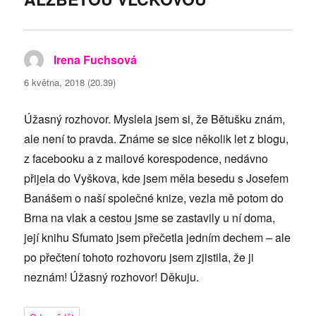
Irena Fuchsová
napsal:
6 května, 2018 (20.39)
Úžasný rozhovor. Myslela jsem si, že Bětušku znám,
ale není to pravda. Známe se sice několik let z blogu,
z facebooku a z mailové korespodence, nedávno
přijela do Vyškova, kde jsem měla besedu s Josefem
Banášem o naší společné knize, vezla mě potom do
Brna na vlak a cestou jsme se zastavily u ní doma,
její knihu Sfumato jsem přečetla jedním dechem – ale
po přečtení tohoto rozhovoru jsem zjistila, že ji
neznám! Úžasný rozhovor! Děkuju.