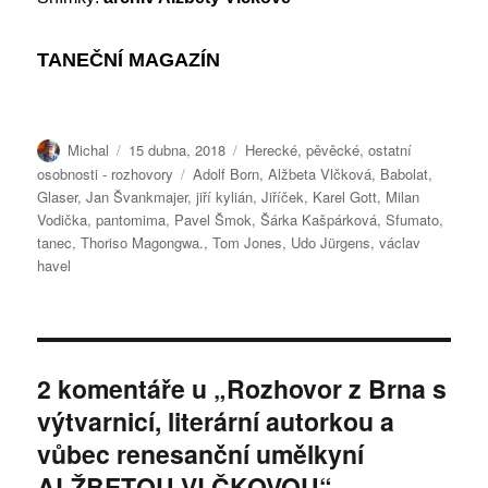
TANEČNÍ MAGAZÍN
Autor:
Publikováno:
Rubriky:
Michal
15 dubna, 2018
Herecké, pěvěcké, ostatní
Štítky:
osobnosti - rozhovory
Adolf Born
,
Alžbeta Vlčková
,
Babolat
,
Glaser
,
Jan Švankmajer
,
jiří kylián
,
Jiříček
,
Karel Gott
,
Milan
Vodička
,
pantomima
,
Pavel Šmok
,
Šárka Kašpárková
,
Sfumato
,
tanec
,
Thoriso Magongwa.
,
Tom Jones
,
Udo Jürgens
,
václav
havel
2 komentáře u „Rozhovor z Brna s
výtvarnicí, literární autorkou a
vůbec renesanční umělkyní
ALŽBETOU VLČKOVOU“