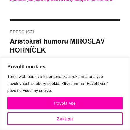
Navigace
PŘEDCHOZÍ
pro
Aristokrat humoru MIROSLAV
Předchozí
HORNÍČEK
příspěvek:
příspěvek
Povolit cookies
NÁSLEDUJÍCÍ
Tento web používá k personalizaci reklam a analýze
Rozhovor s malířkou (nejenom)
návštěvnosti soubory cookie. Kliknutím na “Povolit vše”
Následující
povolíte všechny cookie.
tanečnic a baletek MICHAELOU
příspěvek:
KOŘÁNOVOU
Povolit vše
Zakázat