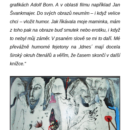
grafikách Adolf Born. A v oblasti filmu například Jan
Švankmajer. Do svých obrazů neumím – i když velice
chci – vložit humor. Jak říkávala moje maminka, mám
z toho pak na obraze buď smutek nebo erotiku, i když
to nebyl můj záměr. V psaném slově se mi to daří. Mé
převážně humorné fejetony na ,Idnes´ mají docela
široký okruh čtenářů a věřím, že časem skončí v další
knížce.“