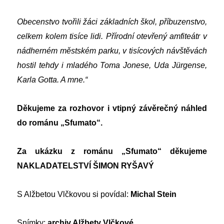
Obecenstvo tvořili žáci základních škol, příbuzenstvo,
celkem kolem tisíce lidi. Přírodní otevřený amfiteátr v
nádherném městském parku, v tisícových návštěvách
hostil tehdy i mladého Toma Jonese, Uda Jürgense,
Karla Gotta. A mne.“
Děkujeme za rozhovor i vtipný závěrečný náhled
do románu „Sfumato“.
Za ukázku z románu „Sfumato“ děkujeme
NAKLADATELSTVÍ ŠIMON RYŠAVÝ
S Alžbetou Vlčkovou si povídal:
Michal Stein
Snímky:
archiv Alžbety Vlčkové