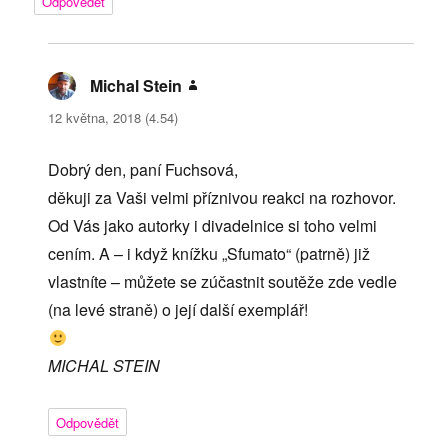
Odpovědět
Michal Stein
napsal:
12 května, 2018 (4.54)
Dobrý den, paní Fuchsová,
děkuji za Vaši velmi příznivou reakci na rozhovor.
Od Vás jako autorky i divadelnice si toho velmi
cením. A – i když knížku „Sfumato“ (patrně) již
vlastníte – můžete se zúčastnit soutěže zde vedle
(na levé straně) o její další exemplář!
MICHAL STEIN
Odpovědět