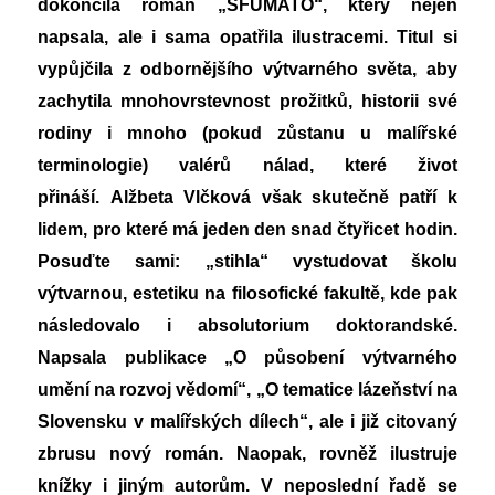
dokončila román „SFUMATO“, který nejen
napsala, ale i sama opatřila ilustracemi. Titul si
vypůjčila z odbornějšího výtvarného světa, aby
zachytila mnohovrstevnost prožitků, historii své
rodiny i mnoho (pokud zůstanu u malířské
terminologie) valérů nálad, které život
přináší.
Alžbeta Vlčková však skutečně patří k
lidem, pro které má jeden den snad čtyřicet hodin.
Posuďte sami: „stihla“ vystudovat školu
výtvarnou, estetiku na filosofické fakultě, kde pak
následovalo i absolutorium doktorandské.
Napsala publikace „O působení výtvarného
umění na rozvoj vědomí“,
„O tematice lázeňství na
Slovensku v malířských dílech“, ale i již citovaný
zbrusu nový román. Naopak, rovněž ilustruje
knížky i jiným autorům. V neposlední řadě se