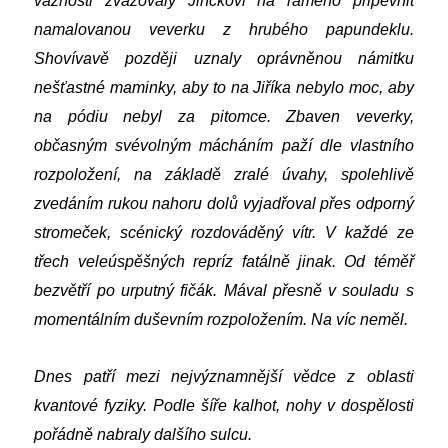
vážnosti zvažovaly Jiříčkovi na rameno připevnit
namalovanou veverku z hrubého papundeklu.
Shovívavě později uznaly oprávněnou námitku
nešťastné maminky, aby to na Jiříka nebylo moc, aby
na pódiu nebyl za pitomce. Zbaven veverky,
občasným svévolným mácháním paží dle vlastního
rozpoložení, na základě zralé úvahy, spolehlivě
zvedáním rukou nahoru dolů vyjadřoval přes odporný
stromeček, scénický rozdováděný vítr. V každé ze
třech veleúspěšných repríz fatálně jinak. Od téměř
bezvětří po urputný fičák. Mával přesně v souladu s
momentálním duševním rozpoložením. Na víc neměl.
Dnes patří mezi nejvýznamnější vědce z oblasti
kvantové fyziky. Podle šíře kalhot, nohy v dospělosti
pořádně nabraly dalšího sulcu.