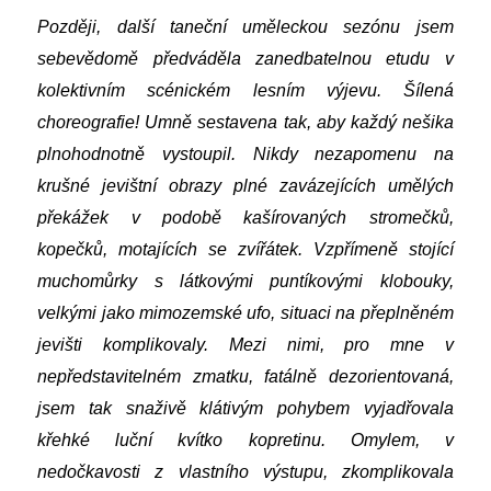
Později, další taneční
uměleckou sezónu jsem
sebevědomě předváděla zanedbatelnou etudu v
kolektivním scénickém lesním výjevu. Šílená
choreografie! Umně sestavena tak, aby každý nešika
plnohodnotně vystoupil. Nikdy nezapomenu na
krušné jevištní obrazy plné zavázejících umělých
překážek v podobě kašírovaných stromečků,
kopečků, motajících se zvířátek. Vzpřímeně stojící
muchomůrky s látkovými puntíkovými klobouky,
velkými jako mimozemské ufo, situaci na přeplněném
jevišti komplikovaly. Mezi nimi, pro mne v
nepředstavitelném zmatku, fatálně dezorientovaná,
jsem tak snaživě klátivým pohybem vyjadřovala
křehké luční kvítko kopretinu. Omylem, v
nedočkavosti z vlastního výstupu, zkomplikovala