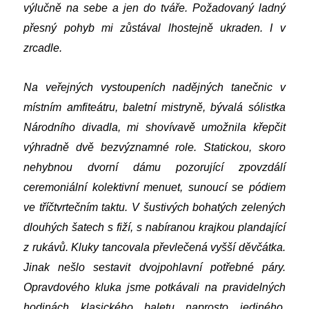
výlučně na sebe a jen do tváře. Požadovaný ladný
přesný pohyb mi zůstával lhostejně ukraden. I v
zrcadle.
Na veřejných vystoupeních nadějných tanečnic v
místním amfiteátru, baletní mistryně, bývalá sólistka
Národního divadla, mi shovívavě umožnila křepčit
výhradně dvě bezvýznamné role. Statickou, skoro
nehybnou dvorní dámu pozorující zpovzdálí
ceremoniální kolektivní menuet, sunoucí se pódiem
ve tříčtvrtečním taktu. V šustivých bohatých zelených
dlouhých šatech s fiží, s nabíranou krajkou plandající
z rukávů. Kluky tancovala převlečená vyšší děvčátka.
Jinak nešlo sestavit dvojpohlavní potřebné páry.
Opravdového kluka jsme potkávali na pravidelných
hodinách klasického baletu naprosto jediného,