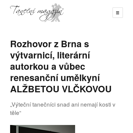
☰
Taneční magazín
Rozhovor z Brna s
výtvarnicí, literární
autorkou a vůbec
renesanční umělkyní
ALŽBETOU VLČKOVOU
„Výteční tanečníci snad ani nemají kosti v
těle“