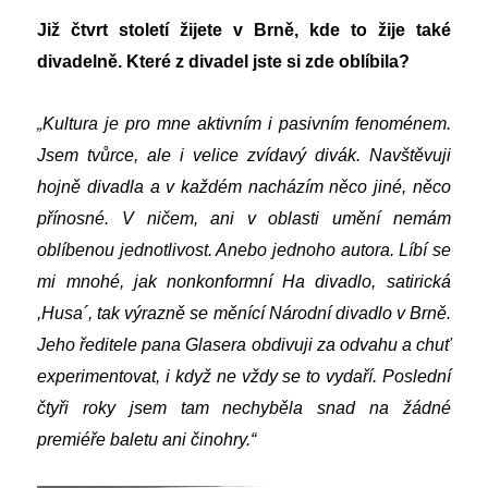
Již čtvrt století žijete v Brně, kde to žije také
divadelně. Které z divadel jste si zde oblíbila?
„
Kultura je pro mne aktivním i pasivním fenoménem.
Jsem tvůrce, ale i velice zvídavý divák. Navštěvuji
hojně divadla a v každém nacházím něco jiné, něco
přínosné. V ničem, ani v oblasti umění nemám
oblíbenou jednotlivost. Anebo jednoho autora. Líbí se
mi mnohé, jak nonkonformní Ha divadlo, satirická
,Husa´, tak výrazně se měnící Národní divadlo v Brně.
Jeho ředitele pana Glasera obdivuji za odvahu a chuť
experimentovat, i když ne vždy se to vydaří. Poslední
čtyři roky jsem tam nechyběla snad na žádné
premiéře baletu ani činohry.“