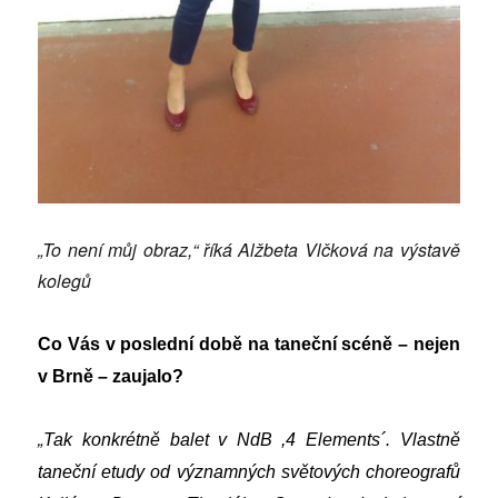
„To není můj obraz,“ říká Alžbeta Vlčková na výstavě
kolegů
Co Vás v poslední době na taneční scéně – nejen
v Brně – zaujalo?
„
Tak konkrétně balet v NdB ,4 Elements´. Vlastně
taneční etudy od významných světových choreografů