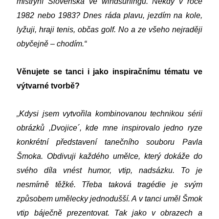
mistryní Slovenska ve windsurfingu. Někdy v roce
1982 nebo 1983? Dnes ráda plavu, jezdím na kole,
lyžuji, hraji tenis, občas golf. No a ze všeho nejraději
obyčejně – chodím.“
Věnujete se tanci i jako inspiračnímu tématu ve
výtvarné tvorbě?
„
Kdysi jsem vytvořila kombinovanou technikou sérii
obrázků ,Dvojice´, kde mne inspirovalo jedno ryze
konkrétní představení tanečního souboru Pavla
Šmoka. Obdivuji každého umělce, který dokáže do
svého díla vnést humor, vtip, nadsázku. To je
nesmírně těžké. Třeba taková tragédie je svým
způsobem umělecky jednodušší. A v tanci uměl Šmok
vtip báječně prezentovat. Tak jako v obrazech a