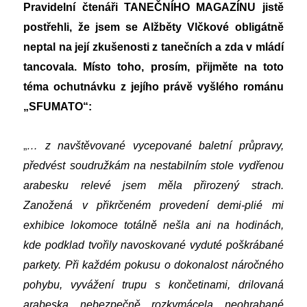
Pravidelní čtenáři TANEČNÍHO MAGAZÍNU jistě
postřehli, že jsem se Alžběty Vlčkové obligátně
neptal na její zkušenosti z tanečních a zda v mládí
tancovala. Místo toho, prosím, přijměte na toto
téma ochutnávku z jejího právě vyšlého románu
„SFUMATO“:
„
… z navštěvované vycepované baletní průpravy,
předvést soudružkám na nestabilním stole vydřenou
arabesku relevé jsem měla přirozený strach.
Zanožená v přikrčeném provedení demi-plié mi
exhibice lokomoce totálně nešla ani na hodinách,
kde podklad tvořily navoskované vyduté poškrábané
parkety. Při každém pokusu o dokonalost náročného
pohybu, vyvážení trupu s končetinami, drilovaná
arabeska nebezpečně rozkymácela neohrabané