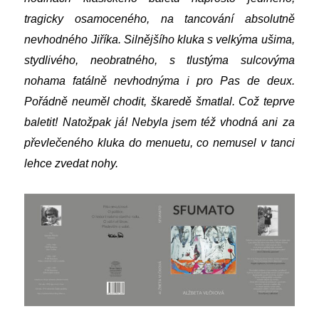
tragicky osamoceného, na tancování absolutně
nevhodného Jiříka. Silnějšího kluka s velkýma ušima,
stydlivého, neobratného, s tlustýma sulcovýma
nohama fatálně nevhodnýma i pro Pas de deux.
Pořádně neuměl chodit, škaredě šmatlal. Což teprve
baletit! Natožpak já! Nebyla jsem též vhodná ani za
převlečeného kluka do menuetu, co nemusel v tanci
lehce zvedat nohy.