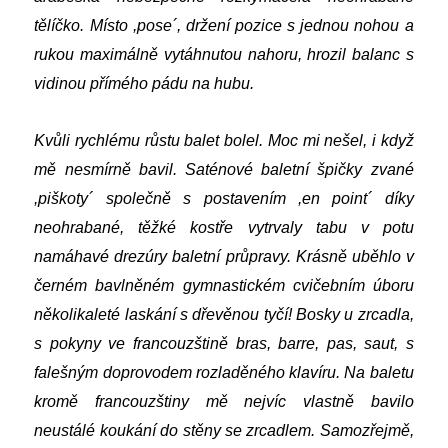
tělíčko. Místo ,pose´, držení pozice s jednou nohou a
rukou maximálně vytáhnutou nahoru, hrozil balanc s
vidinou přímého pádu na hubu.
Kvůli rychlému růstu balet bolel. Moc mi nešel, i když
mě nesmírně bavil. Saténové baletní špičky zvané
,piškoty´ společně s postavením ,en point´ díky
neohrabané, těžké kostře vytrvaly tabu v potu
namáhavé drezúry baletní průpravy. Krásně uběhlo v
černém bavlněném gymnastickém cvičebním úboru
několikaleté laskání s dřevěnou tyčí! Bosky u zrcadla,
s pokyny ve francouzštině bras, barre, pas, saut, s
falešným doprovodem rozladěného klavíru. Na baletu
kromě francouzštiny mě nejvíc vlastně bavilo
neustálé koukání do stěny se zrcadlem. Samozřejmě,