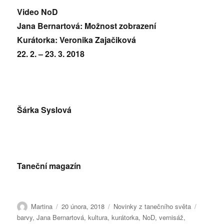
Video NoD
Jana Bernartová: Možnost zobrazení
Kurátorka: Veronika Zajačiková
22. 2. – 23. 3. 2018
Šárka Syslová
Taneční magazín
Autor:
Publikováno:
Rubriky:
Štítky:
Martina
20 února, 2018
Novinky z tanečního světa
barvy
,
Jana Bernartová
,
kultura
,
kurátorka
,
NoD
,
vernisáž
,