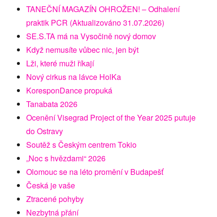
TANEČNÍ MAGAZÍN OHROŽEN! – Odhalení
praktik PCR (Aktualizováno 31.07.2026)
SE.S.TA má na Vysočině nový domov
Když nemusíte vůbec nic, jen být
Lži, které muži říkají
Nový cirkus na lávce HolKa
KoresponDance propuká
Tanabata 2026
Ocenění Visegrad Project of the Year 2025 putuje
do Ostravy
Soutěž s Českým centrem Tokio
„Noc s hvězdami“ 2026
Olomouc se na léto promění v Budapešť
Česká je vaše
Ztracené pohyby
Nezbytná přání