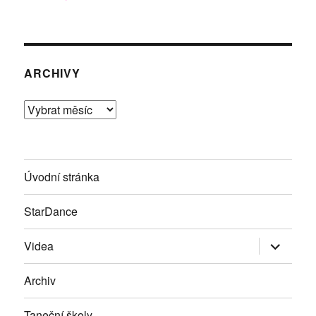
ARCHIVY
Archivy
Úvodní stránka
StarDance
Zobrazit
Videa
podřazen
položky
Archiv
Taneční školy