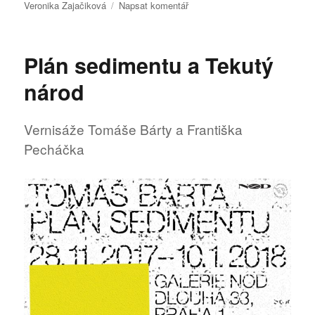
pro
Veronika Zajačiková
Napsat komentář
text
s
názvem
Plán sedimentu a Tekutý
Možnost
zobrazení
národ
Vernisáže Tomáše Bárty a Františka
Pecháčka