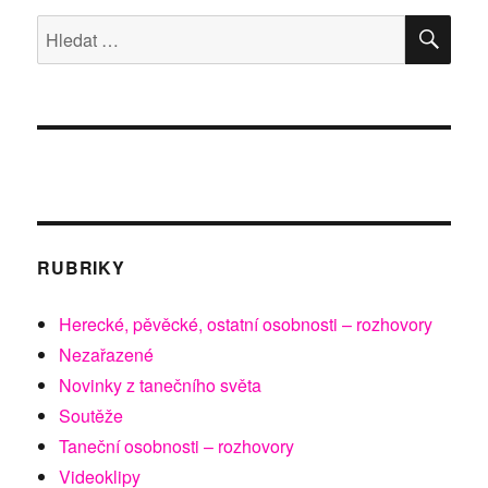
sedimentu
HLE
Hledat:
a
Tekutý
národ
RUBRIKY
Herecké, pěvěcké, ostatní osobnosti – rozhovory
Nezařazené
Novinky z tanečního světa
Soutěže
Taneční osobnosti – rozhovory
Videoklipy