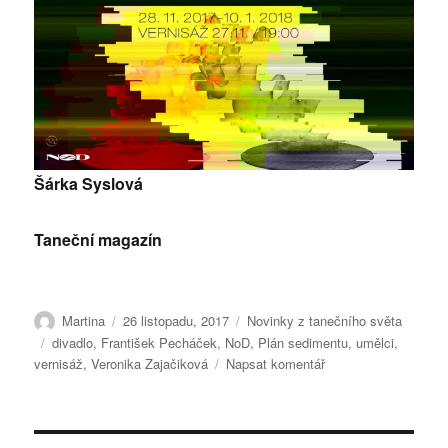
Šárka Syslová
Taneční magazín
Autor:
Publikováno:
Rubriky:
Martina
26 listopadu, 2017
Novinky z tanečního světa
Štítky:
divadlo
,
František Pecháček
,
NoD
,
Plán sedimentu
,
umělci
,
pro
vernisáž
,
Veronika Zajačiková
Napsat komentář
text
s
názvem
Plán