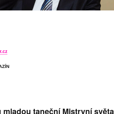
.cz
AZÍN
 mladou taneční Mistryní svět