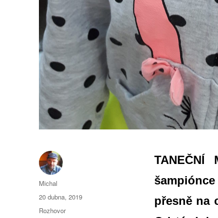
TANEČNÍ M
šampiónce
Autor:
Michal
Publikováno:
20 dubna, 2019
přesně na 
Formát:
Rozhovor