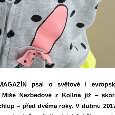
AGAZÍN psal o světové i evropsk
 Míše Nezbedové z Kolína již – skor
chlup – před dvěma roky. V dubnu 201