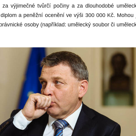
í za výjimečné tvůrčí počiny a za dlouhodobé umělec
je diplom a peněžní ocenění ve výši 300 000 Kč. Mohou 
a právnické osoby (například: umělecký soubor či umělec