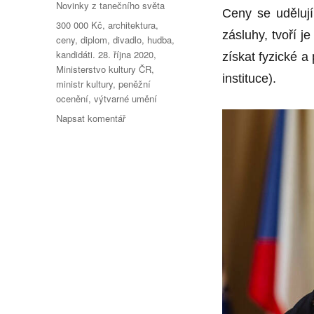
Rubriky:
Novinky z tanečního světa
Ceny se uděluj
Štítky:
300 000 Kč
,
architektura
,
zásluhy, tvoří 
ceny
,
diplom
,
divadlo
,
hudba
,
kandidáti. 28. října 2020
,
získat fyzické 
Ministerstvo kultury ČR
,
instituce).
ministr kultury
,
peněžní
ocenění
,
výtvarné umění
pro
Napsat komentář
text
s
názvem
Poraďte
ministru
kultury