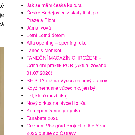
Jak se mění česká kultura
ké
České Budějovice získaly titul, po
je
Praze a Plzni
ká
Jáma lvová
Letní Letná dětem
Alta opening – opening roku
Tanec s Monikou
TANEČNÍ MAGAZÍN OHROŽEN! –
Odhalení praktik PCR (Aktualizováno
31.07.2026)
SE.S.TA má na Vysočině nový domov
Když nemusíte vůbec nic, jen být
Lži, které muži říkají
Nový cirkus na lávce HolKa
KoresponDance propuká
Tanabata 2026
Ocenění Visegrad Project of the Year
2025 putuje do Ostravy