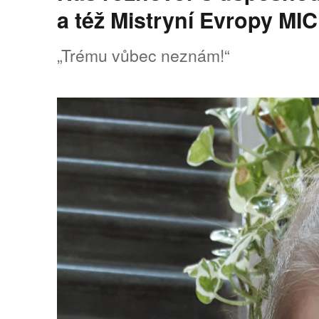
a též Mistryní Evropy
„Trému vůbec neznám!“