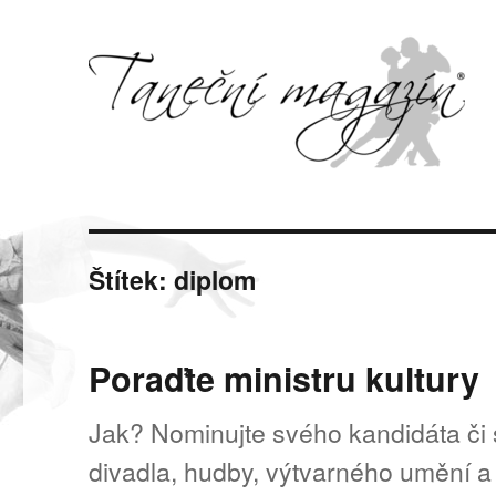
Svět tance, pohybu a hudby
Taneční magazín
Štítek:
diplom
Poraďte ministru kultury
Jak? Nominujte svého kandidáta či 
divadla, hudby, výtvarného umění a 