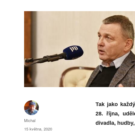
Tak jako každý 
28. října, udě
Autor:
Michal
divadla, hudby,
Publikováno:
15 května, 2020