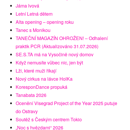
Jáma lvová
Letní Letná dětem
Alta opening – opening roku
Tanec s Monikou
TANEČNÍ MAGAZÍN OHROŽEN! – Odhalení
praktik PCR (Aktualizováno 31.07.2026)
SE.S.TA má na Vysočině nový domov
Když nemusíte vůbec nic, jen být
Lži, které muži říkají
Nový cirkus na lávce HolKa
KoresponDance propuká
Tanabata 2026
Ocenění Visegrad Project of the Year 2025 putuje
do Ostravy
Soutěž s Českým centrem Tokio
„Noc s hvězdami“ 2026