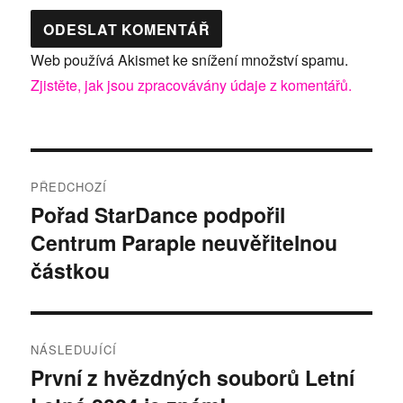
Web používá Akismet ke snížení množství spamu.
Zjistěte, jak jsou zpracovávány údaje z komentářů.
Navigace
PŘEDCHOZÍ
pro
Pořad StarDance podpořil
Předchozí
Centrum Paraple neuvěřitelnou
příspěvek:
příspěvek
částkou
NÁSLEDUJÍCÍ
První z hvězdných souborů Letní
Následující
příspěvek: