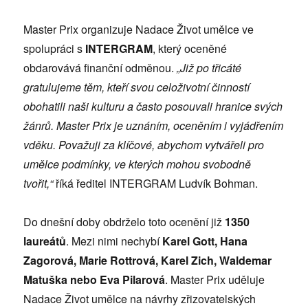
Master Prix organizuje Nadace Život umělce ve
spolupráci s
INTERGRAM
, který oceněné
obdarovává finanční odměnou.
„Již po třicáté
gratulujeme těm, kteří svou celoživotní činností
obohatili naši kulturu a často posouvali hranice svých
žánrů. Master Prix je uznáním, oceněním i vyjádřením
vděku. Považuji za klíčové, abychom vytvářeli pro
umělce podmínky, ve kterých mohou svobodně
tvořit,“
říká ředitel INTERGRAM Ludvík Bohman.
Do dnešní doby obdrželo toto ocenění již
1350
laureátů
. Mezi nimi nechybí
Karel Gott, Hana
Zagorová, Marie Rottrová, Karel Zich, Waldemar
Matuška nebo Eva Pilarová
. Master Prix uděluje
Nadace Život umělce na návrhy zřizovatelských