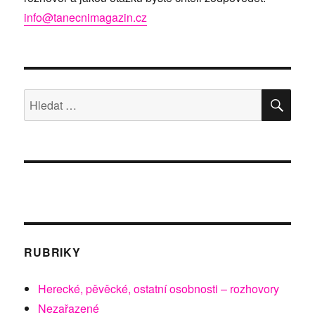
info@tanecnimagazin.cz
HLE
Hledat:
RUBRIKY
Herecké, pěvěcké, ostatní osobnosti – rozhovory
Nezařazené