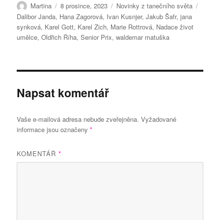
Autor:
Publikováno:
Rubriky:
Štítky
Martina
8 prosince, 2023
Novinky z tanečního světa
Dalibor Janda
,
Hana Zagorová
,
Ivan Kusnjer
,
Jakub Šafr
,
jana
synková
,
Karel Gott
,
Karel Zich
,
Marie Rottrová
,
Nadace život
umělce
,
Oldřich Říha
,
Senior Prix
,
waldemar matuška
Napsat komentář
Vaše e-mailová adresa nebude zveřejněna.
Vyžadované
informace jsou označeny
*
KOMENTÁŘ
*