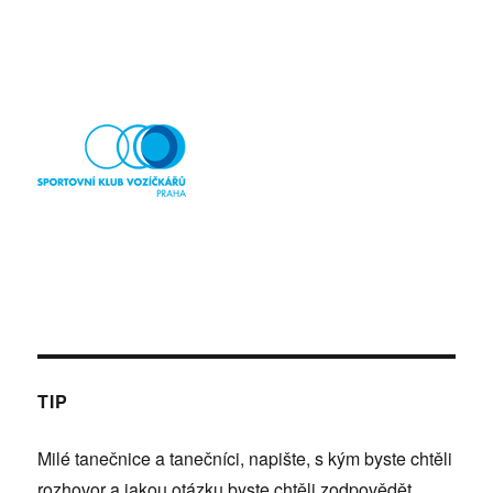
TIP
Milé tanečnice a tanečníci, napište, s kým byste chtěli
rozhovor a jakou otázku byste chtěli zodpovědět.