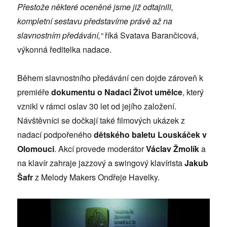
Přestože některé oceněné jsme již odtajnili,
kompletní sestavu představíme právě až na
slavnostním předávání,“
říká Svatava Barančicová,
výkonná ředitelka nadace.
Během slavnostního předávání cen dojde zároveň k
premiéře
dokumentu o Nadaci Život umělce
, který
vznikl v rámci oslav 30 let od jejího založení.
Návštěvníci se dočkají také filmových ukázek z
nadací podpořeného
dětského baletu Louskáček v
Olomouci
. Akcí provede moderátor
Václav Žmolík
a
na klavír zahraje jazzový a swingový klavírista
Jakub
Šafr
z Melody Makers Ondřeje Havelky.