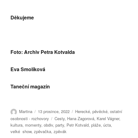
Děkujeme
Foto: Archiv Petra Kotvalda
Eva Smolíková
Taneční magazín
Autor:
Publikováno:
Rubriky:
Martina
13 prosince, 2022
Herecké, pěvěcké, ostatní
Štítky:
osobnosti - rozhovory
Cesty
,
Hana Zagorová
,
Karel Vágner
,
kultura
,
momenty
,
obdiv
,
party
,
Petr Kotvald
,
pláže
,
úcta
,
velké show
,
zpěvačka
,
zpěvák