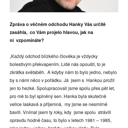
Zpráva o věčném odchodu Hanky Vás určitě
zasáhla, co Vám projelo hlavou, jak na
ni vzpomínáte?
„Každý odchod blízkého člověka je vždycky
bolestivým překvapením. Lidé nás opouští, to je
zkrátka světaběh. A kdyby nám to bylo jedno, nebylo
by s námi něco v pořádku. Já jsem s Hankou prožil
jen to hezké. Spolupracovali jsme spolu přes pět let,
pro mě to byl splněný sen. Hanka byla skutečně
velice laskavá a příjemná, my jsme se nesmírně
bavili. Vnímal jsem ty roky, kdy jsme spolu strávili
opravdu hodně času, to bylo v letech 1981 – 1985,