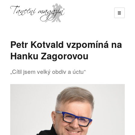
☰
Taneční magazín
Petr Kotvald vzpomíná na
Hanku Zagorovou
„Cítil jsem velký obdiv a úctu“