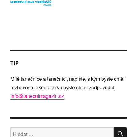
TIP
Milé tanečnice a tanečníci, napište, s kým byste chtěli
rozhovor a jakou otázku byste chtěli zodpovědět.
info@tanecnimagazin.cz
HLE
Hledat: