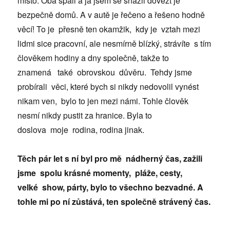
místo. Oba spali a já jsem se snažil dovézt je
bezpečně domů. A v autě je řečeno a řešeno hodně
věcí! To je přesně ten okamžik, kdy je vztah mezi
lidmi sice pracovní, ale nesmírně blízký, strávíte s tím
člověkem hodiny a dny společně, takže to
znamená také obrovskou důvěru. Tehdy jsme
probírali věci, které bych si nikdy nedovolil vynést
nikam ven, bylo to jen mezi námi. Tohle člověk
nesmí nikdy pustit za hranice. Byla to
doslova moje rodina, rodina jinak.
Těch pár let s ní byl pro mě nádherný čas, zažili
jsme spolu krásné momenty, pláže, cesty,
velké show, párty, bylo to všechno bezvadné. A
tohle mi po ní zůstává, ten společně strávený čas.