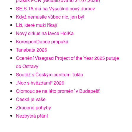
praktik PCR (Aktualizováno 31.07.2026)
SE.S.TA má na Vysočině nový domov
Když nemusíte vůbec nic, jen být
Lži, které muži říkají
Nový cirkus na lávce HolKa
KoresponDance propuká
Tanabata 2026
Ocenění Visegrad Project of the Year 2025 putuje
do Ostravy
Soutěž s Českým centrem Tokio
„Noc s hvězdami“ 2026
Olomouc se na léto promění v Budapešť
Česká je vaše
Ztracené pohyby
Nezbytná přání