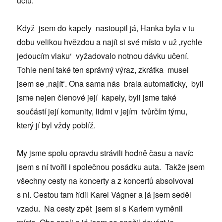
úctu.
Když jsem do kapely nastoupil já, Hanka byla v tu
dobu velikou hvězdou a najít si své místo v už ‚rychle
jedoucím vlaku‘ vyžadovalo notnou dávku učení.
Tohle není také ten správný výraz, zkrátka musel
jsem se ‚najít‘. Ona sama nás brala automaticky, byli
jsme nejen členové její kapely, byli jsme také
součástí její komunity, lidmi v jejím tvůrčím týmu,
který jí byl vždy poblíž.
My jsme spolu opravdu strávili hodně času a navíc
jsem s ní tvořil i společnou posádku auta. Takže jsem
všechny cesty na koncerty a z koncertů absolvoval
s ní. Cestou tam řídil Karel Vágner a já jsem seděl
vzadu. Na cesty zpět jsem si s Karlem vyměnil