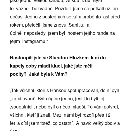
jako jednu velkou šarádu, velkou jízdu. Bylo
to vážně bezvadné. Později jsme se potkali už jen
občas. Jedno z posledních setkání proběhlo asi před
rokem, přetočili jsme znovu ‚Sanitku‘ a
úplně naposledy jsem byl hostem jejího rande na
jejím Instagramu.“
Nastoupili jste se Standou Hložkem k ní do
kapely coby mladí kluci, jaké jste měli
pocity? Jaká byla k Vám?
„Tak všichni, kteří s Hankou spolupracovali, do ní byli
„zamilovaní“. Bylo úplně jedno, jestli to byli její
‚souputníci‘, nebo byli o něco mladší. To vám potvrdí,
všichni, kteří ji znali. Mezi námi byl rozdíl přes 12
let a cítil jsem totéž, co ostatní. A navíc velký obdiv a