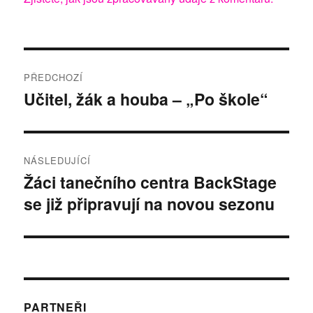
Navigace
PŘEDCHOZÍ
pro
Učitel, žák a houba – „Po škole“
Předchozí
příspěvek:
příspěvek
NÁSLEDUJÍCÍ
Žáci tanečního centra BackStage
Následující
se již připravují na novou sezonu
příspěvek:
PARTNEŘI