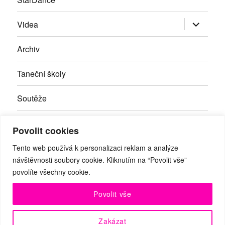
Zobrazit
Videa
podřazen
položky
Archiv
Taneční školy
Soutěže
Inzerce
Povolit cookies
Kontakty
Tento web používá k personalizaci reklam a analýze
návštěvnosti soubory cookie. Kliknutím na “Povolit vše”
povolíte všechny cookie.
Facebook
RSS
Youtube
Povolit vše
© Taneční magazín, z.s. | Branická 69/66, Braník, 147 00 Praha
Zakázat
4 | IČO: 27059821