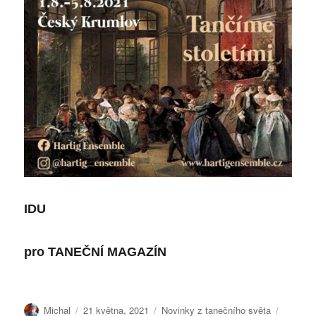
IDU
pro
TANEČNÍ MAGAZÍN
Autor:
Publikováno:
Rubriky:
Štítky:
Michal
21 května, 2021
Novinky z tanečního světa