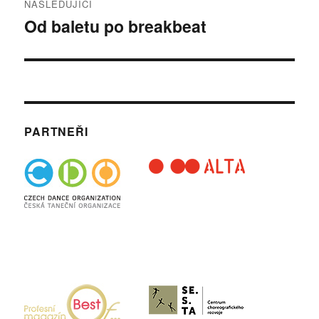
NÁSLEDUJÍCÍ
Od baletu po breakbeat
Následující
příspěvek:
PARTNEŘI