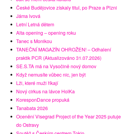
České Budějovice získaly titul, po Praze a Plzni
Jáma lvová
Letní Letná dětem
Alta opening – opening roku
Tanec s Monikou
TANEČNÍ MAGAZÍN OHROŽEN! – Odhalení
praktik PCR (Aktualizováno 31.07.2026)
SE.S.TA má na Vysočině nový domov
Když nemusíte vůbec nic, jen být
Lži, které muži říkají
Nový cirkus na lávce HolKa
KoresponDance propuká
Tanabata 2026
Ocenění Visegrad Project of the Year 2025 putuje
do Ostravy
Soutěž s Českým centrem Tokio