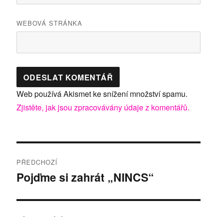
WEBOVÁ STRÁNKA
Web používá Akismet ke snížení množství spamu.
Zjistěte, jak jsou zpracovávány údaje z komentářů.
Navigace
PŘEDCHOZÍ
pro
Pojďme si zahrát „NINCS“
Předchozí
příspěvek:
příspěvek