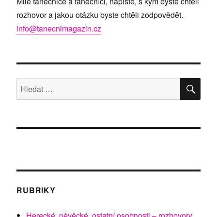
Milé tanečnice a tanečníci, napište, s kým byste chtěli
rozhovor a jakou otázku byste chtěli zodpovědět.
info@tanecnimagazin.cz
HLE
Hledat:
RUBRIKY
Herecké, pěvěcké, ostatní osobnosti – rozhovory