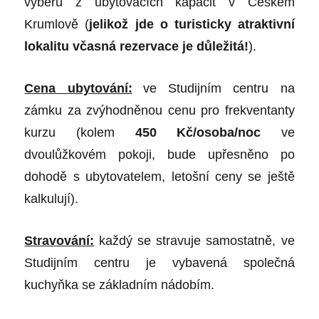
výběru z ubytovacích kapacit v Českém
Krumlově (
jelikož jde o turisticky atraktivní
lokalitu včasná rezervace je důležitá!
).
Cena ubytování:
ve Studijním centru na
zámku za zvýhodněnou cenu pro frekventanty
kurzu (kolem
450 Kč/osoba/noc
ve
dvoulůžkovém pokoji, bude upřesněno po
dohodě s ubytovatelem, letošní ceny se ještě
kalkulují).
Stravování:
každý se stravuje samostatně, ve
Studijním centru je vybavená společná
kuchyňka se základním nádobím.