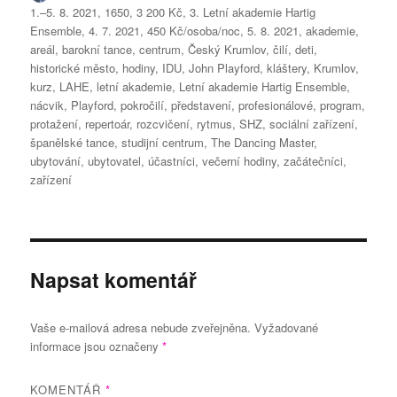
1.–5. 8. 2021
,
1650
,
3 200 Kč
,
3. Letní akademie Hartig
Ensemble
,
4. 7. 2021
,
450 Kč/osoba/noc
,
5. 8. 2021
,
akademie
,
areál
,
barokní tance
,
centrum
,
Český Krumlov
,
čilí
,
deti
,
historické město
,
hodiny
,
IDU
,
John Playford
,
kláštery
,
Krumlov
,
kurz
,
LAHE
,
letní akademie
,
Letní akademie Hartig Ensemble
,
nácvik
,
Playford
,
pokročilí
,
představení
,
profesionálové
,
program
,
protažení
,
repertoár
,
rozcvičení
,
rytmus
,
SHZ
,
sociální zařízení
,
španělské tance
,
studijní centrum
,
The Dancing Master
,
ubytování
,
ubytovatel
,
účastníci
,
večerní hodiny
,
začátečníci
,
zařízení
Napsat komentář
Vaše e-mailová adresa nebude zveřejněna.
Vyžadované
informace jsou označeny
*
KOMENTÁŘ
*