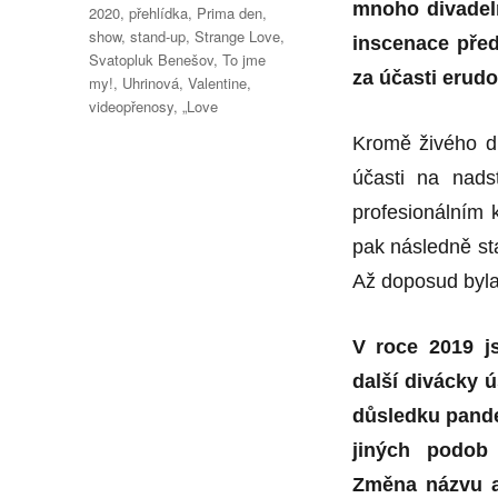
mnoho divadel
2020
,
přehlídka
,
Prima den
,
show
,
stand-up
,
Strange Love
,
inscenace před
Svatopluk Benešov
,
To jme
za účasti erud
my!
,
Uhrinová
,
Valentine
,
videopřenosy
,
„Love
Kromě živého d
účasti na nads
profesionálním
pak následně st
Až doposud byla 
V roce 2019 j
další divácky 
důsledku pandem
jiných podob 
Změna názvu ak