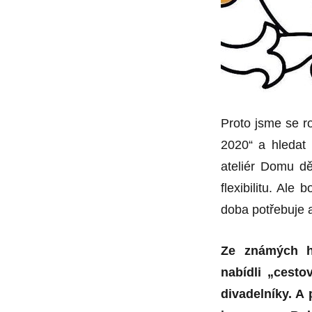
Proto jsme se 
2020“ a hledat 
ateliér Domu d
flexibilitu. Ale
doba potřebuje a
Ze známých hy
nabídli „cesto
divadelníky. A