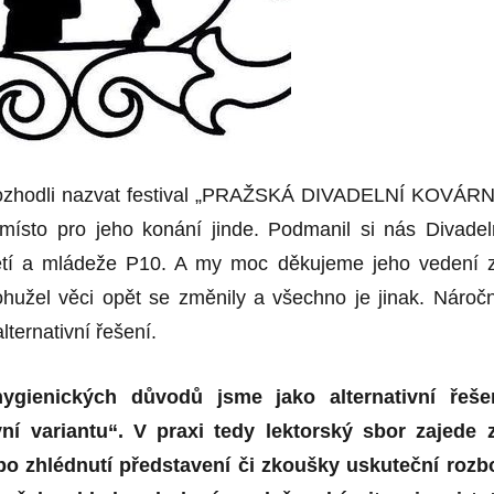
rozhodli nazvat festival „PRAŽSKÁ DIVADELNÍ KOVÁR
místo pro jeho konání jinde. Podmanil si nás Divadel
ětí a mládeže P10. A my moc děkujeme jeho vedení 
 bohužel věci opět se změnily a všechno je jinak. Nároč
lternativní řešení.
gienických důvodů jsme jako alternativní řeše
vní variantu“. V praxi tedy lektorský sbor zajede 
 po zhlédnutí představení či zkoušky uskuteční rozb