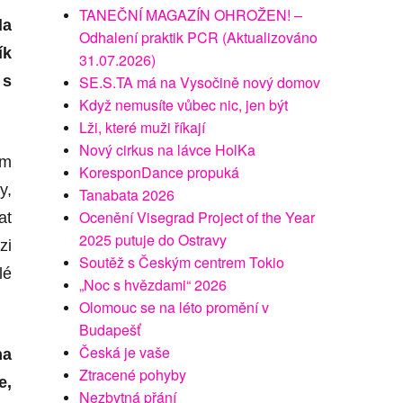
TANEČNÍ MAGAZÍN OHROŽEN! –
la
Odhalení praktik PCR (Aktualizováno
ík
31.07.2026)
SE.S.TA má na Vysočině nový domov
 s
Když nemusíte vůbec nic, jen být
Lži, které muži říkají
Nový cirkus na lávce HolKa
ím
KoresponDance propuká
y,
Tanabata 2026
Ocenění Visegrad Project of the Year
at
2025 putuje do Ostravy
zi
Soutěž s Českým centrem Tokio
lé
„Noc s hvězdami“ 2026
Olomouc se na léto promění v
Budapešť
Česká je vaše
na
Ztracené pohyby
e,
Nezbytná přání