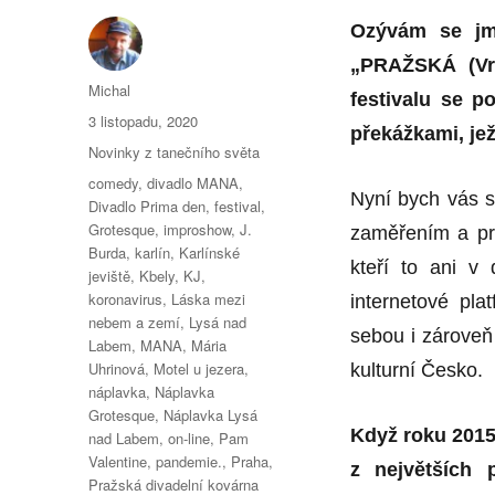
Ozývám se jmé
„PRAŽSKÁ (Vrš
Autor:
Michal
festivalu se p
Publikováno:
3 listopadu, 2020
překážkami, je
Rubriky:
Novinky z tanečního světa
Štítky:
comedy
,
divadlo MANA
,
Nyní bych vás se
Divadlo Prima den
,
festival
,
Grotesque
,
improshow
,
J.
zaměřením a pro
Burda
,
karlín
,
Karlínské
kteří to ani v
jeviště
,
Kbely
,
KJ
,
koronavirus
,
Láska mezi
internetové pla
nebem a zemí
,
Lysá nad
sebou i zároveň
Labem
,
MANA
,
Mária
Uhrinová
,
Motel u jezera
,
kulturní Česko.
náplavka
,
Náplavka
Grotesque
,
Náplavka Lysá
Když roku 2015 
nad Labem
,
on-line
,
Pam
Valentine
,
pandemie.
,
Praha
,
z největších 
Pražská divadelní kovárna