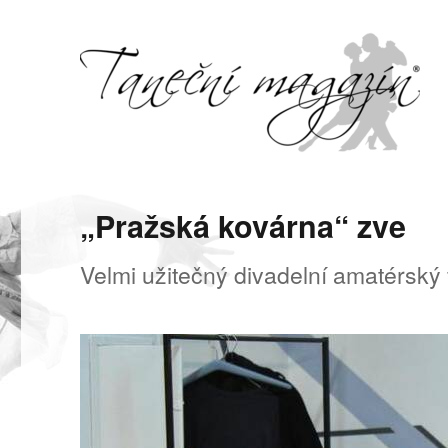
Svět tance, pohybu a hudby
Taneční magazín
„Pražská kovárna“ zve
Velmi užitečný divadelní amatérský f