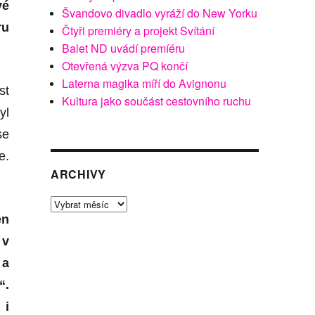
vé
Švandovo divadlo vyráží do New Yorku
ru
Čtyři premiéry a projekt Svítání
Balet ND uvádí premíéru
Otevřená výzva PQ končí
Laterna magika míří do Avignonu
st
Kultura jako součást cestovního ruchu
yl
se
e.
ARCHIVY
Archivy
en
 v
 a
“.
 i