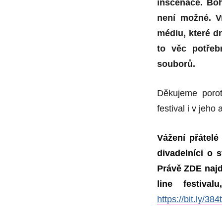
inscenace. Boh
není možné. V
médiu, které dn
to věc potřeb
souborů.
Děkujeme porot
festival i v jeho
Vážení přátelé
divadelníci o 
Právě ZDE najd
line festiva
https://bit.ly/384