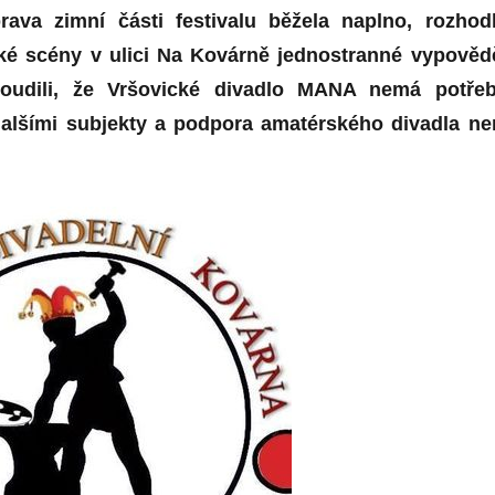
rava zimní části festivalu běžela naplno, rozhod
ké scény v ulici Na Kovárně jednostranné vypověd
soudili, že Vršovické divadlo MANA nemá potře
alšími subjekty a podpora amatérského divadla ne