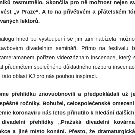
níků zesmutnělo. Skončila pro ně možnost nejen s
vést „v Praze“. A to na přívětivém a přátelském fó
ovaných lektorů.
ialogu hned po vystoupení se jim tam nabízela možno
tavbovém divadelním semináři. Přímo na festivalu b
 kameramanem pořízen videozáznam inscenace, který 
al předmětem společného důkladného rozboru inscenac
tato oblast KJ pro nás pouhou inspirací.
sme přehlídku znovuobnovili a předpokládali už j
úspěšné ročníky. Bohužel, celospolečenské omezení
ie koronaviru nás letos přinutilo k hledání dalších
divadelní přehlídky „Pražská divadelní kovárna
ce a jiné místo konání. Přesto, že dramaturgická