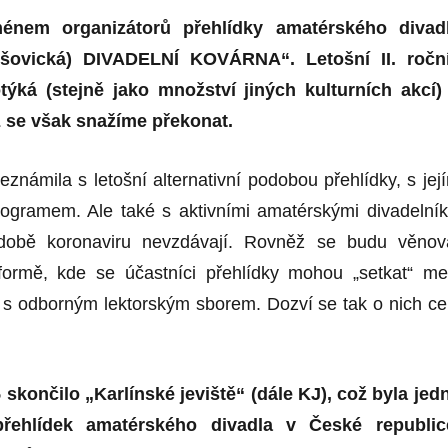
nem organizátorů přehlídky amatérského divad
ovická) DIVADELNÍ KOVÁRNA“. Letošní II. ročn
otýká (stejně jako množství jiných kulturních akcí)
ž se však snažíme překonat.
známila s letošní alternativní podobou přehlídky, s jej
gramem. Ale také s aktivními amatérskými divadelník
 době koronaviru nevzdávají. Rovněž se budu věnov
tformě, kde se účastníci přehlídky mohou „setkat“ me
 s odborným lektorským sborem. Dozví se tak o nich ce
skončilo „Karlínské jeviště“ (dále KJ), což byla jed
přehlídek amatérského divadla v České republic