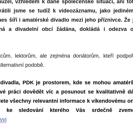
užel, vzhledem k dané společenské situaci, ani to
rátili jsme se tudíž k videozáznamu, jako jediné
es šíří i amatérské divadlo mezi jeho příznivce. Že 
ná a divadelní obcí žádána, dokládá i odezva 
cům, lektorům, ale zejména donátorům, kteří podpoři
 alternativní podobě.
 divadla,
PDK
je prostorem, kde se mohou amaté
r
š
své práci dovědět víc a posunout se kvalitativně dá
ete všechny relevantní informace k víkendovému o
lu, ke sledování kterého Vás srdečně zvem
tvvi