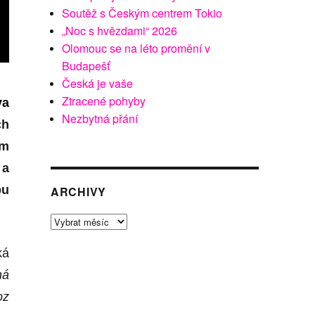
Soutěž s Českým centrem Tokio
„Noc s hvězdami“ 2026
Olomouc se na léto promění v
Budapešť
Česká je vaše
Ztracené pohyby
va
Nezbytná přání
ch
em
 a
bu
ARCHIVY
Archivy
ká
ná
oz