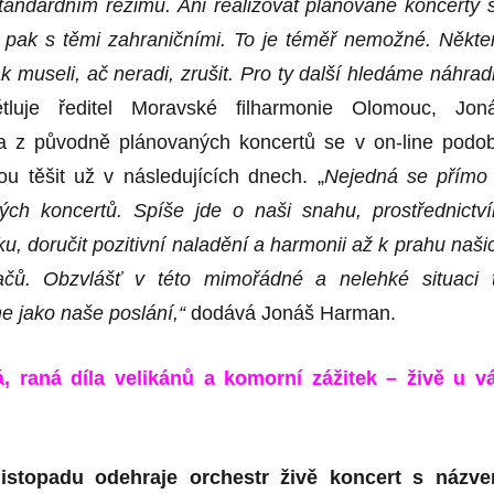
standardním režimu.
Ani
realizovat plánované koncerty 
a pak s těmi zahraničními.
To
je téměř nemožné. Někte
k museli, ač neradi, zrušit.
P
ro
ty
další hledáme náhrad
ětluje ředitel Moravské filharmonie Olomouc, Jon
 z původně plánovaných koncertů se v on-line podo
u těšit už v následujících dnech. „
Nejedná se
přím
ých koncert
ů.
S
píše
jde
o naši snahu, prostřednictv
u, doručit pozitivní naladění a harmonii až k prahu naši
ačů. Obzvlášť v této mimořádné a nelehké situaci 
e jako naše poslání,“
dodává Jonáš Harman.
, raná díla velikánů a komorní zážitek – živě u v
 listopadu odehraje orchestr živě koncert s názv