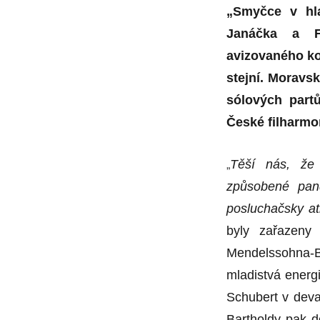
„Smyčce v hla
Janáčka a F
avizovaného kon
stejní. Moravsk
sólových part
České filharmo
„
Těší nás, že
způsobené pand
posluchačsky at
byly zařazeny
Mendelssohna-Ba
mladistvá energ
Schubert v deva
Bartholdy pak d