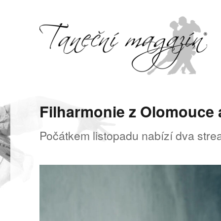
Svět tance, pohybu a hudby
Taneční magazín
Filharmonie z Olomouce
Počátkem listopadu nabízí dva str