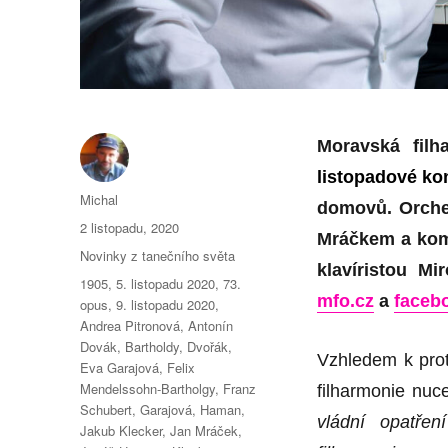
Moravská fil
listopadové ko
Autor:
Michal
domovů. Orche
Publikováno:
2 listopadu, 2020
Mráčkem a kom
Rubriky:
Novinky z tanečního světa
klavíristou M
Štítky:
1905
,
5. listopadu 2020
,
73.
mfo.cz
a
faceb
opus
,
9. listopadu 2020
,
Andrea Pitronová
,
Antonín
Dovák
,
Bartholdy
,
Dvořák
,
Vzhledem k prot
Eva Garajová
,
Felix
Mendelssohn-Bartholgy
,
Franz
filharmonie nuce
Schubert
,
Garajová
,
Haman
,
vládní opatře
Jakub Klecker
,
Jan Mráček
,