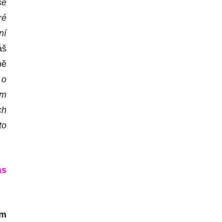
se
ré
ní
áš
bě
o
o
ím
ch
to
ás
em