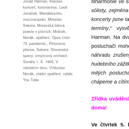
Jonáš Harman
,
Klecker
,
filharmonie ve 
koncert
,
koronavirus
,
Leoš
sólisty, zejmén
Janáček
,
Mendelssohn
,
mezzosoprán
,
Miroslav
koncerty jsme ta
Sekera
,
Moravská lidová
termíny
,“ vysv
poesie v písních
,
Mráček
,
Harman. Na dva
Novák
,
opatření
,
Opus číslo
73
,
pandemie.
,
Pitronová
,
posluchači moho
přenos
,
Sekera
,
Slovenské
náhradu zrušen
spevy
,
smyčcový orchestr
,
Sonáta 1. X. 1905
,
V
hudebního zážitk
národním tónu
,
Vítězslav
milých posluch
Novák
,
vládní opatření
,
výběr
,
You Tube
chápeme a cítím
Zřídka uváděná
doma!
Ve čtvrtek 5.