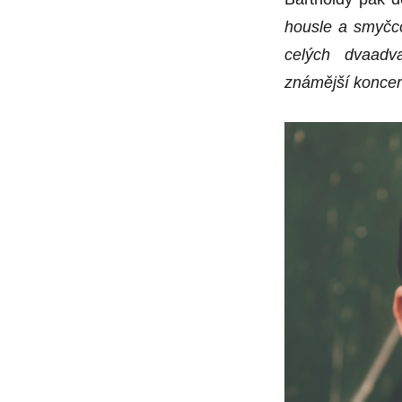
housle a smyčco
celých dvaadv
známější koncert