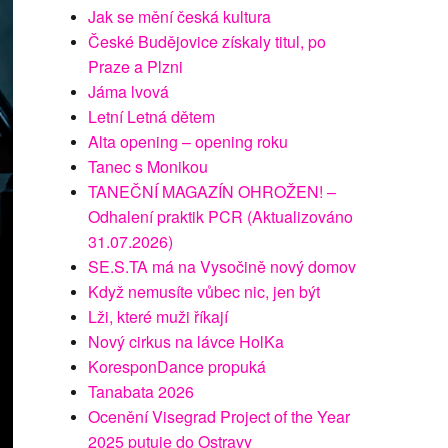
Jak se mění česká kultura
České Budějovice získaly titul, po
Praze a Plzni
Jáma lvová
Letní Letná dětem
Alta opening – opening roku
Tanec s Monikou
TANEČNÍ MAGAZÍN OHROŽEN! –
Odhalení praktik PCR (Aktualizováno
31.07.2026)
SE.S.TA má na Vysočině nový domov
Když nemusíte vůbec nic, jen být
Lži, které muži říkají
Nový cirkus na lávce HolKa
KoresponDance propuká
Tanabata 2026
Ocenění Visegrad Project of the Year
2025 putuje do Ostravy