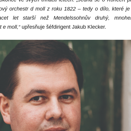
vý orchestr d moll z roku 1822 – tedy o dílo, které je
acet let starší než Mendelssohnův druhý, mnoh
 e moll,“
upřesňuje šéfdirigent Jakub Klecker.