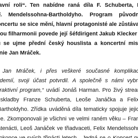
vní roli“. Ten nabídne raná díla F. Schuberta, 
. Mendelssohna-Bartholdyho. Program původ
certu se sice mění, hlavní protagonisté ale zůstáva
ou filharmonii povede její šéfdirigent Jakub Klecker
ů se ujme přední český houslista a koncertní mis
nie Jan Mráček.
 Jan Mráček, i přes veškeré současné komplika
emií, svoji účast potvrdil.
A
společně s námi vybr
raktivní program,“
uvádí Jonáš Harman. Pro živý stre
 skladby Franze Schuberta, Leoše Janáčka a Feli
rtholdyho. Zřídka uváděná díla tematicky spojuje jeji
ie. Zkomponovali je všichni ve velmi raném věku – Fra
tenácti, Leoš Janáček ve třiadvaceti, Felix Mendelssoh
okonce ve svých třinácti letech.
„Jedná se o Koncert p