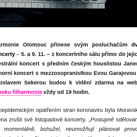
harmonie Olomouc přinese svým posluchačům
d
ncerty
–
5. a 9. 11. – z koncertního sálu přímo do jeji
strální koncert s předním českým houslistou Jan
orní koncert s mezzosopranistkou Evou Garajovou
iroslavem Sekerou budou k vidění zdarma na we
ooku filharmonie
vždy od 19 hodin.
iepidemickým opatřením stran koronaviru byla Moravs
na zrušit své listopadové koncerty. „
Postupně sdělova
ní momentálně, bohužel, neumožňují plánovat prov