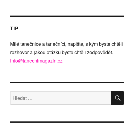
TIP
Milé tanečnice a tanečníci, napište, s kým byste chtěli
rozhovor a jakou otázku byste chtěli zodpovědět.
info@tanecnimagazin.cz
HLE
Hledat: