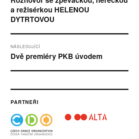
a režisérkou HELENOU
příspěvek:
příspěvek
DYTRTOVOU
NÁSLEDUJÍCÍ
Dvě premiéry PKB úvodem
Následující
příspěvek:
PARTNEŘI