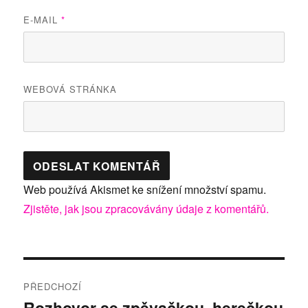
E-MAIL
*
WEBOVÁ STRÁNKA
Web používá Akismet ke snížení množství spamu.
Zjistěte, jak jsou zpracovávány údaje z komentářů.
Navigace
PŘEDCHOZÍ
pro
Rozhovor se zpěvačkou, herečkou
Předchozí