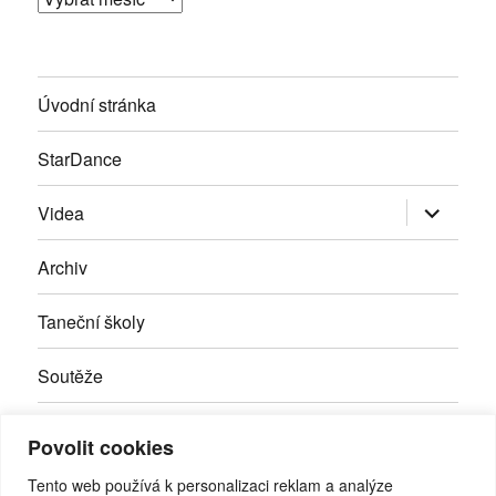
Úvodní stránka
StarDance
Zobrazit
Videa
podřazen
položky
Archiv
Taneční školy
Soutěže
Inzerce
Povolit cookies
Kontakty
Tento web používá k personalizaci reklam a analýze