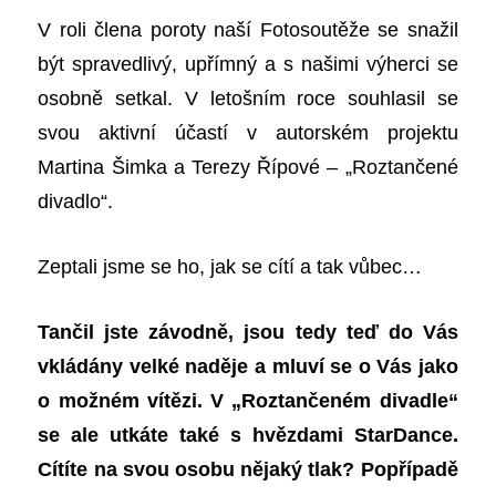
V roli
člena poroty
naší F
otosoutěže se snažil
být spravedlivý, upřímný a s našimi výherci se
osobně setkal. V letošním roce souhlasil se
svou aktivní účastí v autorském projektu
Martina Šimka a Terezy Řípové
–
„Roztančené
divadlo“.
Zeptali jsme se ho, jak se cítí a tak vůbec…
Tančil jste závodně, jsou tedy teď do Vás
vkládány velké naděje a mluví se o Vás jako
o možném vítězi. V „Roztančeném divadle“
se ale utkáte také s hvězdami StarDance.
Cítíte na svou osobu nějaký tlak?
Popřípadě