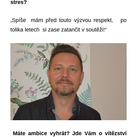
s
tres?
„
Spíše mám před touto výzvou respekt, po
tolika letech si zase zatančit v soutěži!“
Máte ambice vyhrát? Jde Vám o vítězství