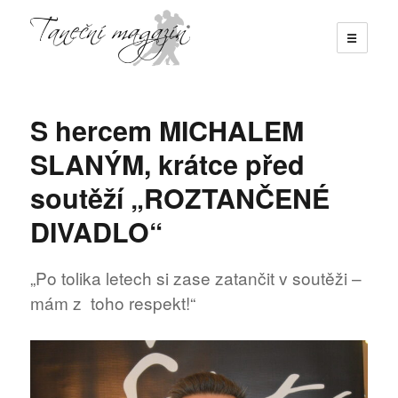
☰
Taneční magazín
S hercem MICHALEM
SLANÝM, krátce před
soutěží „ROZTANČENÉ
DIVADLO“
„Po tolika letech si zase zatančit v soutěži –
mám z toho respekt!“