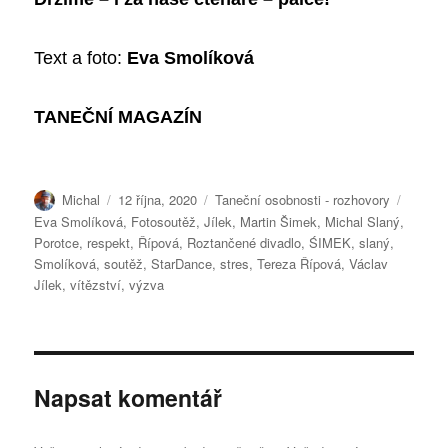
Text a foto:
Eva Smolíková
T
ANEČNÍ MAGAZÍN
Autor:
Publikováno:
Rubriky:
Štítky:
Michal
12 října, 2020
Taneční osobnosti - rozhovory
Eva Smolíková
,
Fotosoutěž
,
Jílek
,
Martin Šimek
,
Michal Slaný
,
Porotce
,
respekt
,
Řípová
,
Roztančené divadlo
,
ŚIMEK
,
slaný
,
Smolíková
,
soutěž
,
StarDance
,
stres
,
Tereza Řípová
,
Václav
Jílek
,
vítězství
,
výzva
Napsat komentář