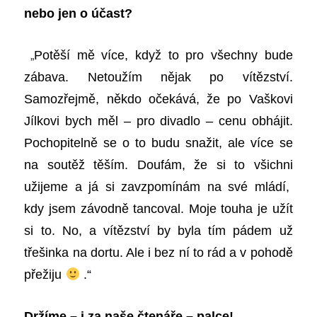
nebo jen o účast?
„
Potěší mě více, když to pro všechny bude
zábava. Netoužím nějak po vítězství.
Samozřejmě, někdo očekává, že po Vaškovi
Jílkovi bych měl – pro divadlo – cenu obhájit.
Pochopitelně se o to budu snažit, ale více se
na soutěž těším. Doufám, že si to všichni
užijeme a já si zavzpomínám na své mládí,
kdy jsem závodně tancoval. Moje touha je užít
si to. No, a vítězství by byla tím pádem už
třešinka na dortu. Ale i bez ní to rád a v pohodě
přežiju
.“
Držíme –
i za naše čtenáře –
palce!