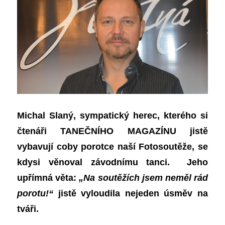
Michal Slaný, sympatický herec, kterého si
čtenáři T
ANEČNÍHO MAGAZÍNU
jistě
vybavují coby porotce naší Fotosoutěže, se
kdysi věnoval závodnímu tanci. Jeho
upřímná věta:
„Na soutěžích jsem neměl rád
porotu!“
jistě vyloudila nejeden úsměv na
tváři.