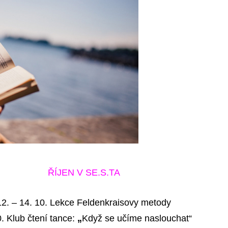
ŘÍJEN V SE.S.TA
12. – 14. 10. Lekce Feldenkraisovy metody
0. Klub čtení tance:
„
Když se učíme naslouchat“