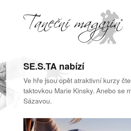
Svět tance, pohybu a hudby
Taneční magazín
SE.S.TA nabízí
Ve hře jsou opět atraktivní kurzy č
taktovkou Marie Kinsky. Anebo se 
Sázavou.