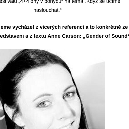
estivalu „4+4 dny v pohybu“ na téma „Když se učíme
naslouchat.“
eme vycházet z vícerých referencí a to konkrétně ze
edstavení a z textu
Anne Carson: „Gender of Sound