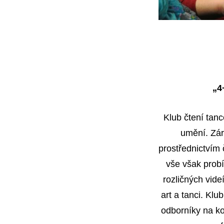
„4
Klub čtení tan
umění. Zár
prostřednictvím 
vše však probí
rozličných vide
art a tanci. Kl
odborníky na ko