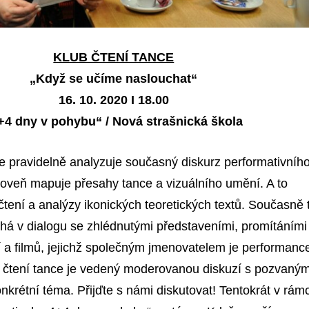
KLUB ČTENÍ TANCE
„Když se učíme naslouchat“
1
6. 10. 2020 I 18.00
+4 dny v pohybu“ / Nová strašnická škola
ce pravidelně analyzuje současný diskurz performativníh
oveň mapuje přesahy tance a vizuálního umění. A to
čtení a analýzy ikonických teoretických textů. Současně 
há v dialogu se zhlédnutými představeními, promítáními
í a filmů, jejichž společným jmenovatelem je performanc
ub čtení tance je vedený moderovanou diskuzí s pozvaným
nkrétní téma. Přijďte s námi diskutovat! Tentokrát v rámc