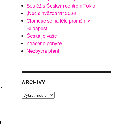
Soutěž s Českým centrem Tokio
„Noc s hvězdami“ 2026
Olomouc se na léto promění v
Budapešť
Česká je vaše
Ztracené pohyby
Nezbytná přání
t
ARCHIVY
t
Archivy
e