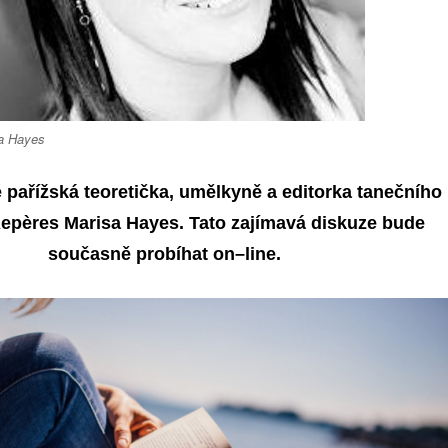
a Hayes
pařížská teoretička, umělkyně a editorka tanečního
Repères
Marisa Hayes.
Tato zajímavá d
iskuze bude
současně
probíhat on
–
line.