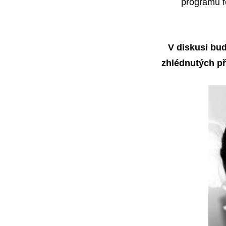
programu f
V diskusi bud
zhlédnutých př