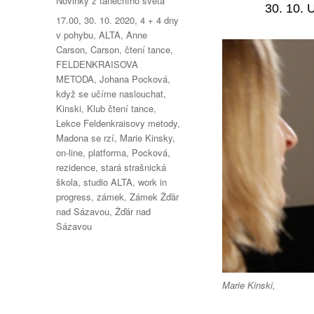
Novinky z tanečního světa
30. 10. 
Štítky:
17.00
,
30. 10. 2020
,
4 + 4 dny
v pohybu
,
ALTA
,
Anne
Carson
,
Carson
,
čtení tance
,
FELDENKRAISOVA
METODA
,
Johana Pocková
,
když se učíme naslouchat
,
Kinski
,
Klub čtení tance
,
Lekce Feldenkraisovy metody
,
Madona se rzí
,
Marie Kinsky
,
on-line
,
platforma
,
Pocková
,
rezidence
,
stará strašnická
škola
,
studio ALTA
,
work in
progress
,
zámek
,
Zámek Žďár
nad Sázavou
,
Žďár nad
Sázavou
Marie Kinski,