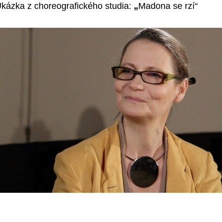
Ukázka z choreografického studia:
„
Madona se rzí“