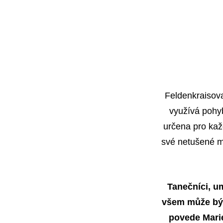
Feldenkraisova
využívá pohyb
určena pro kaž
své netušené mo
Tanečníci, um
všem může být
povede Marie