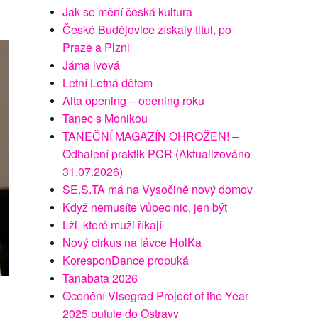
Jak se mění česká kultura
České Budějovice získaly titul, po
Praze a Plzni
Jáma lvová
Letní Letná dětem
Alta opening – opening roku
Tanec s Monikou
TANEČNÍ MAGAZÍN OHROŽEN! –
Odhalení praktik PCR (Aktualizováno
31.07.2026)
SE.S.TA má na Vysočině nový domov
Když nemusíte vůbec nic, jen být
Lži, které muži říkají
Nový cirkus na lávce HolKa
KoresponDance propuká
Tanabata 2026
Ocenění Visegrad Project of the Year
2025 putuje do Ostravy