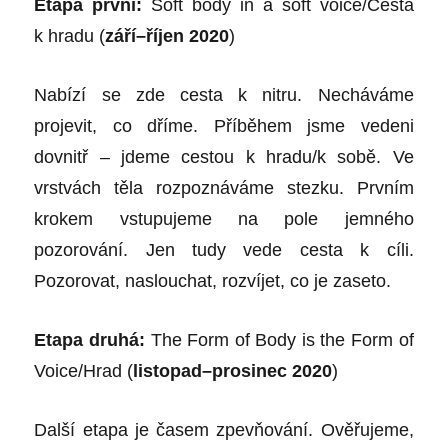
Etapa první:
Soft body in a soft voice/Cesta
k hradu (
září–říjen 2020
)
Nabízí se zde cesta k nitru. Necháváme
projevit, co dříme. Příběhem jsme vedeni
dovnitř – jdeme cestou k hradu/k sobě. Ve
vrstvách těla rozpoznáváme stezku. Prvním
krokem vstupujeme na pole jemného
pozorování. Jen tudy vede cesta k cíli.
Pozorovat, naslouchat, rozvíjet, co je zaseto.
Etapa druhá:
The Form of Body is the Form of
Voice/Hrad (
listopad–prosinec 2020
)
Další etapa je časem zpevňování. Ověřujeme,