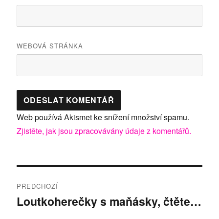
WEBOVÁ STRÁNKA
Web používá Akismet ke snížení množství spamu.
Zjistěte, jak jsou zpracovávány údaje z komentářů.
Navigace
PŘEDCHOZÍ
pro
Loutkoherečky s maňásky, čtěte…
Předchozí
příspěvek:
příspěvek