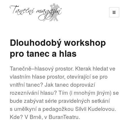
☰
Taneční magazín
Dlouhodobý workshop
pro tanec a hlas
Tanečně–hlasový prostor. Kterak hledat ve
vlastním hlase prostor, otevírající se pro
vnitřní tanec? Jak tanec doprovází
rozeznívání hlasu? Tím (i mnohým jiným) se
bude zabývat série pravidelných setkání
s umělkyní a pedagožkou Silvii Kudelovou.
Kde? V Brně, v BuranTeatru.