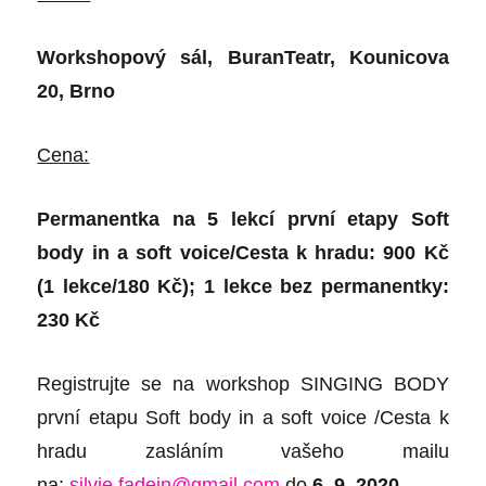
Workshopový sál, BuranTeatr, Kounicova
20, Brno
Cena:
Permanentka na 5 lekcí první etapy Soft
body in a soft voice/Cesta k hradu: 900 Kč
(1 lekce/180 Kč); 1 lekce bez permanentky:
230 Kč
Registrujte se na workshop SINGING BODY
první etapu Soft body in a soft voice /Cesta k
hradu zasláním
vašeho
mailu
na:
silvie.fadein@gmail.com
do
6. 9. 2020
.