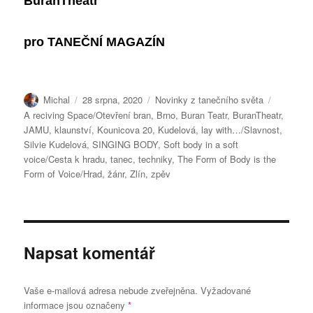
BuranTheatr
pro
TANEČNÍ MAGAZÍN
Autor:
Publikováno:
Rubriky:
Štítky:
Michal
28 srpna, 2020
Novinky z tanečního světa
A reciving Space/Otevření bran
,
Brno
,
Buran Teatr
,
BuranTheatr
,
JAMU
,
klaunství
,
Kounicova 20
,
Kudelová
,
lay with…/Slavnost
,
Silvie Kudelová
,
SINGING BODY
,
Soft body in a soft
voice/Cesta k hradu
,
tanec
,
techniky
,
The Form of Body is the
Form of Voice/Hrad
,
žánr
,
Zlín
,
zpěv
Napsat komentář
Vaše e-mailová adresa nebude zveřejněna.
Vyžadované
informace jsou označeny
*