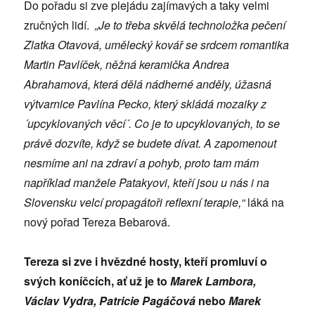
Do pořadu si zve plejádu zajímavých a taky velmi
zručných lidí.
„Je to třeba skvělá technoložka pečení
Zlatka Otavová, umělecký kovář se srdcem romantika
Martin Pavlíček, něžná keramička Andrea
Abrahamová, která dělá nádherné anděly, úžasná
výtvarnice Pavlína Pecko, který skládá mozaiky z
´upcyklovaných věcí´. Co je to upcyklovaných, to se
právě dozvíte, když se budete dívat. A zapomenout
nesmíme ani na zdraví a pohyb, proto tam mám
například manžele Patakyovi, kteří jsou u nás i na
Slovensku velcí propagátoři reflexní terapie,“
láká na
nový pořad Tereza Bebarová.
Tereza si zve i hvězdné hosty, kteří promluví o
svých koníčcích, ať už je to
Marek Lambora,
Václav Vydra, Patricie Pagáčová
nebo
Marek