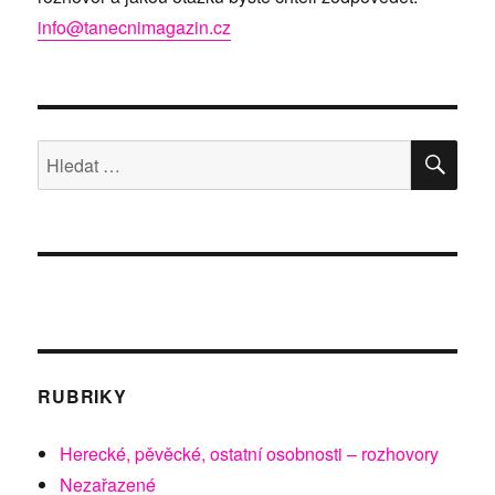
info@tanecnimagazin.cz
HLE
Hledat:
RUBRIKY
Herecké, pěvěcké, ostatní osobnosti – rozhovory
Nezařazené