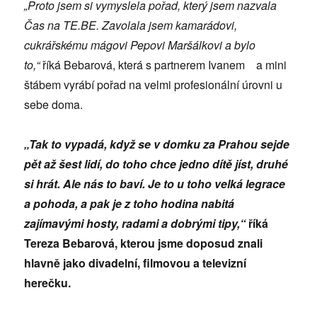
„Proto jsem si vymyslela pořad, který jsem nazvala
Čas na TE.BE. Zavolala jsem kamarádovi,
cukrářskému mágovi Pepovi Maršálkovi a bylo
to,“
říká Bebarová, která s partnerem Ivanem a mini
štábem vyrábí pořad na velmi profesionální úrovni u
sebe doma.
„Tak to vypadá, když se v domku za Prahou sejde
pět až šest lidí, do toho chce jedno dítě jíst, druhé
si hrát. Ale nás to baví. Je to u toho velká legrace
a pohoda, a pak je z toho hodina nabitá
zajímavými hosty, radami a dobrými tipy,“
říká
Tereza Bebarová, kterou jsme doposud znali
hlavně jako divadelní, filmovou a televizní
herečku.