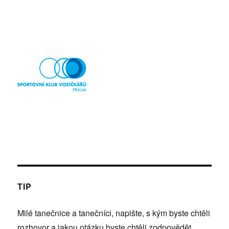
TIP
Milé tanečnice a tanečníci, napište, s kým byste chtěli
rozhovor a jakou otázku byste chtěli zodpovědět.