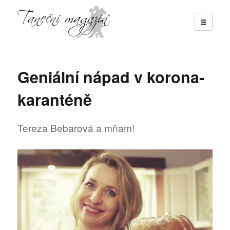
☰
Taneční magazín
Geniální nápad v korona-
karanténě
Tereza Bebarová a mňam!