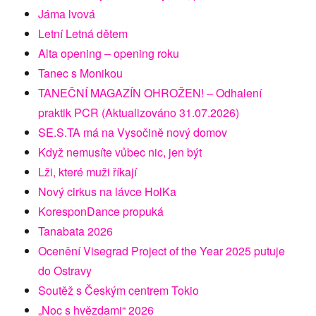
Jáma lvová
Letní Letná dětem
Alta opening – opening roku
Tanec s Monikou
TANEČNÍ MAGAZÍN OHROŽEN! – Odhalení
praktik PCR (Aktualizováno 31.07.2026)
SE.S.TA má na Vysočině nový domov
Když nemusíte vůbec nic, jen být
Lži, které muži říkají
Nový cirkus na lávce HolKa
KoresponDance propuká
Tanabata 2026
Ocenění Visegrad Project of the Year 2025 putuje
do Ostravy
Soutěž s Českým centrem Tokio
„Noc s hvězdami“ 2026