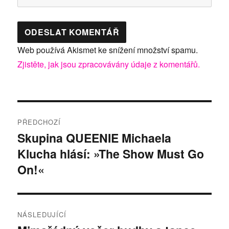
Web používá Akismet ke snížení množství spamu.
Zjistěte, jak jsou zpracovávány údaje z komentářů.
Navigace
PŘEDCHOZÍ
pro
Skupina QUEENIE Michaela
Předchozí
Klucha hlásí: »The Show Must Go
příspěvek:
příspěvek
On!«
NÁSLEDUJÍCÍ