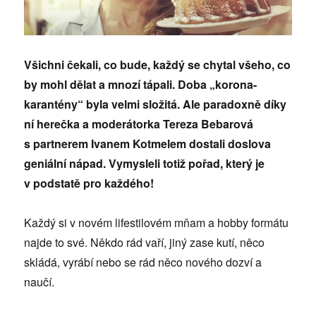
Všichni čekali, co bude, každý se chytal všeho, co
by mohl dělat a mnozí tápali. Doba „korona-
karantény“ byla velmi složitá. Ale paradoxně díky
ní herečka a moderátorka Tereza Bebarová
s partnerem Ivanem Kotmelem dostali doslova
geniální nápad. Vymysleli totiž pořad, který je
v podstatě pro každého!
Každý si v novém lifestilovém mňam a hobby formátu
najde to své. Někdo rád vaří, jiný zase kutí, něco
skládá, vyrábí nebo se rád něco nového dozví a
naučí.