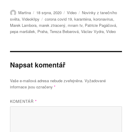
Autor:
Publikováno:
Formát:
Rubriky:
Martina
18 srpna, 2020
Video
Novinky z tanečního
Štítky:
světa
,
Videoklipy
corona covid 19
,
karanténa
,
koronavirus
,
Marek Lambora
,
marek ztracený
,
mnam tv
,
Patricie Pagáčová
,
pepa maršálek
,
Praha
,
Tereza Bebarová
,
Václav Vydra
,
Video
Napsat komentář
Vaše e-mailová adresa nebude zveřejněna.
Vyžadované
informace jsou označeny
*
KOMENTÁŘ
*