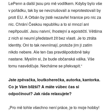
LePenn a další jsou pro mě vodítkem. Kdyby bylo vše
v pořádku, tak by se nevzrušovali a neprotestovali by
proti EU. A Orbán by jistě nezavřel hranice pro nic za
nic. Chrání Českou republiku a to si mnozí ani
nepřipouští. Jsou naivní, lhostejní a egoističtí. Většina
z nich si neumí představit žít bez vlasti. Je to ztráta
identity. Oni to tak nevnímají, protože jim ji zatím
nikdo nebere. Ale ten čas pravděpodobně taky
nastane. Myslím si, že bude občanská válka. Vše
tomu nasvědčuje. Necháme se překvapit.“
Jste zpěvačka, loutkoherečka, autorka, kantorka.
Co je Vám bližší? A máte vůbec čas si
odpočinout? Jak ráda relaxujete?
„Pro mě tohle všechno není práce, je to moje hobby!