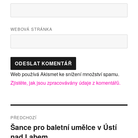
WEBOVÁ STRÁNKA
Web používá Akismet ke snížení množství spamu.
Zjistěte, jak jsou zpracovávány údaje z komentářů.
Navigace
PŘEDCHOZÍ
pro
Šance pro baletní umělce v Ústí
Předchozí
nad Labem
příspěvek:
příspěvek