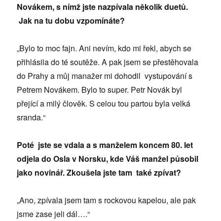
Novákem, s nímž jste nazpívala několik duetů.
Jak na tu dobu vzpomínáte?
„Bylo to moc fajn. Ani nevím, kdo mi řekl, abych se
přihlásila do té soutěže. A pak jsem se přestěhovala
do Prahy a můj manažer mi dohodil vystupování s
Petrem Novákem. Bylo to super. Petr Novák byl
přející a milý člověk. S celou tou partou byla velká
sranda.“
Poté jste se vdala a s manželem koncem 80. let
odjela do Osla v Norsku, kde Váš manžel působil
jako novinář. Zkoušela jste tam také zpívat?
„Ano, zpívala jsem tam s rockovou kapelou, ale pak
jsme zase jeli dál….“