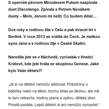
S operním pěvcem Miroslavem Pukem nazpívala
duet Discotango. Zpívala s Petrem Novákem
duety – Moře, Jenom mi nelži, Co budem dělat…
Dva roky s rodinou žila v Oslu a pak dvacet let v
Berlíně. V roce 2013 se vrátila do Čech. Je matkou
syna Jana a s rodinou žije v České Skalici.
Narodila jste se v Náchodě, vyrůstala v Hradci
Králové, kde jste hrála se skupinou Genese. Jaké
bylo Vaše dětství?
„Já si na dětství nemůžu stěžovat. Prázdniny u
babičky nebo na tábor, trochu stres se školou, ale mě
to tam nebavilo, hodiny piana a zpěvu, dětský sbor.
Prostě paráda. Lepší dětství si ani nemůžu vymyslet.“