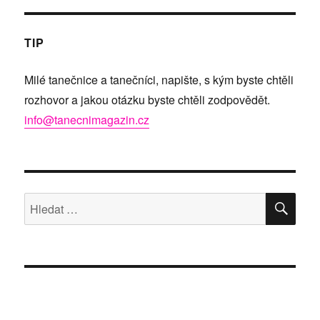
TIP
Milé tanečnice a tanečníci, napište, s kým byste chtěli
rozhovor a jakou otázku byste chtěli zodpovědět.
info@tanecnimagazin.cz
HLE
Hledat: