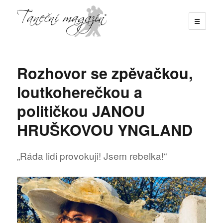
☰
Taneční magazín
Rozhovor se zpěvačkou,
loutkoherečkou a
političkou JANOU
HRUŠKOVOU YNGLAND
„Ráda lidi provokuji! Jsem rebelka!“