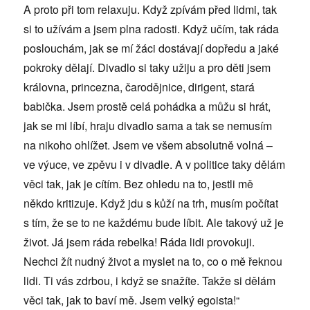
A proto při tom relaxuju. Když zpívám před lidmi, tak
si to užívám a jsem plna radosti. Když učím, tak ráda
poslouchám, jak se mí žáci dostávají dopředu a jaké
pokroky dělají. Divadlo si taky užiju a pro děti jsem
královna, princezna, čarodějnice, dirigent, stará
babička. Jsem prostě celá pohádka a můžu si hrát,
jak se mi líbí, hraju divadlo sama a tak se nemusím
na nikoho ohlížet. Jsem ve všem absolutně volná –
ve výuce, ve zpěvu i v divadle. A v politice taky dělám
věci tak, jak je cítím. Bez ohledu na to, jestli mě
někdo kritizuje. Když jdu s kůží na trh, musím počítat
s tím, že se to ne každému bude líbit. Ale takový už je
život. Já jsem ráda rebelka! Ráda lidi provokuji.
Nechci žít nudný život a myslet na to, co o mě řeknou
lidi. Ti vás zdrbou, i když se snažíte. Takže si dělám
věci tak, jak to baví mě. Jsem velký egoista!“