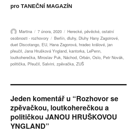
pro TANEČNÍ MAGAZÍN
Autor:
Publikováno:
Rubriky:
Martina
7 února, 2020
Herecké, pěvěcké, ostatní
Štítky:
osobnosti - rozhovory
Berlín
,
dluhy
,
Dluhy Hany Zagoirové
,
duet Discotango
,
EU
,
Hana Zagorová
,
hradec králové
,
jan
přeučil
,
Jana Hrušková Yngland
,
kantorka
,
LePenn
,
loutkoherečka
,
Miroslav Puk
,
Náchod
,
Orbán
,
Oslo
,
Petr Novák
,
politička
,
Přeučil
,
Salvini
,
zpěvačka
,
ZUŠ
Jeden komentář u “Rozhovor se
zpěvačkou, loutkoherečkou a
političkou JANOU HRUŠKOVOU
YNGLAND”