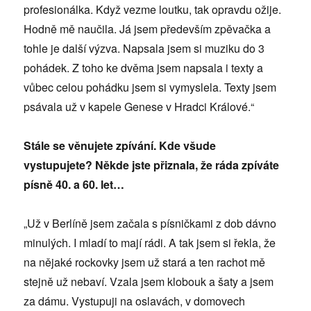
profesionálka. Když vezme loutku, tak opravdu ožije.
Hodně mě naučila. Já jsem především zpěvačka a
tohle je další výzva. Napsala jsem si muziku do 3
pohádek. Z toho ke dvěma jsem napsala i texty a
vůbec celou pohádku jsem si vymyslela. Texty jsem
psávala už v kapele Genese v Hradci Králové.“
Stále se věnujete zpívání. Kde všude
vystupujete? Někde jste přiznala, že ráda zpíváte
písně 40. a 60. let…
„Už v Berlíně jsem začala s písničkami z dob dávno
minulých. I mladí to mají rádi. A tak jsem si řekla, že
na nějaké rockovky jsem už stará a ten rachot mě
stejně už nebaví. Vzala jsem klobouk a šaty a jsem
za dámu. Vystupuji na oslavách, v domovech