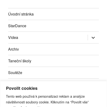
Úvodní stránka
StarDance
Zobrazit
Videa
podřazen
položky
Archiv
Taneční školy
Soutěže
Inzerce
Povolit cookies
Kontakty
Tento web používá k personalizaci reklam a analýze
návštěvnosti soubory cookie. Kliknutím na “Povolit vše”