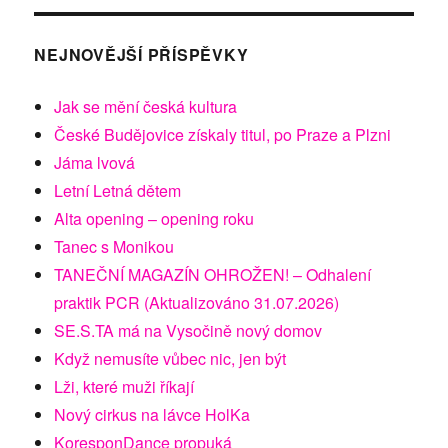
NEJNOVĚJŠÍ PŘÍSPĚVKY
Jak se mění česká kultura
České Budějovice získaly titul, po Praze a Plzni
Jáma lvová
Letní Letná dětem
Alta opening – opening roku
Tanec s Monikou
TANEČNÍ MAGAZÍN OHROŽEN! – Odhalení
praktik PCR (Aktualizováno 31.07.2026)
SE.S.TA má na Vysočině nový domov
Když nemusíte vůbec nic, jen být
Lži, které muži říkají
Nový cirkus na lávce HolKa
KoresponDance propuká