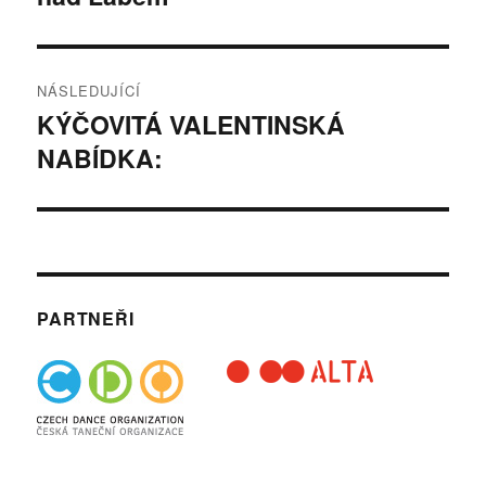
NÁSLEDUJÍCÍ
KÝČOVITÁ VALENTINSKÁ
Následující
NABÍDKA:
příspěvek:
PARTNEŘI