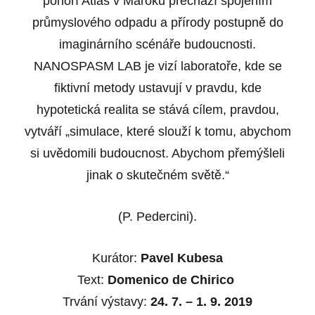
pohoří Atlas v Maroku přechází spojením
průmyslového odpadu a přírody postupně do
imaginárního scénáře budoucnosti.
NANOSPASM LAB je vizí laboratoře, kde se
fiktivní metody ustavují v pravdu, kde
hypotetická realita se stává cílem, pravdou,
vytváří „simulace, které slouží k tomu, abychom
si uvědomili budoucnost. Abychom přemýšleli
jinak o skutečném světě.“
(P. Pedercini).
Kurátor:
Pavel Kubesa
Text:
Domenico de Chirico
Trvání výstavy:
24. 7. – 1. 9. 2019