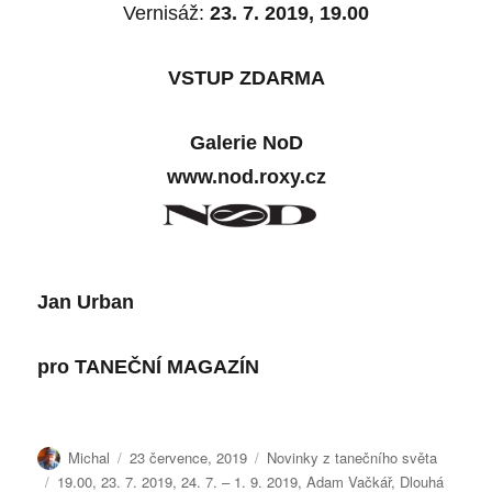
Vernisáž:
23. 7. 2019, 19.00
VSTUP ZDARMA
Galerie NoD
www.nod.roxy.cz
Jan Urban
pro TANEČNÍ MAGAZÍN
Autor:
Publikováno:
Rubriky:
Michal
23 července, 2019
Novinky z tanečního světa
Štítky:
19.00
,
23. 7. 2019
,
24. 7. – 1. 9. 2019
,
Adam Vačkář
,
Dlouhá