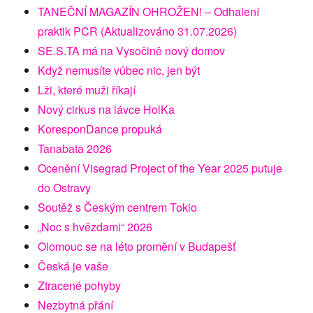
TANEČNÍ MAGAZÍN OHROŽEN! – Odhalení
praktik PCR (Aktualizováno 31.07.2026)
SE.S.TA má na Vysočině nový domov
Když nemusíte vůbec nic, jen být
Lži, které muži říkají
Nový cirkus na lávce HolKa
KoresponDance propuká
Tanabata 2026
Ocenění Visegrad Project of the Year 2025 putuje
do Ostravy
Soutěž s Českým centrem Tokio
„Noc s hvězdami“ 2026
Olomouc se na léto promění v Budapešť
Česká je vaše
Ztracené pohyby
Nezbytná přání