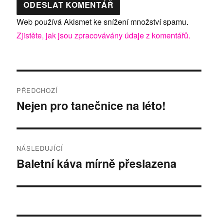
Web používá Akismet ke snížení množství spamu.
Zjistěte, jak jsou zpracovávány údaje z komentářů.
Navigace
PŘEDCHOZÍ
pro
Nejen pro tanečnice na léto!
Předchozí
příspěvek:
příspěvek
NÁSLEDUJÍCÍ
Baletní káva mírně přeslazena
Následující
příspěvek: