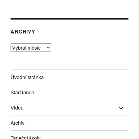
ARCHIVY
Archivy
Úvodní stránka
StarDance
Zobrazit
Videa
podřazen
položky
Archiv
Taneční školy