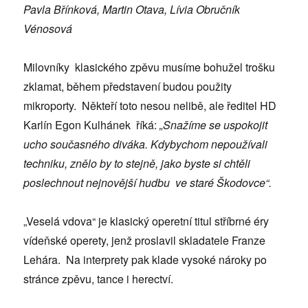
Pavla Břínková, Martin Otava, Lívia Obručník
Vénosová
Milovníky klasického zpěvu musíme bohužel trošku
zklamat, během představení budou použity
mikroporty. Někteří toto nesou nelibě, ale ředitel HD
Karlín Egon Kulhánek říká:
„Snažíme se uspokojit
ucho současného diváka. Kdybychom nepoužívali
techniku, znělo by to stejně, jako byste si chtěli
poslechnout nejnovější hudbu ve staré Škodovce“.
„Veselá vdova“ je klasický operetní titul stříbrné éry
vídeňské operety, jenž proslavil skladatele Franze
Lehára. Na interprety pak klade vysoké nároky po
stránce zpěvu, tance i herectví.