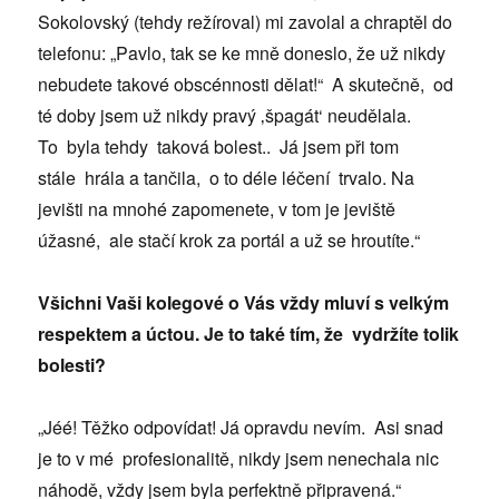
Sokolovský (tehdy režíroval) mi zavolal a chraptěl do
telefonu: „Pavlo, tak se ke mně doneslo, že už nikdy
nebudete takové obscénnosti dělat!“ A skutečně, od
té doby jsem už nikdy pravý ‚špagát‘ neudělala.
To byla tehdy taková bolest.. Já jsem při tom
stále hrála a tančila, o to déle léčení trvalo. Na
jevišti na mnohé zapomenete, v tom je jeviště
úžasné, ale stačí krok za portál a už se hroutíte.“
Všichni Vaši kolegové o Vás vždy mluví s velkým
respektem a úctou. Je to také tím, že vydržíte tolik
bolesti?
„Jéé! Těžko odpovídat! Já opravdu nevím. Asi snad
je to v mé profesionalitě, nikdy jsem nenechala nic
náhodě, vždy jsem byla perfektně připravená.“