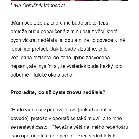
Lívia Obručník Vénosová
„Mám pocit, že už to pro mě bude určitě lepší,
protože budu ponaučená z minulosti z věcí, které
bych víckrát nedělala a doufám, že to povede k mé
lepší interpretaci. Jak to bude vizuálně, to je
věc pana režiséra, do toho úplně zasvěcená
nejsem, ale myslím si, že výsledek bude hezký pro
odborné i laické oko a ucho.“
Prozradíte, co už byste znovu nedělala?
“Budu volnější v projevu slova (pokud se mi to
povede), protože v operetě se také mluví, a to mně
se nestává často. Převážná většina mého repertoáru
jsou operní role a ne operetní. Před sedmi lety to