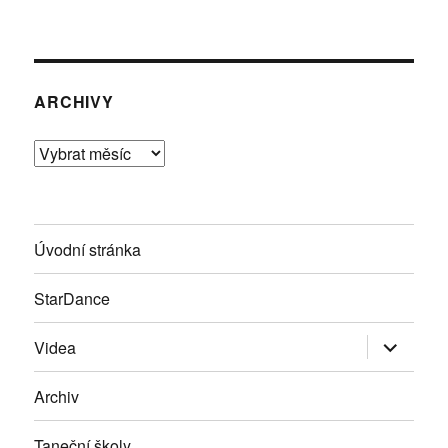
ARCHIVY
Archivy
Úvodní stránka
StarDance
Zobrazit
Videa
podřazen
položky
Archiv
Taneční školy