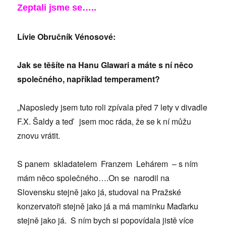
Zeptali jsme se…..
Lívie Obručník Vénosové:
Jak se těšíte na Hanu Glawari a máte s ní něco
společného, například temperament?
„Naposledy jsem tuto roli zpívala před 7 lety v divadle
F.X. Šaldy a teď jsem moc ráda, že se k ní můžu
znovu vrátit.
S panem skladatelem Franzem Lehárem – s ním
mám něco společného….On se narodil na
Slovensku stejně jako já, studoval na Pražské
konzervatoři stejně jako já a má maminku Maďarku
stejně jako já. S ním bych si popovídala jistě více