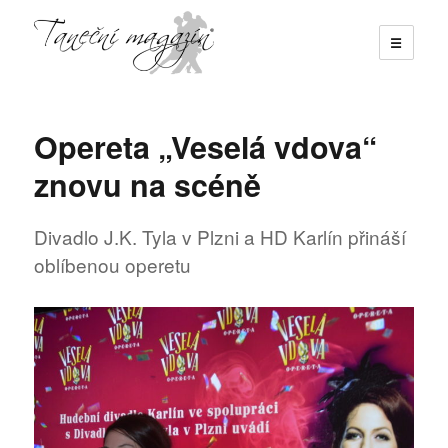
☰
Taneční magazín
Opereta „Veselá vdova“
znovu na scéně
Divadlo J.K. Tyla v Plzni a HD Karlín přináší
oblíbenou operetu