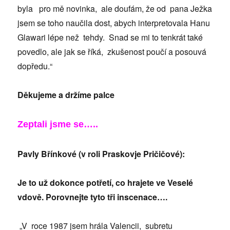
byla pro mě novinka, ale doufám, že od pana Ježka
jsem se toho naučila dost, abych interpretovala Hanu
Glawari lépe než tehdy. Snad se mi to tenkrát také
povedlo, ale jak se říká, zkušenost poučí a posouvá
dopředu.“
Děkujeme a držíme palce
Zeptali jsme se…..
Pavly Břínkové (v roli Praskovje Pričičové):
Je to už dokonce potřetí, co hrajete ve Veselé
vdově. Porovnejte tyto tři inscenace….
„V roce 1987 jsem hrála Valencii, subretu