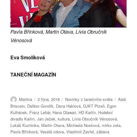
Pavla Břínková, Martin Otava, Lívia Obručník
Vénosová
Eva Smolíková
TANEČNÍ MAGAZÍN
Autor:
Publikováno:
Rubriky:
Štítky:
Martina
2 října, 2018
Novinky z tanečního světa
Aleš
Briscein
,
Dalibor Gondík
,
Dana Haklová
,
DJKT Plzeň
,
Egon
Kulhánek
,
Franz Lehár
,
Hana Glawari
,
HD Karlín
,
Hudební
divadlo Karlín
,
Jan Ježek
,
kultura
,
Lívia Obručník Vénosová
,
Lukáš Kuchinka
,
Martin Otava
,
Michaela Nosková
,
mirko zeta
,
Pavla Břínková
,
Veselá vdova
,
Vlastimil Zavřel
,
zábava