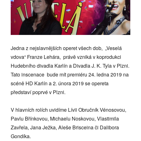
Jedna z nejslavnějších operet všech dob, „Veselá
vdova“ Franze Lehára, právě vzniká v koprodukci
Hudebního divadla Karlín a Divadla J. K. Tyla v Plzni.
Tato inscenace bude mít premiéru 24. ledna 2019 na
scéně HD Karlín a 2. února 2019 se opereta
představí poprvé v Plzni.
V hlavních rolích uvidíme Lívii Obručník Vénosovou,
Pavlu Břínkovou, Michaelu Noskovou, Vlastimila
Zavřela, Jana Ježka, Aleše Brisceina či Dalibora
Gondíka.