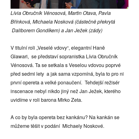
Lívia Obručník Vénosová, Martin Otava, Pavla
Břínková, Michaela Nosková (částečně překrytá
Daliborem Gondíkem) a Jan Ježek (zády)
V titulní roli „Veselé vdovy“, elegantní Haně
Glawari, se představí sopranistka Lívia Obručník
Vénosová. Ta se setkala s Veselou vdovou poprvé
před sedmi lety a jak sama vzpomíná, byla to pro ni
první opereta a velké ponaučení. Tehdejší režisér
inscenace nebyl nikdo jiný než Jan Ježek, kterého
uvidíme v roli barona Mirko Zeta.
A co by byla opereta bez kankánu? Na kankán se
můžeme těšit v podání Michaely Noskové.