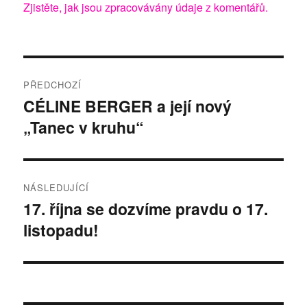
Zjistěte, jak jsou zpracovávány údaje z komentářů.
Navigace
PŘEDCHOZÍ
pro
CÉLINE BERGER a její nový
Předchozí
„Tanec v kruhu“
příspěvek:
příspěvek
NÁSLEDUJÍCÍ
17. října se dozvíme pravdu o 17.
Následující
listopadu!
příspěvek: