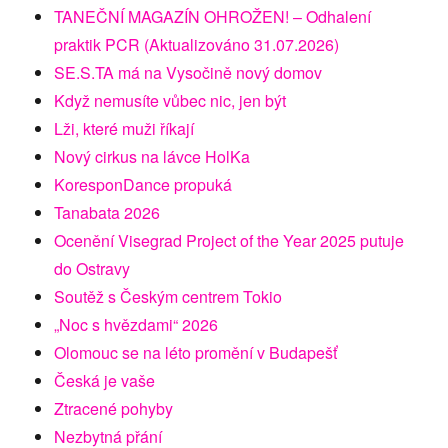
TANEČNÍ MAGAZÍN OHROŽEN! – Odhalení
praktik PCR (Aktualizováno 31.07.2026)
SE.S.TA má na Vysočině nový domov
Když nemusíte vůbec nic, jen být
Lži, které muži říkají
Nový cirkus na lávce HolKa
KoresponDance propuká
Tanabata 2026
Ocenění Visegrad Project of the Year 2025 putuje
do Ostravy
Soutěž s Českým centrem Tokio
„Noc s hvězdami“ 2026
Olomouc se na léto promění v Budapešť
Česká je vaše
Ztracené pohyby
Nezbytná přání