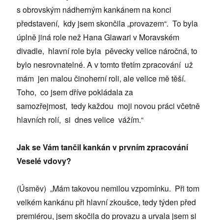
s obrovským nádherným kankánem na konci
představení, kdy jsem skončila „provazem“. To byla
úplně jiná role než Hana Glawari v Moravském
divadle, hlavní role byla pěvecky velice náročná, to
bylo nesrovnatelné. A v tomto třetím zpracování už
mám jen malou činoherní roli, ale velice mě těší.
Toho, co jsem dříve pokládala za
samozřejmost, tedy každou moji novou práci včetně
hlavních rolí, si dnes velice vážím.“
Jak se Vám tančil kankán v prvním zpracování
Veselé vdovy?
(Úsměv) „Mám takovou nemilou vzpomínku. Při tom
velkém kankánu při hlavní zkoušce, tedy týden před
premiérou, jsem skočila do provazu a urvala jsem si