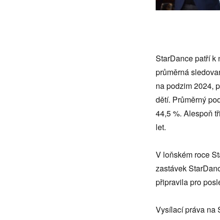
StarDance patří k 
průměrná sledovano
na podzim 2024, pot
dětí. Průměrný pod
44,5 %. Alespoň tř
let.
V loňském roce St
zastávek StarDanc
připravila pro pos
Vysílací práva na