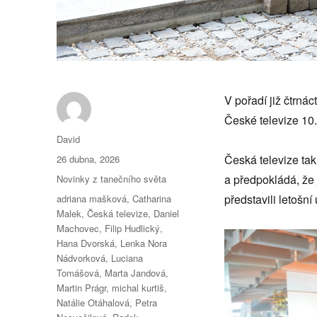
V pořadí již čtrná
České televize 10.
Autor:
David
Publikováno:
Česká televize tak
26 dubna, 2026
Rubriky:
a předpokládá, že 
Novinky z tanečního světa
Štítky:
představili letošní
adriana mašková
,
Catharina
Malek
,
Česká televize
,
Daniel
Machovec
,
Filip Hudlický
,
Hana Dvorská
,
Lenka Nora
Nádvorková
,
Luciana
Tomášová
,
Marta Jandová
,
Martin Prágr
,
michal kurtiš
,
Natálie Otáhalová
,
Petra