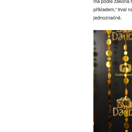
má podle zákona ta
příkladem,“ trval 
jednoznačně.