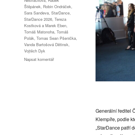
Nesvačilová
,
Radek
Štěpánek
,
Robin Ondráček
,
Sara Sandeva
,
StarDance
,
StarDance 2026
,
Tereza
Kostková a Marek Eben
,
Tomáš Matonoha
,
Tomáš
Polák
,
Tomas Sean Pšenička
,
Vanda Bartošová Dětinsk
,
Vojtěch Dyk
pro
Napsat komentář
text
s
názvem
StarDance
2026
propuká
Generální ředitel 
Klempíře, podle k
„StarDance patří d