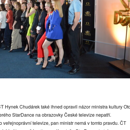
ČT Hynek Chudárek také ihned opravil názor ministra kultury Ot
terého StarDance na obrazovky České televize nepatří.
o veřejnoprávní televize, pan ministr nemá v tomto pravdu. ČT