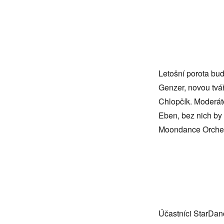
Letošní porota bud
Genzer, novou tvá
Chlopčík. Moderát
Eben, bez nich by 
Moondance Orches
Účastníci StarDa