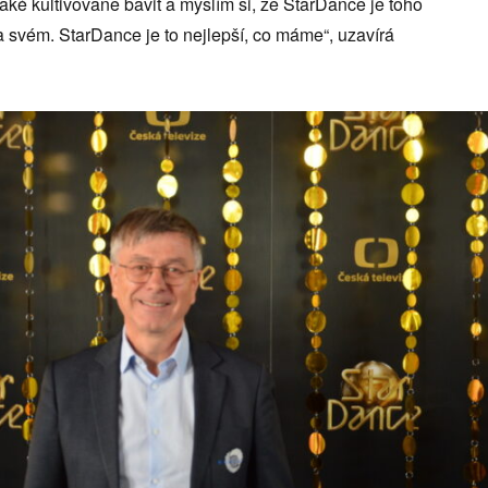
ké kultivovaně bavit a myslím si, že StarDance je toho
na svém. StarDance je to nejlepší, co máme“, uzavírá