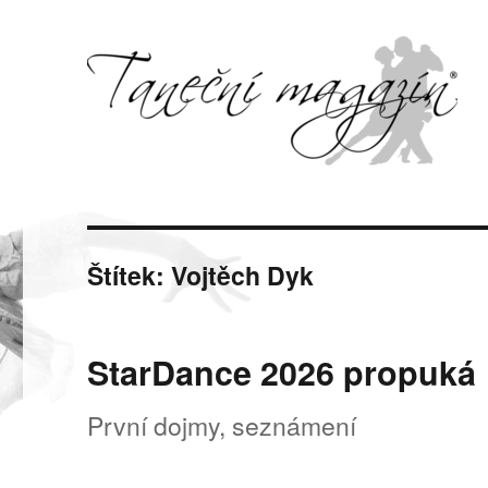
Svět tance, pohybu a hudby
Taneční magazín
Štítek:
Vojtěch Dyk
StarDance 2026 propuká
První dojmy, seznámení