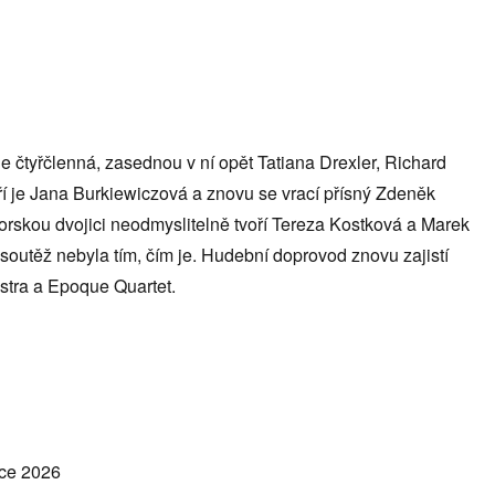
e čtyřčlenná, zasednou v ní opět Tatiana Drexler, Richard
ří je Jana Burkiewiczová a znovu se vrací přísný Zdeněk
orskou dvojici neodmyslitelně tvoří Tereza Kostková a Marek
soutěž nebyla tím, čím je. Hudební doprovod znovu zajistí
tra a Epoque Quartet.
nce 2026