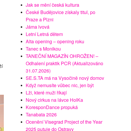
Jak se mění česká kultura
České Budějovice získaly titul, po
Praze a Plzni
Jáma lvová
Letní Letná dětem
Alta opening – opening roku
Tanec s Monikou
TANEČNÍ MAGAZÍN OHROŽEN! –
Odhalení praktik PCR (Aktualizováno
ží
31.07.2026)
SE.S.TA má na Vysočině nový domov
Když nemusíte vůbec nic, jen být
Lži, které muži říkají
Nový cirkus na lávce HolKa
KoresponDance propuká
Tanabata 2026
Ocenění Visegrad Project of the Year
2025 putuje do Ostravy