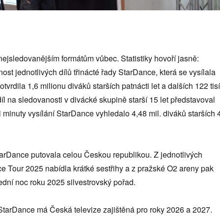
nejsledovanějším formátům vůbec. Statistiky hovoří jasně:
st jednotlivých dílů třinácté řady StarDance, která se vysílala
vrdila 1,6 milionu diváků starších patnácti let a dalších 122 tis
íl na sledovanosti v divácké skupině starší 15 let představoval
i minuty vysílání StarDance vyhledalo 4,48 mil. diváků starších 
arDance putovala celou Českou republikou. Z jednotlivých
e Tour 2025 nabídla krátké sestřihy a z pražské O2 areny pak
lední noc roku 2025 silvestrovský pořad.
 StarDance má Česká televize zajištěná pro roky 2026 a 2027.