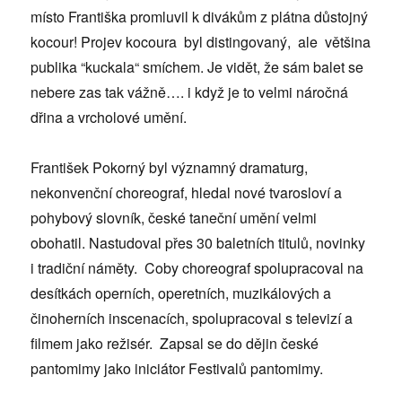
místo Františka promluvil k divákům z plátna důstojný
kocour! Projev kocoura byl distingovaný, ale většina
publika “kuckala“ smíchem. Je vidět, že sám balet se
nebere zas tak vážně…. i když je to velmi náročná
dřina a vrcholové umění.
František Pokorný byl významný dramaturg,
nekonvenční choreograf, hledal nové tvarosloví a
pohybový slovník, české taneční umění velmi
obohatil. Nastudoval přes 30 baletních titulů, novinky
i tradiční náměty. Coby choreograf spolupracoval na
desítkách operních, operetních, muzikálových a
činoherních inscenacích, spolupracoval s televizí a
filmem jako režisér. Zapsal se do dějin české
pantomimy jako iniciátor Festivalů pantomimy.