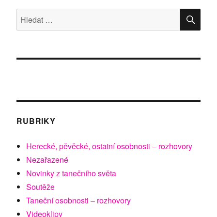
Gala
Domu
HLE
Hledat:
tanečního
umění
RUBRIKY
Herecké, pěvěcké, ostatní osobnosti – rozhovory
Nezařazené
Novinky z tanečního světa
Soutěže
Taneční osobnosti – rozhovory
Videoklipy