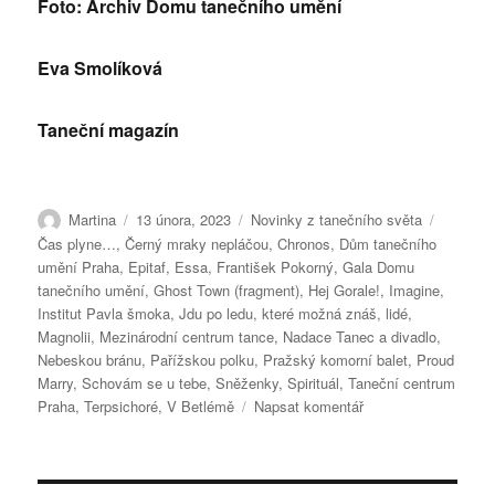
Foto: Archiv Domu tanečního umění
Eva Smolíková
Taneční magazín
Autor:
Publikováno:
Rubriky:
Štítky:
Martina
13 února, 2023
Novinky z tanečního světa
Čas plyne…
,
Černý mraky nepláčou
,
Chronos
,
Dům tanečního
umění Praha
,
Epitaf
,
Essa
,
František Pokorný
,
Gala Domu
tanečního umění
,
Ghost Town (fragment)
,
Hej Gorale!
,
Imagine
,
Institut Pavla šmoka
,
Jdu po ledu
,
které možná znáš
,
lidé
,
Magnolii
,
Mezinárodní centrum tance
,
Nadace Tanec a divadlo
,
Nebeskou bránu
,
Pařížskou polku
,
Pražský komorní balet
,
Proud
Marry
,
Schovám se u tebe
,
Sněženky
,
Spirituál
,
Taneční centrum
pro
Praha
,
Terpsichoré
,
V Betlémě
Napsat komentář
text
s
názvem