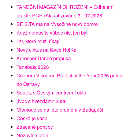
TANEČNÍ MAGAZÍN OHROŽEN! – Odhalení
praktik PCR (Aktualizováno 31.07.2026)
SE.S.TA má na Vysočině nový domov
Když nemusíte vůbec nic, jen být
Lži, které muži říkají
Nový cirkus na lávce HolKa
KoresponDance propuká
Tanabata 2026
Ocenění Visegrad Project of the Year 2025 putuje
do Ostravy
Soutěž s Českým centrem Tokio
„Noc s hvězdami“ 2026
Olomouc se na léto promění v Budapešť
Česká je vaše
Ztracené pohyby
Nezbytná přání