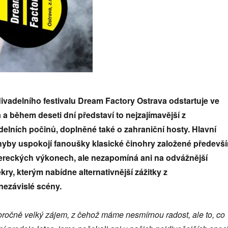
divadelního festivalu Dream Factory Ostrava odstartuje ve
a a během deseti dní představí to nejzajímavější z
delních počinů, doplněn
é
tak
é
o zahraniční hosty. Hlavní
by uspokojí fanoušky klasické činohry založen
é
předevš
herecký
ch v
ýkonech, ale nezapomíná ani na odvážnější
kry, kterým nabídne alternativnější zážitky z
nezávisl
é
sc
é
ny.
oro
čně velký zájem, z čehož máme nesmírnou radost, ale to, co