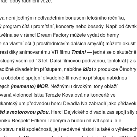
rací doby radniční věže.
ava není jediným nedivadelním bonusem letošního ročníku,
program čítá i promítání, koncerty nebo besedy. Např. od čtvrt
 května se v rámci Dream Factory můžete vydat do herny
kde na vlastní oči (i prostřednictvím dalších smyslů) můžete okusit
presí díky animovanému VR filmu
Tmání
— jedná se o skutečně
ístupný všem od 13 let. Další filmovou podívanou, tentokrát již s
tradičně divadelním přístupem, nabídne
Idiot
z produkce Činohry
 a obdobné spojení divadelně-filmového přístupu nabídnou i
jejich
(memento) MOR
. Něžnými i divokými tóny oblaží
vaná violoncellistka Terezie Kovalová na koncertě ve
ikantský um předvedou herci Divadla Na zábradlí jako přídavek
d s motorovou pilou.
Herci Dejvického divadla zas spojí síly 
eníku Respekt Erikem Taberym a budou mluvit spolu, ale
 stavu naší společnosti, její nedávné historii a také o výhledec