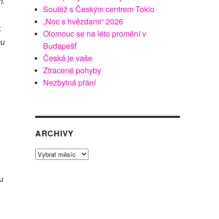
h.
Soutěž s Českým centrem Tokio
„Noc s hvězdami“ 2026
:
Olomouc se na léto promění v
mu
Budapešť
Česká je vaše
Ztracené pohyby
Nezbytná přání
ARCHIVY
Archivy
u