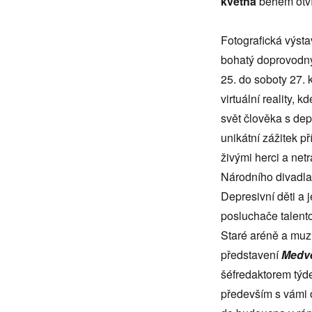
kvě
tna
během otví
Fotografická výst
bohatý doprovodný 
25. do soboty 27.
virtuální reality, 
svět člověka s de
unikátní zážitek př
živými herci a ne
Národního divadla
Depresivní děti a 
posluchače talento
Staré aréně a muz
představení
Medvě
šéfredaktorem týd
především s vámi o