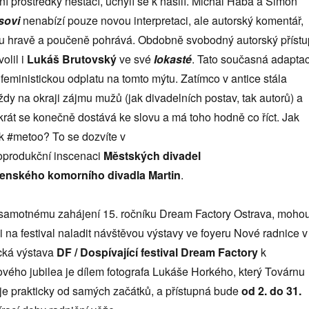
ní prostředky nestačí, uchýlí se k násilí. Michal Hába a Šimon
sovi
nenabízí pouze novou interpretaci, ale autorský komentář,
hou hravě a poučeně pohrává. Obdobně svobodný autorský přístu
olil i
Lukáš Brutovský
ve své
Iokast
é
. Tato současná adapta
 feministickou odplatu na tomto mýtu. Zatímco v antice stála
ždy na okraji zájmu mužů (jak divadelních postav, tak autorů) a
okrát se konečně dostává ke slovu a má toho hodně co říct. Jak
k #metoo? To se dozvíte v
oprodukční inscenaci
Městských divadel
vensk
é
ho komorního divadla Martin
.
 samotnému zahájení 15. ročníku Dream Factory Ostrava, moho
i na festival naladit návštěvou výstavy ve foyeru Nové radnice v
ická výstava
DF / Dospívající
festival Dream Factory
k
valového jubilea je dílem fotografa Lukáše Horkého, který Továrnu
e prakticky od samých začátků, a přístupná bude
od 2. do 31.