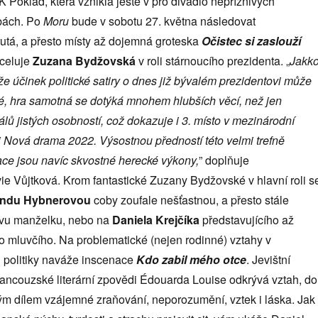
 Poklad, která vznikla ještě v pro divadlo nepříznivých
bách. Po
Moru
bude v sobotu 27. května následovat
tá, a přesto místy až dojemná groteska
Očistec si zaslouží
xceluje
Zuzana Bydžovská
v roli stárnoucího prezidenta. „
Jakko
že účinek politick
é
satiry o dnes již býval
é
m prezidentovi může
é
, hra samotná se dotýká mnohem hlubší
ch v
ěcí, než jen
álů jistých osobností
, co
ž dokazuje i 3. místo v mezinárodní
i Nová drama 2022. Výsostnou předností t
é
to velmi trefně
ace jsou navíc skvostn
é
hereck
é
výkony,
” doplňuje
ie Vůjtková. Krom fantastické Zuzany Bydžovské v hlavní roli s
ndu Hybnerovou
coby zoufale nešťastnou, a přesto stále
tovu manželku, nebo na
Daniela Krejčíka
představujícího až
mluvčího. Na problematické (nejen rodinné) vztahy v
h politiky naváže inscenace
Kdo zabil m
é
ho otce
. Jevištní
rancouzské literární zpovědi Édouarda Louise odkrývá vztah, do
ným dílem vzájemné zraňování, neporozumění, vztek i láska. Jak