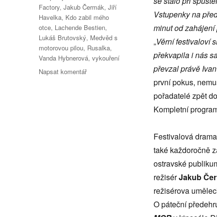
se stalo při spušt
Factory
,
Jakub Čermák
,
Jiří
Vstupenky na před
Havelka
,
Kdo zabil mého
minut od zahájení
otce
,
Lachende Bestien
,
Lukáš Brutovský
,
Medvěd s
„
Věrní festivaloví 
motorovou pilou
,
Rusalka
,
překvapila i nás 
Vanda Hybnerová
,
vykouření
převzal právě Ivan
pro
Napsat komentář
text
první pokus, nemus
s
pořadatelé zpět d
názvem
Kompletní program
Ostravská
divadelní
Továrna
Festivalová dramat
na
také každoročně z
sny
rozjíždí
ostravské publiku
druhou
režisér
Jakub Če
vlnu
režisérova uměle
prodeje
vstupenek
O páteční předehr