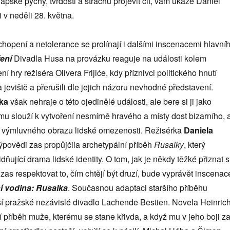
apské pýchy, tvrdosti a strachu projevit cit, vám ukáže Daniel
i v neděli 28. května.
opení a netolerance se prolínají i dalšími inscenacemi hlavní
ení
Divadla Husa na provázku reaguje na události kolem
 hry režiséra Olivera Frljiće, kdy příznivci politického hnutí
na jeviště a přerušili dle jejich názoru nevhodné představení.
lka
však nehraje o této ojedinělé události, ale bere si ji jako
mu slouží k vytvoření nesmírně hravého a místy dost bizarního, 
 výmluvného obrazu lidské omezenosti. Režisérka
Daniela
ýpovědi zas propůjčila archetypální příběh
Rusalky
, který
idňující drama lidské identity. O tom, jak je někdy těžké přiznat s
zas respektovat to, čím chtějí být druzí, bude vyprávět inscenac
í vodina: Rusalka
. Současnou adaptaci staršího příběhu
lší pražské nezávislé divadlo Lachende Bestien. Novela Heinric
í příběh muže, kterému se stane křivda, a když mu v jeho boji z