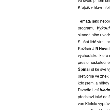
ve světě plném chl
Krejčík v hlavní rol
Témata jako nepoch
programu.
Vykouř
skandálního uvedení
Slušní lidé vtrhli 
Režisér
Jiří Have
východisko, které 
přesto neskutečně
Špinar
si ke své v
přetvořila ve znekl
kdo jsem, a někdy 
Divadla Letí
hladn
představí také da
von Kleista vypráv