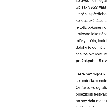
spravedlnost legál
Spišák v
Kohlhaa
který si s předlo
ke klasické látce zv
je totiž pokusem o
královna Iokasté v
mlčky trpěla, tent
daleko je od mýtu 
československé k
pražských
a
Slo
Ještě než dojde k
se nedočkaví snílc
Ostravě. Fotograf
příležitosti festi
na sny dokumentuj