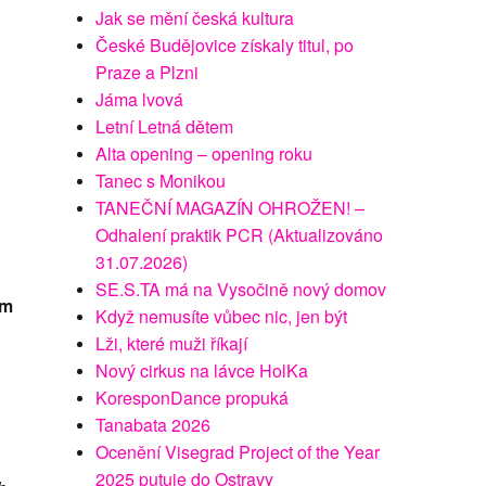
Jak se mění česká kultura
České Budějovice získaly titul, po
Praze a Plzni
Jáma lvová
Letní Letná dětem
Alta opening – opening roku
Tanec s Monikou
TANEČNÍ MAGAZÍN OHROŽEN! –
Odhalení praktik PCR (Aktualizováno
31.07.2026)
SE.S.TA má na Vysočině nový domov
ím
Když nemusíte vůbec nic, jen být
Lži, které muži říkají
Nový cirkus na lávce HolKa
KoresponDance propuká
Tanabata 2026
Ocenění Visegrad Project of the Year
2025 putuje do Ostravy