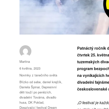
Patná
ct
ý ročník 
čtvrtek 25. květn
Autor:
tuzemských diva
Martina
Publikováno:
program bezpochy
6 května, 2023
Rubriky:
na vynikajících 
Novinky z tanečního světa
Štítky:
divadelní fajnšme
Blízko od sebe
,
daniel krejčík
,
Daniela Špinar
,
Depresivní
československ
é
děti touží po penězích
,
divadelní Továrna
,
divadlo
„
O festival je kaž
d
husa
,
DK Poklad
,
Dospívající festival Dream