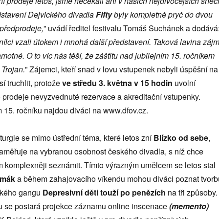
ění prodeje letos, jsme nečekali ani v našich nejdivočejších snec
stavení Dejvick
é
ho divadla
Fifty
byly kompletně pryč do dvou
 předprodeje,
” uvádí ředitel festivalu Tomáš Suchánek a dodává
snílci vzali útokem i mnohá
dal
ší představení. Taková lavina záj
samotn
é
. O to víc ná
s t
ěší, že záštitu nad jubilejním 15. ročníkem
 Trojan.
” Zájemci, kteří snad v lovu vstupenek nebyli úspěšní na
í truchlit, protože
ve středu 3. května v 15 hodin
uvolní
o prodeje nevyzvednuté rezervace a akreditační vstupenky.
 15. ročníku najdou diváci na www.dfov.cz.
urgie se mimo ústřední téma, které letos zní
Blízko od sebe
,
aměřuje na vybranou osobnost českého divadla, s níž chce
m komplexněji seznámit. Tímto výrazným umělcem se letos stal
rmák
a během zahajovacího víkendu mohou diváci poznat tvorb
ckého gangu
Depresivní dě
ti tou
ží
po pen
ězích
na tři způsoby.
u se postará projekce záznamu online inscenace
(memento)