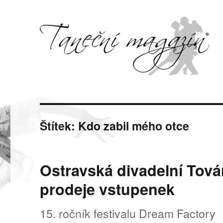
Svět tance, pohybu a hudby
Taneční magazín
Štítek:
Kdo zabil mého otce
Ostravská divadelní Tová
prodeje vstupenek
15. ročník festivalu Dream Factory