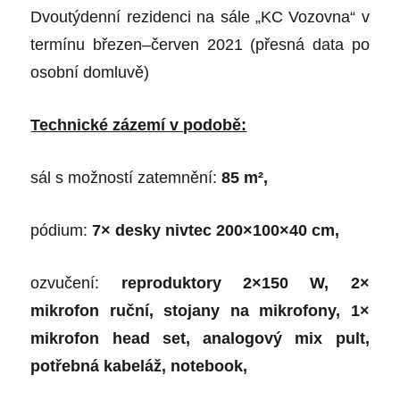
Dvoutýdenní rezidenci na sále „KC Vozovna“ v
termínu březen–červen 2021 (přesná data po
osobní domluvě)
Technické zázemí v podobě:
sál s možností zatemnění:
85 m
²,
pódium:
7× desky nivtec 200×100×40 cm,
ozvučení:
reproduktory 2×150 W, 2×
mikrofon ruční, stojany na mikrofony, 1×
mikrofon head set, analogový mix pult,
potřebná kabeláž, notebook,