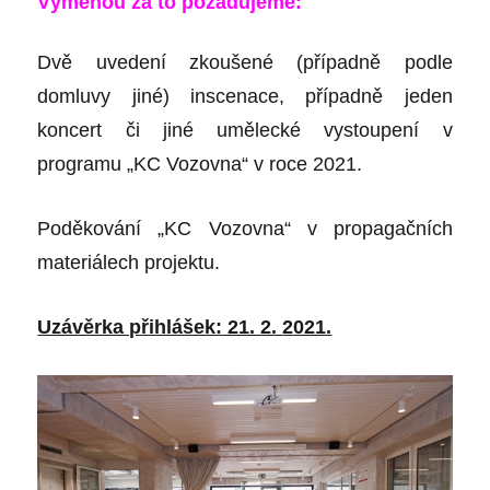
Výměnou za to požadujeme:
Dvě uvedení zkoušené (případně podle
domluvy jiné) inscenace, případně jeden
koncert či jiné umělecké vystoupení v
programu „KC Vozovna“ v roce 2021.
Poděkování „KC Vozovna“ v propagačních
materiálech projektu.
Uzávěrka přihlášek:
21. 2.
2
021.