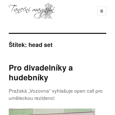
☰
Taneční magazín
Štítek:
head set
Pro divadelníky a
hudebníky
Pražská „Vozovna“ vyhlašuje open call pro
uměleckou rezidenci