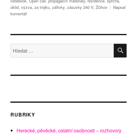
notebook
,
Open call
,
propagační materiály
,
rezidence
,
sprcha
,
úklid
,
výzva
,
za trojku
,
zářivky
,
zásuvky 240 V
,
Žižkov
Napsat
pro
komentář
text
s
názvem
Pro
divadelníky
HLE
Hledat:
a
hudebníky
RUBRIKY
Herecké, pěvěcké, ostatní osobnosti – rozhovory