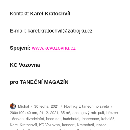
Kontakt:
Karel Kratochvíl
E-mail:
karel.kratochvil@zatrojku.cz
Spojení:
www.kcvozovna.cz
KC Vozovna
pro
TANEČNÍ MAGAZÍN
Autor:
Publikováno:
Rubriky:
Štítky:
Michal
30 ledna, 2021
Novinky z tanečního světa
200×100×40 cm
,
21. 2. 2021
,
85 m²
,
analogový mix pult
,
březen
- červen
,
divadelníci
,
head set
,
hudebníci
,
Inscenace
,
kabeláž
,
Karel Kratochvíl
,
KC Vozovna
,
koncert
,
Kratochvíl
,
nivtec
,