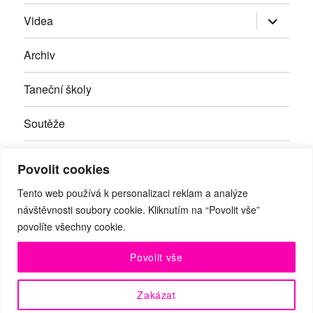
Zobrazit
Videa
podřazen
položky
Archiv
Taneční školy
Soutěže
Inzerce
Povolit cookies
Kontakty
Tento web používá k personalizaci reklam a analýze
návštěvnosti soubory cookie. Kliknutím na “Povolit vše”
povolíte všechny cookie.
Facebook
RSS
Youtube
Povolit vše
© Taneční magazín, z.s. | Branická 69/66, Braník, 147 00 Praha
Zakázat
4 | IČO: 27059821