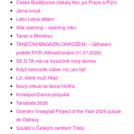
České Budějovice získaly titul, po Praze a Plzni
Jáma lvová
Letní Letná dětem
Alta opening – opening roku
Tanec s Monikou
TANEČNÍ MAGAZÍN OHROŽEN! – Odhalení
praktik PCR (Aktualizováno 31.07.2026)
SE.S.TA má na Vysočině nový domov
Když nemusíte vůbec nic, jen být
Lži, které muži říkají
Nový cirkus na lávce HolKa
KoresponDance propuká
Tanabata 2026
Ocenění Visegrad Project of the Year 2025 putuje
do Ostravy
Soutěž s Českým centrem Tokio