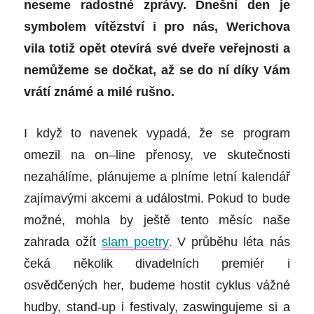
neseme radostné zprávy. Dnešní den je
symbolem vítězství i pro nás, Werichova
vila totiž opět otevírá své dveře veřejnosti a
nemůžeme se dočkat, až se do ní díky Vám
vrátí známé a milé rušno.
I když to navenek vypadá, že se program
omezil na on
–
line přenosy, ve skutečnosti
nezahálíme, plánujeme a plníme letní kalendář
zajímavými akcemi a událostmi. Pokud to bude
možné, mohla by ještě tento měsíc naše
zahrada ožít
slam poetry
.
V
průběhu léta nás
čeká několik divadelních premiér i
osvědčených her, budeme hostit cyklus vážné
hudby, stand-up i festivaly, zaswingujeme si a