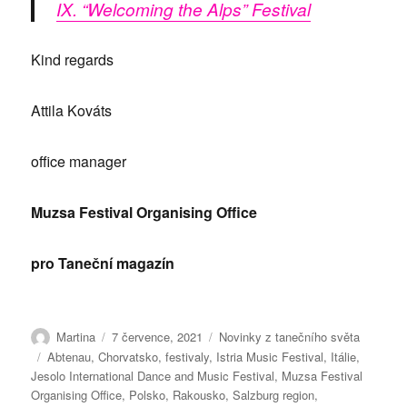
IX. “Welcoming the Alps” Festival
Kind regards
Attila Kováts
office manager
Muzsa Festival Organising Office
pro Taneční magazín
Autor:
Publikováno:
Rubriky:
Martina
7 července, 2021
Novinky z tanečního světa
Štítky:
Abtenau
,
Chorvatsko
,
festivaly
,
Istria Music Festival
,
Itálie
,
Jesolo International Dance and Music Festival
,
Muzsa Festival
Organising Office
,
Polsko
,
Rakousko
,
Salzburg region
,