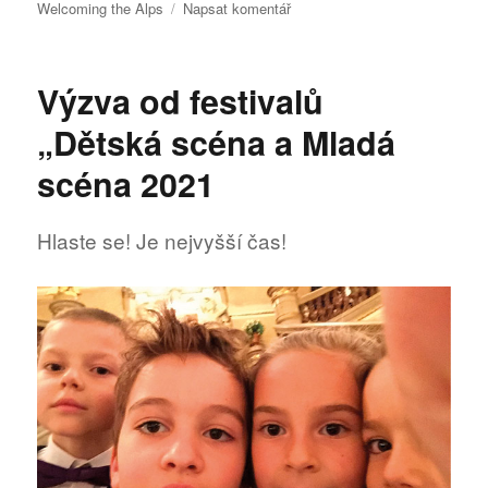
pro
Welcoming the Alps
Napsat komentář
text
s
názvem
Výzva od festivalů
Festivaly
„Dětská scéna a Mladá
scéna 2021
Hlaste se! Je nejvyšší čas!