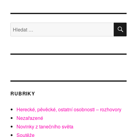
příspěvků
Í
STRÁ
NKA
HLE
Hledat:
RUBRIKY
Herecké, pěvěcké, ostatní osobnosti – rozhovory
Nezařazené
Novinky z tanečního světa
Soutěže