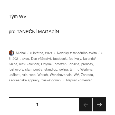
Tým WV
pro
TANEČNÍ MAGAZÍN
Autor:
Publikováno:
Rubriky:
Štítky:
Michal
8 května, 2021
Novinky z tanečního světa
8.
5. 2021
,
akce
,
Den vítězství
,
facebook
,
festivaly
,
kalendář
,
Kniha
,
letní kalendář
,
Obývák
,
omezení
,
on-line
,
přenosy
,
rozhovory
,
slam poetry
,
stand-up
,
swing
,
tým
,
u Wericha
,
události
,
vila
,
web
,
Werich
,
Werichova vila
,
WV
,
Zahrada
,
pro
zaoceánské zpprávy
,
zaswingování
Napsat komentář
text
s
názvem
Stránkování
Werichova
STRÁNKA:
1
vila
DALŠ