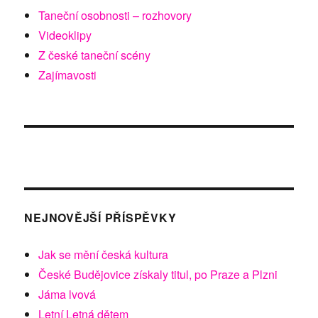
Taneční osobnosti – rozhovory
Videoklipy
Z české taneční scény
Zajímavosti
NEJNOVĚJŠÍ PŘÍSPĚVKY
Jak se mění česká kultura
České Budějovice získaly titul, po Praze a Plzni
Jáma lvová
Letní Letná dětem