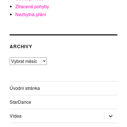
Ztracené pohyby
Nezbytná přání
ARCHIVY
Archivy
Úvodní stránka
StarDance
Zobrazit
Videa
podřazen
položky