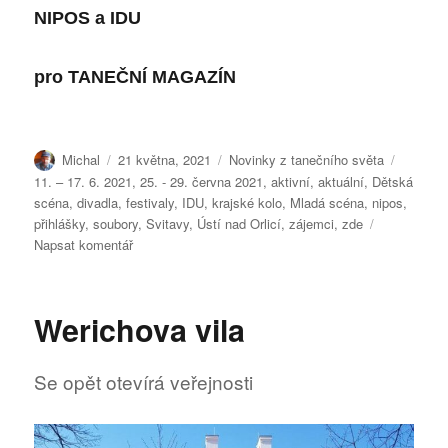
NIPOS
a IDU
pro
TANEČNÍ MAGAZÍN
Autor:
Publikováno:
Rubriky:
Štítky:
Michal
21 května, 2021
Novinky z tanečního světa
11. – 17. 6. 2021
,
25. - 29. června 2021
,
aktivní
,
aktuální
,
Dětská
scéna
,
divadla
,
festivaly
,
IDU
,
krajské kolo
,
Mladá scéna
,
nipos
,
přihlášky
,
soubory
,
Svitavy
,
Ústí nad Orlicí
,
zájemci
,
zde
pro
Napsat komentář
text
s
názvem
Werichova vila
Výzva
od
festivalů
Se opět otevírá veřejnosti
„Dětská
scéna
a