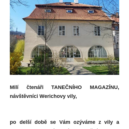
Mladá
scéna
2021
Milí
čtenáři TANEČNÍHO MAGAZÍNU,
návštěvníci
Werichovy vily
,
po delší době se Vám ozýváme z vily a