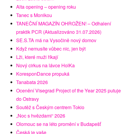
Alta opening – opening roku
Tanec s Monikou
TANEČNÍ MAGAZÍN OHROŽEN! – Odhalení
praktik PCR (Aktualizováno 31.07.2026)
SE.S.TA má na Vysočině nový domov
Když nemusíte vůbec nic, jen být
Lži, které muži říkají
Nový cirkus na lávce HolKa
KoresponDance propuká
Tanabata 2026
Ocenění Visegrad Project of the Year 2025 putuje
do Ostravy
Soutěž s Českým centrem Tokio
„Noc s hvězdami“ 2026
Olomouc se na léto promění v Budapešť
Česká je vaše