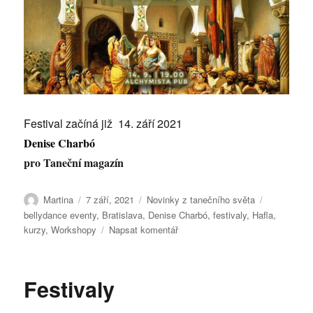
Festival začíná již 14. září 2021
Denise Charbó
pro Taneční magazín
Autor:
Publikováno:
Rubriky:
Štítky:
Martina
7 září, 2021
Novinky z tanečního světa
bellydance eventy
,
Bratislava
,
Denise Charbó
,
festivaly
,
Hafla
,
pro
kurzy
,
Workshopy
Napsat komentář
text
s
názvem
Festivaly
Hafla
v