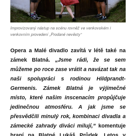
Improvizovaný nástup na scénu rovněž ve venkovském i
venkovním provedení „Prodané nevěsty“
Opera a Malé divadlo zavítá v létě také na
zámek Blatná. „
Jsme rádi, že se sem
můžeme po roce zase vrátit a navázat tak na
naši spolupráci s rodinou Hildprandt-
Germenis. Zámek Blatná je výjimečné
místo, které našim inscenacím propůjčuje
jedinečnou atmosféru. A jak jsme se
přesvědčili minulý rok, kombinaci divadla a
zámecké zahrady diváci milují,”
komentuje
hraní na Blatné Lukáš Průdek. Letos v