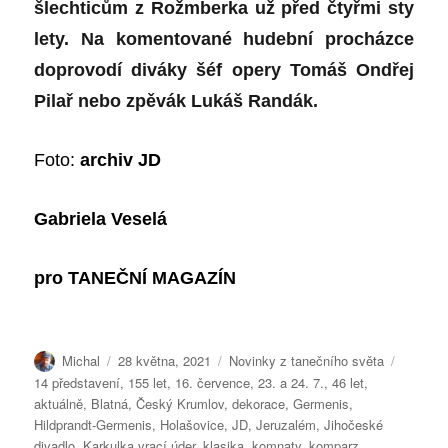
šlechticům z Rožmberka už před čtyřmi sty
lety. Na komentované hudební procházce
doprovodí diváky šéf opery Tomáš Ondřej
Pilař nebo zpěvák Lukáš Randák.
Foto:
archiv JD
Gabriela Veselá
pro
TANEČNÍ MAGAZÍN
Autor:
Publikováno:
Rubriky:
Štítky:
Michal
28 května, 2021
Novinky z tanečního světa
14 představení
,
155 let
,
16. července
,
23. a 24. 7.
,
46 let
,
aktuálně
,
Blatná
,
Český Krumlov
,
dekorace
,
Germenis
,
Hildprandt-Germenis
,
Holašovice
,
JD
,
Jeruzalém
,
Jihočeské
divadlo
,
Karkulka vrací úder
,
klasika
,
komnaty
,
komparz
,