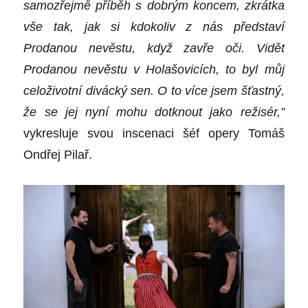
samozřejmě příběh s dobrým koncem, zkrátka
vše tak, jak si kdokoliv z nás představí
Prodanou nevěstu, když zavře oči. Vidět
Prodanou nevěstu v Holašovicích, to byl můj
celoživotní divácký sen. O to více jsem šťastný,
že se jej nyní mohu dotknout jako režisér,”
vykresluje svou inscenaci šéf opery Tomáš
Ondřej Pilař.