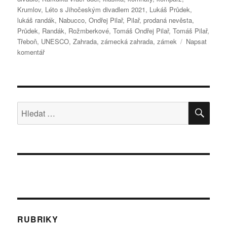
Krumlov
,
Léto s Jihočeským divadlem 2021
,
Lukáš Průdek
,
lukáš randák
,
Nabucco
,
Ondřej Pilař
,
Pilař
,
prodaná nevěsta
,
Průdek
,
Randák
,
Rožmberkové
,
Tomáš Ondřej Pilař
,
Tomáš Pilař
,
Třeboň
,
UNESCO
,
Zahrada
,
zámecká zahrada
,
zámek
Napsat
pro
komentář
text
s
názvem
Jihočeské
divadlo
HLE
Hledat:
bude
zas
kočovat
RUBRIKY