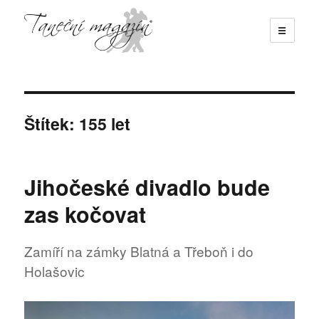
☰
Taneční magazín
Štítek:
155 let
Jihočeské divadlo bude
zas kočovat
Zamíří na zámky Blatná a Třeboň i do
Holašovic