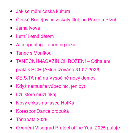
Jak se mění česká kultura
České Budějovice získaly titul, po Praze a Plzni
Jáma lvová
Letní Letná dětem
Alta opening – opening roku
Tanec s Monikou
TANEČNÍ MAGAZÍN OHROŽEN! – Odhalení
praktik PCR (Aktualizováno 31.07.2026)
SE.S.TA má na Vysočině nový domov
Když nemusíte vůbec nic, jen být
Lži, které muži říkají
Nový cirkus na lávce HolKa
KoresponDance propuká
Tanabata 2026
Ocenění Visegrad Project of the Year 2025 putuje