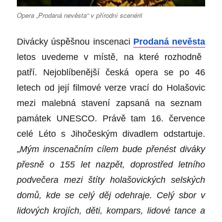
Opera „Prodaná nevěsta“ v přírodní scenérii
Divácky úspěšnou inscenaci
Prodaná nevěsta
letos uvedeme v místě, na které rozhodně
patří. Nejoblíbenější česká opera se po 46
letech od její filmové verze vrací
do Holašovic
mezi malebná stavení zapsaná na seznam
památek UNESCO. Právě tam
16. července
celé Léto s Jihočeským divadlem odstartuje.
„
Mým inscenačním cílem bude přenést diváky
přesně o 155 let nazpět, doprostřed letního
podvečera mezi štíty holašovických selských
domů, kde se celý děj odehraje. Celý sbor v
lidových krojích, děti, kompars, lidové tance a