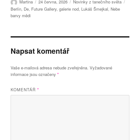
Autor:
Publikováno:
Rubriky:
Štítky:
Martina
24 června, 2026
Novinky z tanečního světa
Berlín
,
De
,
Future Gallery
,
galerie nod
,
Lukáš Šmejkal
,
Nebe
barvy mědi
Napsat komentář
Vaše e-mailová adresa nebude zveřejněna.
Vyžadované
informace jsou označeny
*
KOMENTÁŘ
*