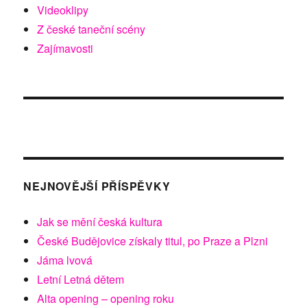
Videoklipy
Z české taneční scény
Zajímavosti
NEJNOVĚJŠÍ PŘÍSPĚVKY
Jak se mění česká kultura
České Budějovice získaly titul, po Praze a Plzni
Jáma lvová
Letní Letná dětem
Alta opening – opening roku