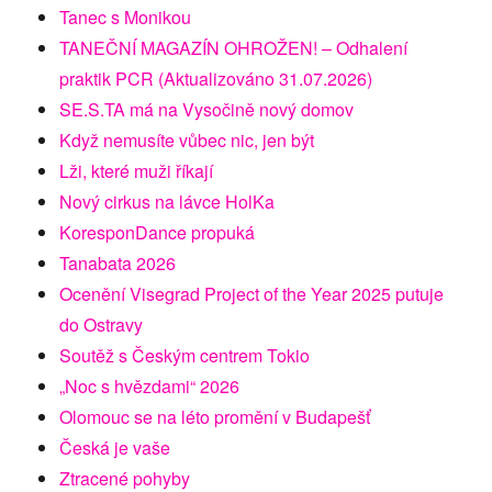
Tanec s Monikou
TANEČNÍ MAGAZÍN OHROŽEN! – Odhalení
praktik PCR (Aktualizováno 31.07.2026)
SE.S.TA má na Vysočině nový domov
Když nemusíte vůbec nic, jen být
Lži, které muži říkají
Nový cirkus na lávce HolKa
KoresponDance propuká
Tanabata 2026
Ocenění Visegrad Project of the Year 2025 putuje
do Ostravy
Soutěž s Českým centrem Tokio
„Noc s hvězdami“ 2026
Olomouc se na léto promění v Budapešť
Česká je vaše
Ztracené pohyby