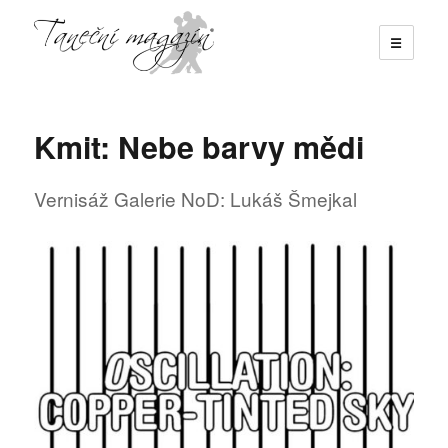
☰
Taneční magazín
Kmit: Nebe barvy mědi
Vernisáž Galerie NoD: Lukáš Šmejkal