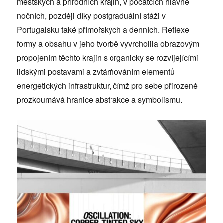
městských a přírodních krajin, v počátcích hlavně
nočních, později díky postgraduální stáži v
Portugalsku také přímořských a denních. Reflexe
formy a obsahu v jeho tvorbě vyvrcholila obrazovým
propojením těchto krajin s organicky se rozvíjejícími
lidskými postavami a zvtárňováním elementů
energetických infrastruktur, čímž pro sebe přirozeně
prozkoumává hranice abstrakce a symbolismu.