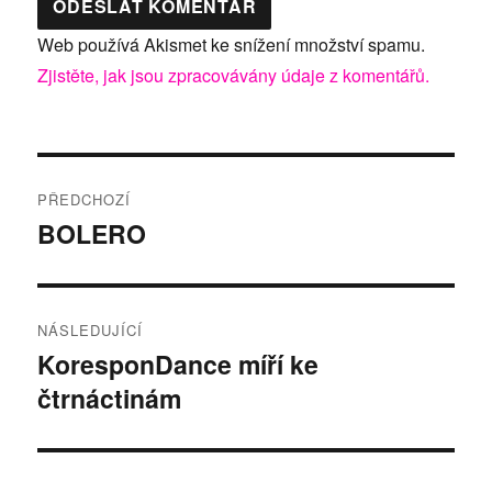
Web používá Akismet ke snížení množství spamu.
Zjistěte, jak jsou zpracovávány údaje z komentářů.
Navigace
PŘEDCHOZÍ
pro
BOLERO
Předchozí
příspěvek:
příspěvek
NÁSLEDUJÍCÍ
KoresponDance míří ke
Následující
čtrnáctinám
příspěvek: