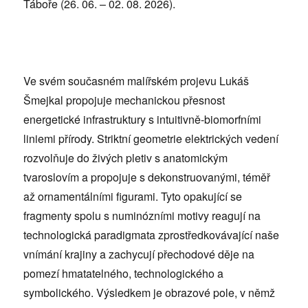
Táboře (26. 06. – 02. 08. 2026).
Ve svém současném malířském projevu Lukáš
Šmejkal propojuje mechanickou přesnost
energetické infrastruktury s intuitivně-biomorfními
liniemi přírody. Striktní geometrie elektrických vedení
rozvolňuje do živých pletiv s anatomickým
tvaroslovím a propojuje s dekonstruovanými, téměř
až ornamentálními figurami. Tyto opakující se
fragmenty spolu s numinózními motivy reagují na
technologická paradigmata zprostředkovávající naše
vnímání krajiny a zachycují přechodové děje na
pomezí hmatatelného, technologického a
symbolického. Výsledkem je obrazové pole, v němž