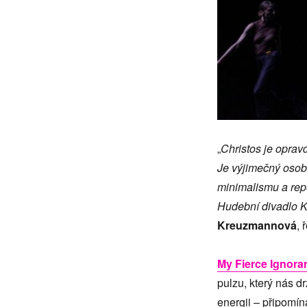
„
Christos je opravd
Je výjimečný osobi
minimalismu a repe
Hudební divadlo Ka
Kreuzmannová
, 
My Fierce Ignora
pulzu, který nás d
energii – připomín