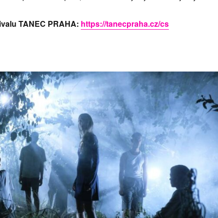
estivalu TANEC PRAHA:
https://tanecpraha.cz/cs