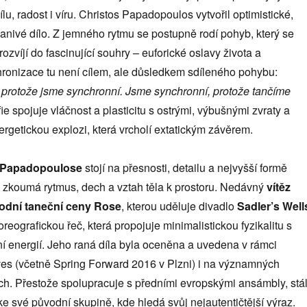
ílu, radost i víru. Christos Papadopoulos vytvořil optimistické,
anivé dílo. Z jemného rytmu se postupně rodí pohyb, který se
rozvíjí do fascinující souhry – euforické oslavy života a
hronizace tu není cílem, ale důsledkem sdíleného pohybu:
 protože jsme synchronní. Jsme synchronní, protože tančíme
e spojuje vláčnost a plasticitu s ostrými, výbušnými zvraty a
ergetickou explozi, která vrcholí extatickým závěrem.
 Papadopoulose
stojí na přesnosti, detailu a nejvyšší formě
ž zkoumá rytmus, dech a vztah těla k prostoru. Nedávný
vítěz
rodní taneční ceny Rose
, kterou uděluje divadlo
Sadler’s Well
oreografickou řeč, která propojuje minimalistickou fyzikalitu s
vní energií. Jeho raná díla byla oceněna a uvedena v rámci
es (včetně Spring Forward 2016 v Plzni) i na významných
h. Přestože spolupracuje s předními evropskými ansámbly, stá
ke své původní skupině, kde hledá svůj nejautentičtější výraz.