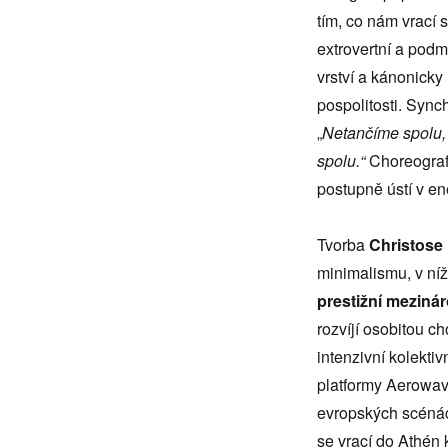
tím, co nám vrací s
extrovertní a podm
vrství a kánonicky 
pospolitosti. Sync
„
Netančíme spolu,
spolu.“
Choreografi
postupně ústí v en
Tvorba
Christose
minimalismu, v ní
prestižní meziná
rozvíjí osobitou ch
intenzivní kolekti
platformy Aerowav
evropských scénác
se vrací do Athén 