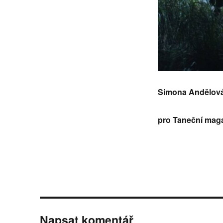
Simona Andělov
pro Taneční mag
Napsat komentář