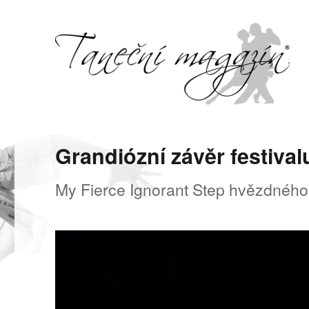
Svět tance, pohybu a hudby
Taneční magazín
Grandiózní závěr festiv
My Fierce Ignorant Step hvězdnéh