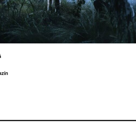
á
azín