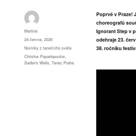
Poprvé v Praze! 
choreografů souč
Autor:
Ignorant Step v 
Martina
Publikováno:
odehraje 23. čer
24 června, 2026
Rubriky:
38. ročníku fes
Novinky z tanečního světa
Štítky:
Christos Papadopoulos
,
Sadler's Wells
,
Tanec Praha