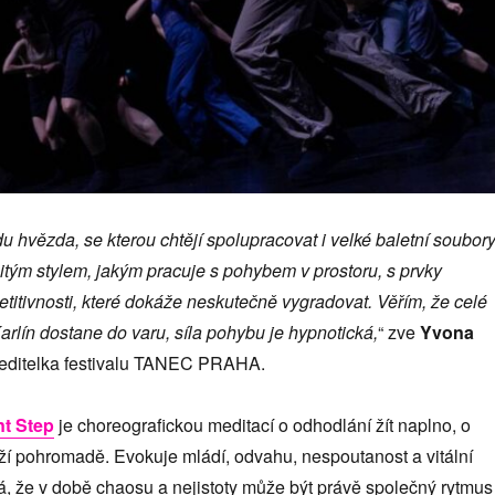
u hvězda, se kterou chtějí spolupracovat i velké baletní soubory
tým stylem, jakým pracuje s pohybem v prostoru, s prvky
titivnosti, které dokáže neskutečně vygradovat. Věřím, že celé
rlín dostane do varu, síla pohybu je hypnotická,
“ zve
Yvona
ředitelka festivalu TANEC PRAHA.
nt Step
je choreografickou meditací o odhodlání žít naplno, o
rží pohromadě. Evokuje mládí, odvahu, nespoutanost a vitální
á, že v době chaosu a nejistoty může být právě společný rytmus