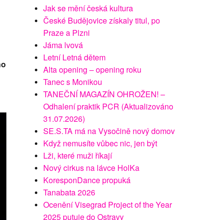
Jak se mění česká kultura
České Budějovice získaly titul, po
Praze a Plzni
Jáma lvová
Letní Letná dětem
ho
Alta opening – opening roku
Tanec s Monikou
TANEČNÍ MAGAZÍN OHROŽEN! –
Odhalení praktik PCR (Aktualizováno
31.07.2026)
SE.S.TA má na Vysočině nový domov
Když nemusíte vůbec nic, jen být
Lži, které muži říkají
Nový cirkus na lávce HolKa
KoresponDance propuká
Tanabata 2026
Ocenění Visegrad Project of the Year
2025 putuje do Ostravy