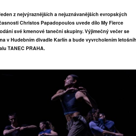
Jeden z nejvýraznějších a nejuznávanějších evropských
asnosti Christos Papadopoulos uvede dílo My Fierce
podání své kmenové taneční skupiny. Výjimečný večer se
vna v Hudebním divadle Karlín a bude vyvrcholením letošní
tivalu TANEC PRAHA.