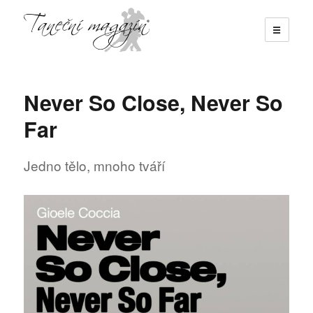
☰
Taneční magazín
Never So Close, Never So
Far
Jedno tělo, mnoho tváří