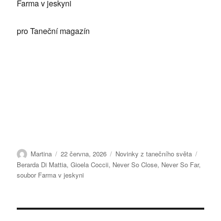
Farma v jeskyni
pro Taneční magazín
Autor:
Publikováno:
Rubriky:
Štítky:
Martina
22 června, 2026
Novinky z tanečního světa
Berarda Di Mattia
,
Gioela Coccii
,
Never So Close
,
Never So Far
,
soubor Farma v jeskyni