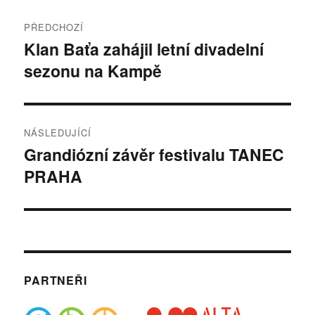
Navigace
PŘEDCHOZÍ
pro
Klan Baťa zahájil letní divadelní
Předchozí
sezonu na Kampě
příspěvek:
příspěvek
NÁSLEDUJÍCÍ
Grandiózní závěr festivalu TANEC
Následující
PRAHA
příspěvek:
PARTNEŘI