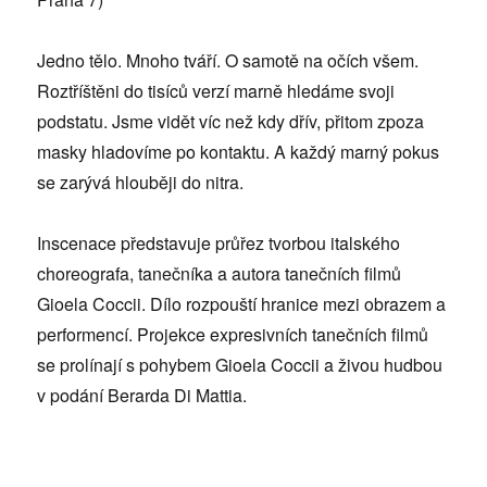
Jedno tělo. Mnoho tváří. O samotě na očích všem.
Roztříštěni do tisíců verzí marně hledáme svoji
podstatu. Jsme vidět víc než kdy dřív, přitom zpoza
masky hladovíme po kontaktu. A každý marný pokus
se zarývá hlouběji do nitra.
Inscenace představuje průřez tvorbou italského
choreografa, tanečníka a autora tanečních filmů
Gioela Coccii. Dílo rozpouští hranice mezi obrazem a
performencí. Projekce expresivních tanečních filmů
se prolínají s pohybem Gioela Coccii a živou hudbou
v podání Berarda Di Mattia.