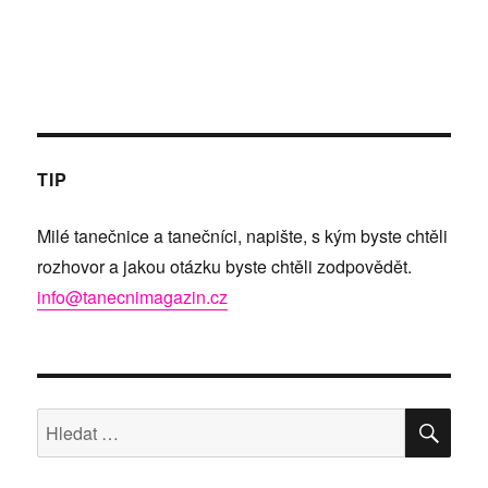
TIP
Milé tanečnice a tanečníci, napište, s kým byste chtěli
rozhovor a jakou otázku byste chtěli zodpovědět.
info@tanecnimagazin.cz
HLE
Hledat: