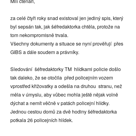
Milí čtenáři,
za celé čtyři roky snad existoval jen jediný spis, který
byl sepsán tak, jak šéfredaktorka chtěla, protože na
tom nekompromisně trvala.
Všechny dokumenty a situace se nyní prověřují přes
GIBS a dále soudem a právníky.
Sledování šéfredaktorky TM hlídkami policie došlo
tak daleko, že se otočila před policejním vozem
vprostřed křižovatky a odešla na druhou stranu, než
měla v úmyslu, aby vůbec mohla ještě nějak volně
dýchat a nemít věčně v patách policejní hlídky.
Jednou cestou domů za dvě hodiny šéfredaktorka
potkala 26 policejních hlídek.