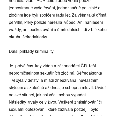
nechtěla vidět. PCR celou dobu vedla pouze
jednostranné vyšetřování, jednoznačně policisté a
zločinní lidé byli spolčeni řadu let. Za vším také dřímá
pervitin, který policie neřešila vůbec. Ani nahlášení
vraždy, ani poškozování a úmrtí dalších lidí z blízkého
okruhu šéfredaktorky.
Další příklady kriminality
Je právě čas, kdy vláda a zákonodárci ČR řeší
nepromlčitelnost sexuálních zločinů. Šéfredaktorka
TM byla v dětství a mládí zneužívána nevlastním
strýcem a skutečně až dnes je schopna mluvit. Uvádí
na své situaci, jak asi věci mohou vypadat.
Následky trvaly celý život. Veškeré znásilňování či
sexuální obtěžování, které zažívala později, bylo