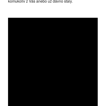
komukoliv z Vás anebo už dávno staly.