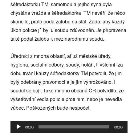
šéfredaktorku TM samotnou a jejího syna byla
chystána vražda a šéfredaktorka TM nevěří, že něco
skončilo, proto podá žalobu na stát. Žádá, aby každý
úkon policie jí byl u soudu zdůvodněn. Je připravena
také podat žalobu k mezinárodnímu soudu.
Úředníci z mnoha oblastí, ať už městské úřady,
hygiena, sociální odbory, soudy, notáři, ti všichni za
dobu trvání kauzy šéfredaktorky TM potvrdili, že jim
byly odebrány pravomoci a je jim vyhrožováno. I
soudci se bojí. Také mnoho občanů ČR potvrdilo, že
vyšetřování vedla policie proti nim, nebo je nevedla
vůbec. Poškozených bude nespočet.
Audio
00:00
00:00
přehrávač