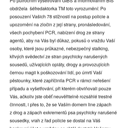
Po půlročním vyšetřování GIBS a informováním BIS
obdržela šéfredaktorka TM toto vyrozumění: Po
posouzení Vašich 78 stížností na postup policie a
upozornění na zločin z její strany, pronásledování,
všech pochybení PCR, nabízení drog ze strany
agentů, aby na Vás byl důkaz, pokusů o vraždu Vaší
osoby, které jsou průkazné, nebezpečný stalking,
křivých svědectví ze stran psychicky narušených
sousedů, užívajících opiáty, drogy a provozujících
černou magii k poškozování lidí, po úmrtí Vaší
pěstounky, které zapříčinila PCR v rámci neřešení
případu a vyšetřování, při kterém obviňovali pouze
Vás, ačkoliv jste oběť neuvěřitelně rozsáhlé trestné
činnosti, i přes to, že se Vaším domem line zápach
z drog a zápach exkrementů psa psychicky narušené
sousedky, vrah z řad policie se dostal na Váš