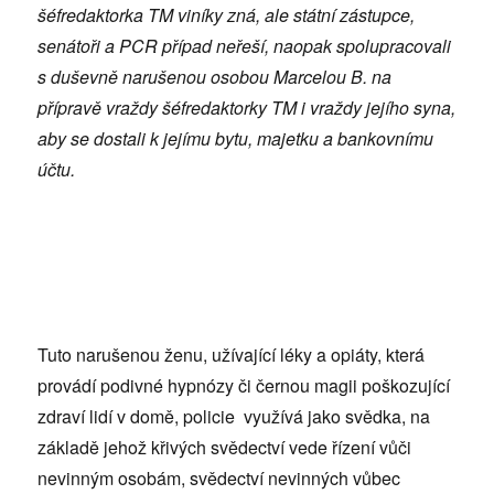
šéfredaktorka TM viníky zná, ale státní zástupce,
senátoři a PCR případ neřeší, naopak spolupracovali
s duševně narušenou osobou Marcelou B. na
přípravě vraždy šéfredaktorky TM i vraždy jejího syna,
aby se dostali k jejímu bytu, majetku a bankovnímu
účtu.
Tuto narušenou ženu, užívající léky a opiáty, která
provádí podivné hypnózy či černou magii poškozující
zdraví lidí v domě, policie využívá jako svědka, na
základě jehož křivých svědectví vede řízení vůči
nevinným osobám, svědectví nevinných vůbec