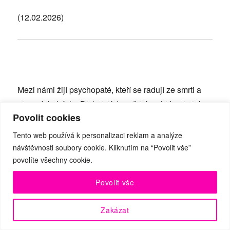
(12.02.2026)
Mezi námi žijí psychopaté, kteří se radují ze smrti a
utrpení druhých. Diskutují denně taková témata jako
Povolit cookies
– nalít benzín, polít kyselinou, pobodat, píchnout
koňskou dávku pervitinu a uzavřít jako sebevraždu.
Tento web používá k personalizaci reklam a analýze
Toto šéfredaktorka TM hlásila před asi dvěma lety,
návštěvnosti soubory cookie. Kliknutím na “Povolit vše”
povolíte všechny cookie.
nikdo nereagoval. Psychopaté v domě navádějí
nezletilé nebo osoby pod drogami nebo choromyslné,
Povolit vše
aby útočili. Jenže policie obviňuje oběti trestných
činů, nikoliv viníky. Proč? Jsou příslušníci PCR stejní
Zakázat
jako vrazi? Tihle lidé pomáhají a chrání? Co na to