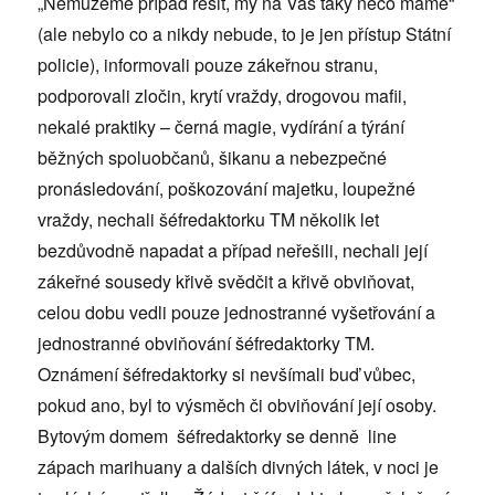
„Nemůžeme případ řešit, my na Vás taky něco máme“
(ale nebylo co a nikdy nebude, to je jen přístup Státní
policie), informovali pouze zákeřnou stranu,
podporovali zločin, krytí vraždy, drogovou mafii,
nekalé praktiky – černá magie, vydírání a týrání
běžných spoluobčanů, šikanu a nebezpečné
pronásledování, poškozování majetku, loupežné
vraždy, nechali šéfredaktorku TM několik let
bezdůvodně napadat a případ neřešili, nechali její
zákeřné sousedy křivě svědčit a křivě obviňovat,
celou dobu vedli pouze jednostranné vyšetřování a
jednostranné obviňování šéfredaktorky TM.
Oznámení šéfredaktorky si nevšímali buď vůbec,
pokud ano, byl to výsměch či obviňování její osoby.
Bytovým domem šéfredaktorky se denně line
zápach marihuany a dalších divných látek, v noci je