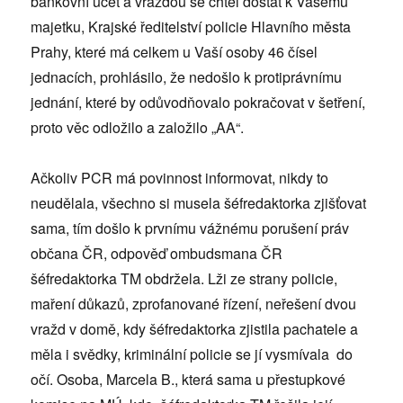
bankovní účet a vraždou se chtěl dostat k Vašemu
majetku, Krajské ředitelství policie Hlavního města
Prahy, které má celkem u Vaší osoby 46 čísel
jednacích, prohlásilo, že nedošlo k protiprávnímu
jednání, které by odůvodňovalo pokračovat v šetření,
proto věc odložilo a založilo „AA“.
Ačkoliv PCR má povinnost informovat, nikdy to
neudělala, všechno si musela šéfredaktorka zjišťovat
sama, tím došlo k prvnímu vážnému porušení práv
občana ČR, odpověď ombudsmana ČR
šéfredaktorka TM obdržela. Lži ze strany policie,
maření důkazů, zprofanované řízení, neřešení dvou
vražd v domě, kdy šéfredaktorka zjistila pachatele a
měla i svědky, kriminální policie se jí vysmívala do
očí. Osoba, Marcela B., která sama u přestupkové