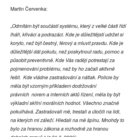
Martin Červenka:
„Odmítám být součástí systému, který z velké části řídí
lháři, křiváci a podrazáci. Kde je důležitějstí udržet si
koryto, než být čestný, férový a mluvit pravdu. Kde je
důležitější dát pokutu, než poskytnout radu, pomoc a
působit preventivně. Kde Vás raději potrestají za
pojmenování problému, než by ho začali aktivně
řešit. Kde vládne zastrašování a nátlak. Policie by
měla být vzorným příkladem dodržování
právních norem a interních aktů řízení, měla by být
výkladní skříní morálních hodnot. Všechno značně
pokulhává. Zastrašovali mě, trestali a útočili na lidi,
na kterých mi záleží. Hledali na mě špínu. Mnohdy to
bylo za hranou zákona a rozhodně za hranou