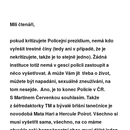
Milí čtenáři,
pokud kritizujete Policejní prezidium, nemá kdo
vyřešit trestné činy (tedy ani v případě, že je
nekritizujete, takže je to stejně jedno). Žádná
instituce totiž nemá v gesci policii zastoupit a
něco vyšetřovat. A může Vám jít třeba o život,
můžete být napadáni, sexuálně zneužíváni, na
tom nesejde. Ano, je to konec Policie v ČR.
S Martinem Červenkou souhlasím. Takže
z šéfredaktorky TM a bývalé břišní tanečnice je
novodobá Mata Hari a Hercule Poirot. Všechno si
musí vyšetřit sama, všechno, na co máme
obvykle celý bezpečnostní sbor, musí dělat jeden