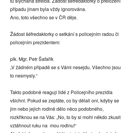
tu slýchána střelba. Žádost šéfredaktorky o přeložení
případu jinam byla vždy ignorována.
Ano, toto všechno se v ČR děje.
Žádost šéfredaktorky o setkání s policejním radou či
policejním prezidentem:
plk. Mgr. Petr Šafařík
„V žádném případě se s Vámi nesejdu. Všechno jsou
to nesmysly.“
Takto podobně reagují lidé z Policejního prezidia
všichni. Pokud se zeptáte, co by dělali oni, kdyby se
jim nebo jejich rodině dělo něco podobného,
rozkřiknou se na Vás: „No, to by si mohl někdo zkusit
vztáhnout ruku na mou rodinu!“