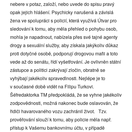
nebere v potaz, založí, nebo uvede do spisu pravý
opak jejich hlášení. Psychicky narušená a závislá
žena ve spolupráci s policií, která využívá Útvar pro
sledování k tomu, aby měla přehled o pohybu osob,
mohla je napadnout, nabízela přes své tajné agenty
drogy a sexuální služby, aby získala jakýkoliv důkaz
proti dotyčné osobě, podporují drogovou mafii a toto
vede až do senátu, řídí vyšetřování. Je ovlivněn státní
zástupce a politici zakrývají zločin, obratně se
vyhýbají jakékoliv spravedlnosti. Nejlépe je to
v současné době vidět na Filipu Turkovi.
Šéfredaktorka TM předpokládá, že se vyhne jakékoliv
zodpovědnosti, možná nakonec bude oslavován, že
řidiči havarovaného vozu zachránil život. Tzv.
prověřování slouží k tomu, aby policie měla např.
přístup k Vašemu bankovnímu účtu, v případě