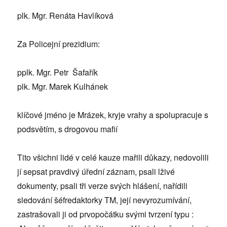
plk. Mgr. Renáta Havlíková
Za Policejní prezidium:
pplk. Mgr. Petr Šafařík
plk. Mgr. Marek Kulhánek
klíčové jméno je Mrázek, kryje vrahy a spolupracuje s
podsvětím, s drogovou mafií
Tito všichni lidé v celé kauze mařili důkazy, nedovolili
jí sepsat pravdivý úřední záznam, psali lživé
dokumenty, psali tři verze svých hlášení, nařídili
sledování šéfredaktorky TM, její nevyrozumívání,
zastrašovali ji od prvopočátku svými tvrzení typu :