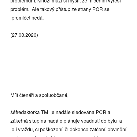
problémům. Mnozí muži si myslí, že mlčením vyřeší
problém. Ale takový přístup ze strany PCR se
promlčet nedá.
(27.03.2026)
Mílí čtenáři a spoluobčané,
šéfredaktorka TM je nadále sledována PCR a
zákeřná skupina nadále plánuje vpadnutí do bytu a
její vraždu, či poškození, či dokonce zatčení, obvinění