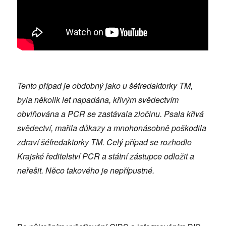
Tento případ je obdobný jako u šéfredaktorky TM,
byla několik let napadána, křivým svědectvím
obviňována a PCR se zastávala zločinu. Psala křivá
svědectví, mařila důkazy a mnohonásobně poškodila
zdraví šéfredaktorky TM. Celý případ se rozhodlo
Krajské ředitelství PCR a státní zástupce odložit a
neřešit. Něco takového je nepřípustné.