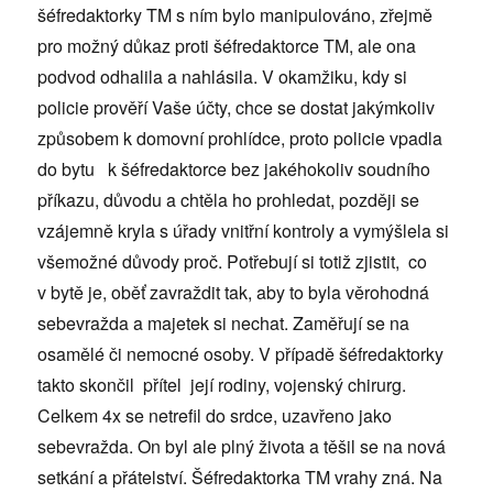
šéfredaktorky TM s ním bylo manipulováno, zřejmě
pro možný důkaz proti šéfredaktorce TM, ale ona
podvod odhalila a nahlásila. V okamžiku, kdy si
policie prověří Vaše účty, chce se dostat jakýmkoliv
způsobem k domovní prohlídce, proto policie vpadla
do bytu k šéfredaktorce bez jakéhokoliv soudního
příkazu, důvodu a chtěla ho prohledat, později se
vzájemně kryla s úřady vnitřní kontroly a vymýšlela si
všemožné důvody proč. Potřebují si totiž zjistit, co
v bytě je, oběť zavraždit tak, aby to byla věrohodná
sebevražda a majetek si nechat. Zaměřují se na
osamělé či nemocné osoby. V případě šéfredaktorky
takto skončil přítel její rodiny, vojenský chirurg.
Celkem 4x se netrefil do srdce, uzavřeno jako
sebevražda. On byl ale plný života a těšil se na nová
setkání a přátelství. Šéfredaktorka TM vrahy zná. Na