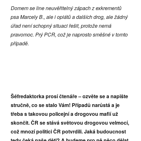
Domem se line neuvěřitelný zápach z exkrementů
psa Marcely B., ale i opiátů a dalších drog, ale žádný
úřad není schopný situaci řešit, protože nemá
pravomoc. Prý PCR, což je naprosto směšné v tomto
případě.
Šéfredaktorka prosí čtenáře – ozvěte se a napište
stručně, co se stalo Vám! Případů narůstá a je
třeba s takovou policejní a drogovou mafií už
skončit. ČR se stává světovou drogovou velmocí,
což mnozí politici ČR potvrdili. Jaká budoucnost
tedy čeká naše děti? A budeme pro ně něco dělat,