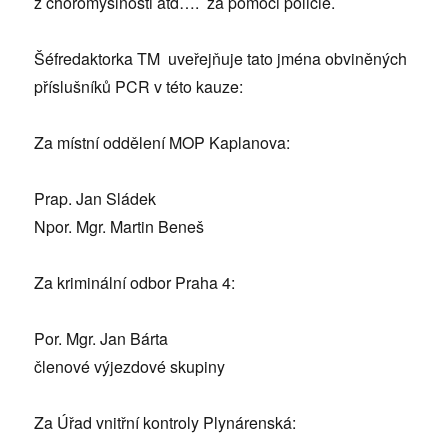
z choromyslnosti atd…. za pomoci policie.
Šéfredaktorka TM uveřejňuje tato jména obviněných
příslušníků PCR v této kauze:
Za místní oddělení MOP Kaplanova:
Prap. Jan Sládek
Npor. Mgr. Martin Beneš
Za kriminální odbor Praha 4:
Por. Mgr. Jan Bárta
členové výjezdové skupiny
Za Úřad vnitřní kontroly Plynárenská: