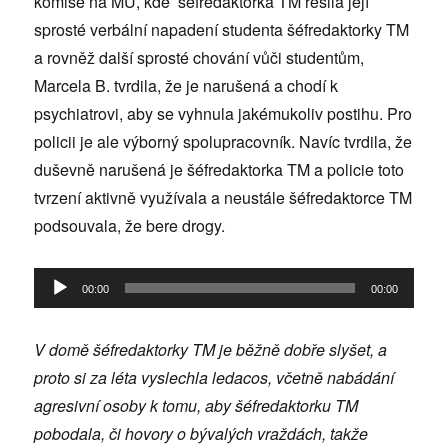
komise na MÚ, kde šéfredaktorka TM řešila její
sprosté verbální napadení studenta šéfredaktorky TM
a rovněž další sprosté chování vůči studentům,
Marcela B. tvrdila, že je narušená a chodí k
psychiatrovi, aby se vyhnula jakémukoliv postihu. Pro
policii je ale výborný spolupracovník. Navíc tvrdila, že
duševně narušená je šéfredaktorka TM a policie toto
tvrzení aktivně využívala a neustále šéfredaktorce TM
podsouvala, že bere drogy.
Audio
00:00
00:00
přehrávač
V domě šéfredaktorky TM je běžně dobře slyšet, a
proto si za léta vyslechla ledacos, včetně nabádání
agresivní osoby k tomu, aby šéfredaktorku TM
pobodala, či hovory o bývalých vraždách, takže