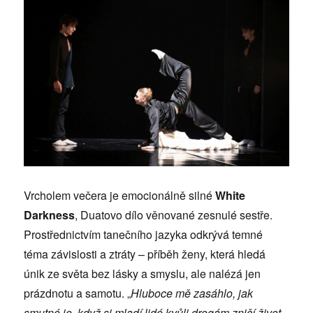
Vrcholem večera je emocionálně silné
White
Darkness
, Duatovo dílo věnované zesnulé sestře.
Prostřednictvím tanečního jazyka odkrývá temné
téma závislosti a ztráty – příběh ženy, která hledá
únik ze světa bez lásky a smyslu, ale nalézá jen
prázdnotu a samotu. „
Hluboce mě zasáhlo, jak
smutné je, když si mladí lidé kvůli drogám zničí život