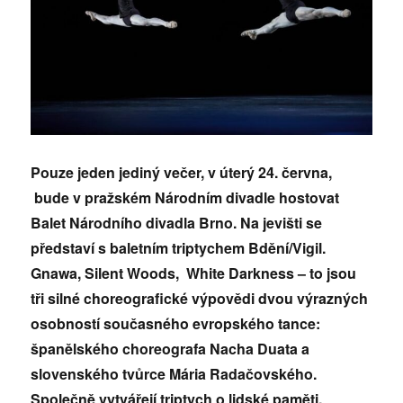
Pouze jeden jediný večer, v úterý 24. června,
bude v pražském Národním divadle hostovat
Balet Národního divadla Brno. Na jevišti se
představí s baletním triptychem Bdění/Vigil.
Gnawa, Silent Woods, White Darkness – to jsou
tři silné choreografické výpovědi dvou výrazných
osobností současného evropského tance:
španělského choreografa Nacha Duata a
slovenského tvůrce Mária Radačovského.
Společně vytvářejí triptych o lidské paměti,