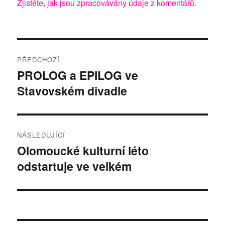
Zjistěte, jak jsou zpracovávány údaje z komentářů.
Navigace
PŘEDCHOZÍ
pro
PROLOG a EPILOG ve
Předchozí
Stavovském divadle
příspěvek:
příspěvek
NÁSLEDUJÍCÍ
Olomoucké kulturní léto
Následující
odstartuje ve velkém
příspěvek: