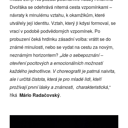
Dvořáka se odehrává niterná cesta vzpomínkami –
návraty k minulému vztahu, k okamžikům, které
utvářely její identitu. Vztah, který ji kdysi formoval, se
vrací v podobě podvědomých vzpomínek. Po
probuzení čeká hrdinku zásadní volba: vrátit se do
známé minulosti, nebo se vydat na cestu za novým,
neznámým horizontem? „
Jde o sebepoznání –
otevření pocitových a emocionálních možností
každého jednotlivce. V choreografii je patrná naivita,
ale i určitá čistota, která je pro mladé lidi, kteří
prožívají první lásky a známosti, charakteristická
,“
říká
Mário Radačovský
.