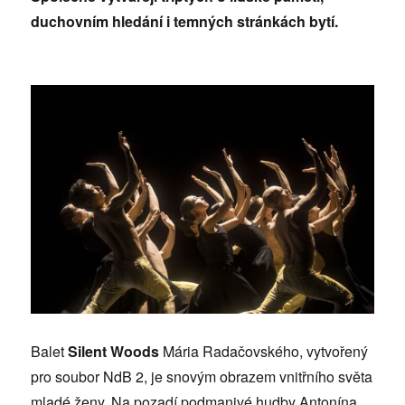
duchovním hledání i temných stránkách bytí.
Balet
Silent Woods
Mária Radačovského, vytvořený
pro soubor NdB 2, je snovým obrazem vnitřního světa
mladé ženy. Na pozadí podmanivé hudby Antonína