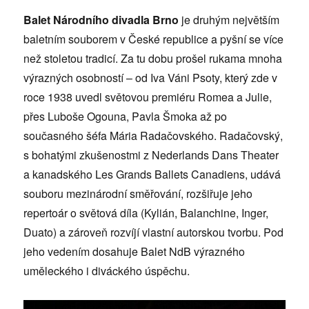
Balet Národního divadla Brno
je druhým největším
baletním souborem v České republice a pyšní se více
než stoletou tradicí. Za tu dobu prošel rukama mnoha
výrazných osobností – od Iva Váni Psoty, který zde v
roce 1938 uvedl světovou premiéru Romea a Julie,
přes Luboše Ogouna, Pavla Šmoka až po
současného šéfa Mária Radačovského. Radačovský,
s bohatými zkušenostmi z Nederlands Dans Theater
a kanadského Les Grands Ballets Canadiens, udává
souboru mezinárodní směřování, rozšiřuje jeho
repertoár o světová díla (Kylián, Balanchine, Inger,
Duato) a zároveň rozvíjí vlastní autorskou tvorbu. Pod
jeho vedením dosahuje Balet NdB výrazného
uměleckého i diváckého úspěchu.