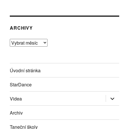
ARCHIVY
Archivy
Úvodní stránka
StarDance
Zobrazit
Videa
podřazen
položky
Archiv
Taneční školy