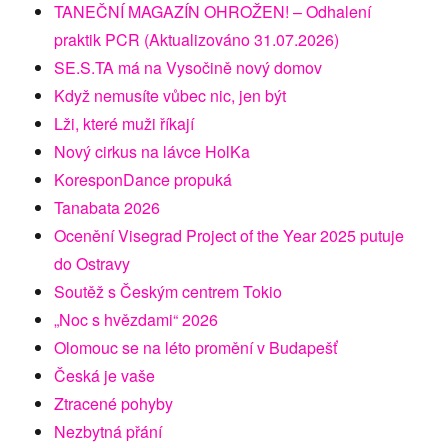
TANEČNÍ MAGAZÍN OHROŽEN! – Odhalení
praktik PCR (Aktualizováno 31.07.2026)
SE.S.TA má na Vysočině nový domov
Když nemusíte vůbec nic, jen být
Lži, které muži říkají
Nový cirkus na lávce HolKa
KoresponDance propuká
Tanabata 2026
Ocenění Visegrad Project of the Year 2025 putuje
do Ostravy
Soutěž s Českým centrem Tokio
„Noc s hvězdami“ 2026
Olomouc se na léto promění v Budapešť
Česká je vaše
Ztracené pohyby
Nezbytná přání