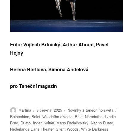
Foto: Vojtěch Brtnický, Arthur Abram, Pavel
Hejný
Helena Bartlová, Simona Andělová
pro Taneční magazín
Autor:
Publikováno:
Rubriky:
Štítky:
Martina
8 června, 2025
Novinky z tanečního světa
Balanchine
,
Balet Národního divadla
,
Balet Národního divadla
Brno
,
Duato
,
Inger
,
Kylián
,
Mario Radačovský
,
Nacho Duato
,
Nederlands Dans Theater
,
Silent Woods
,
White Darkness