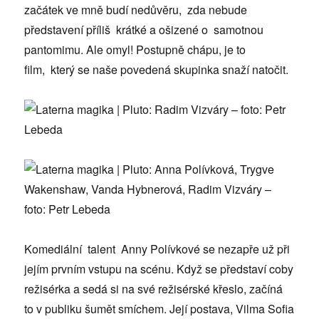
začátek ve mně budí nedůvěru, zda nebude
představení příliš krátké a ošizené o samotnou
pantomimu. Ale omyl! Postupně chápu, je to
film, který se naše povedená skupinka snaží natočit.
Komediální talent Anny Polívkové se nezapře už při
jejím prvním vstupu na scénu. Když se představí coby
režisérka a sedá si na své režisérské křeslo, začíná
to v publiku šumět smíchem. Její postava, Vilma Sofia