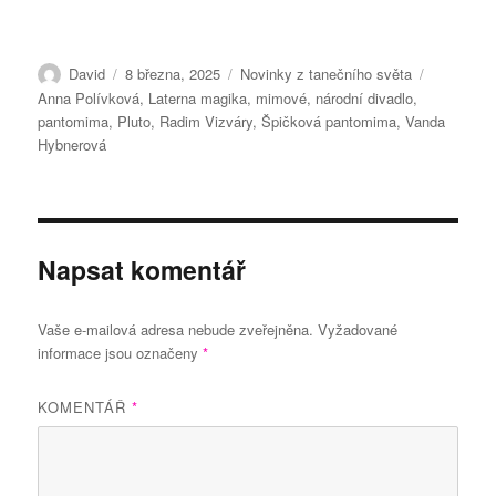
Autor:
Publikováno:
Rubriky:
Štítky:
David
8 března, 2025
Novinky z tanečního světa
Anna Polívková
,
Laterna magika
,
mimové
,
národní divadlo
,
pantomima
,
Pluto
,
Radim Vizváry
,
Špičková pantomima
,
Vanda
Hybnerová
Napsat komentář
Vaše e-mailová adresa nebude zveřejněna.
Vyžadované
informace jsou označeny
*
KOMENTÁŘ
*