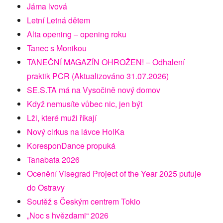
Jáma lvová
Letní Letná dětem
Alta opening – opening roku
Tanec s Monikou
TANEČNÍ MAGAZÍN OHROŽEN! – Odhalení
praktik PCR (Aktualizováno 31.07.2026)
SE.S.TA má na Vysočině nový domov
Když nemusíte vůbec nic, jen být
Lži, které muži říkají
Nový cirkus na lávce HolKa
KoresponDance propuká
Tanabata 2026
Ocenění Visegrad Project of the Year 2025 putuje
do Ostravy
Soutěž s Českým centrem Tokio
„Noc s hvězdami“ 2026