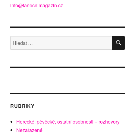
info@tanecnimagazin.cz
HLE
Hledat:
RUBRIKY
Herecké, pěvěcké, ostatní osobnosti – rozhovory
Nezařazené