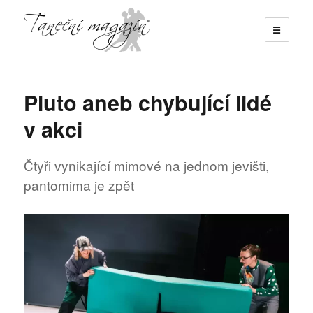
☰
Taneční magazín
Pluto aneb chybující lidé
v akci
Čtyři vynikající mimové na jednom jevišti,
pantomima je zpět