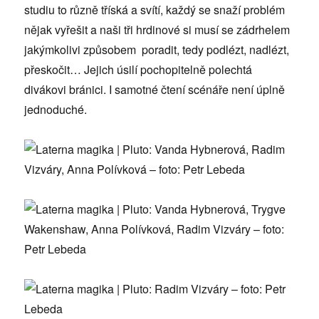
studiu to různě tříská a svítí, každý se snaží problém
nějak vyřešit a naši tři hrdinové si musí se zádrhelem
jakýmkolivi způsobem poradit, tedy podlézt, nadlézt,
přeskočit… Jejich úsilí pochopitelně polechtá
divákovi bránici. I samotné čtení scénáře není úplně
jednoduché.