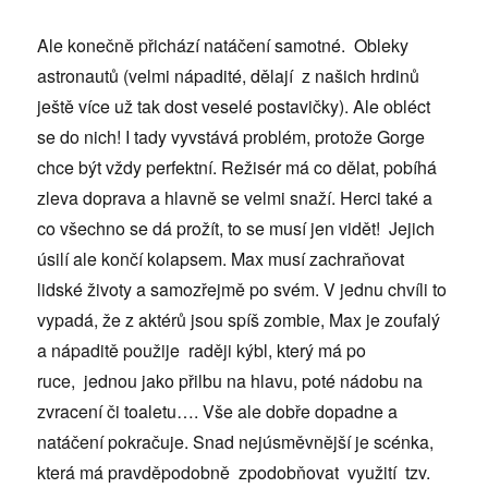
Ale konečně přichází natáčení samotné. Obleky
astronautů (velmi nápadité, dělají z našich hrdinů
ještě více už tak dost veselé postavičky). Ale obléct
se do nich! I tady vyvstává problém, protože Gorge
chce být vždy perfektní. Režisér má co dělat, pobíhá
zleva doprava a hlavně se velmi snaží. Herci také a
co všechno se dá prožít, to se musí jen vidět! Jejich
úsilí ale končí kolapsem. Max musí zachraňovat
lidské životy a samozřejmě po svém. V jednu chvíli to
vypadá, že z aktérů jsou spíš zombie, Max je zoufalý
a nápaditě použije raději kýbl, který má po
ruce, jednou jako přilbu na hlavu, poté nádobu na
zvracení či toaletu…. Vše ale dobře dopadne a
natáčení pokračuje. Snad nejúsměvnější je scénka,
která má pravděpodobně zpodobňovat využití tzv.