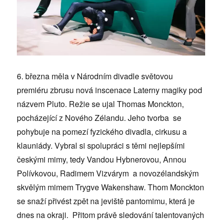
6. března měla v Národním divadle světovou
premiéru zbrusu nová inscenace Laterny magiky pod
názvem Pluto. Režie se ujal Thomas Monckton,
pocházející z Nového Zélandu. Jeho tvorba se
pohybuje na pomezí fyzického divadla, cirkusu a
klauniády. Vybral si spolupráci s těmi nejlepšími
českými mimy, tedy Vandou Hybnerovou, Annou
Polívkovou, Radimem Vizvárym a novozélandským
skvělým mimem Trygve Wakenshaw. Thom Monckton
se snaží přivést zpět na jeviště pantomimu, která je
dnes na okraji. Přitom právě sledování talentovaných