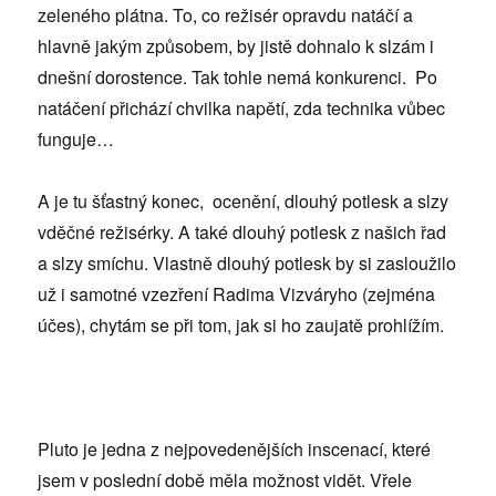
zeleného plátna. To, co režisér opravdu natáčí a
hlavně jakým způsobem, by jistě dohnalo k slzám i
dnešní dorostence. Tak tohle nemá konkurenci. Po
natáčení přichází chvilka napětí, zda technika vůbec
funguje…
A je tu šťastný konec, ocenění, dlouhý potlesk a slzy
vděčné režisérky. A také dlouhý potlesk z našich řad
a slzy smíchu. Vlastně dlouhý potlesk by si zasloužilo
už i samotné vzezření Radima Vizváryho (zejména
účes), chytám se při tom, jak si ho zaujatě prohlížím.
Pluto je jedna z nejpovedenějších inscenací, které
jsem v poslední době měla možnost vidět. Vřele