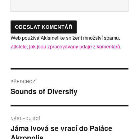
Web používá Akismet ke snížení množství spamu.
Zjistěte, jak jsou zpracovávány údaje z komentářů.
Navigace
PŘEDCHOZÍ
pro
Sounds of Diversity
Předchozí
příspěvek:
příspěvek
NÁSLEDUJÍCÍ
Jáma lvová se vrací do Paláce
Následující
Akropolis
příspěvek: