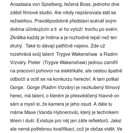
Anastasia von Spielberg, řečená Boss, jednoho dne
zdědí filmové studio. Ale nikdy neplánovala stát se
režisérkou. Pravděpodobně představí scénář svým
dvěma účinkujícím a ti si ho vyloží trochu po svém.
Zkrátka každý je hrdina a je rozhodně lepší než ten
druhý. Také to dávají patřičně najevo. Zde už
rozehrává svůj talent Trygve Wakenshaw a Radim
Vizváry. Pieter (Trygve Wakenshaw) jednou zamířil
na pracovní pohovor na elektrikáře, ale cestou špatně
odbočil a ocitl se na konkurzu herectví. A tam potkal
Gorge. Gorge (Radim Vizváry) je nezkušený filmový
herec, má talent, o kterém je přesvědčený hlavně on
sám a myslí si, že kamera je jeho osud. A dále tu
máme Maxe (Vanda Hybnerová), který je technikem
tělem i duší. Existuje pro něj jen záře reflektorů. Jaksi
ale nemá potřebnou kvalifikaci, což je občas vidět. Ve