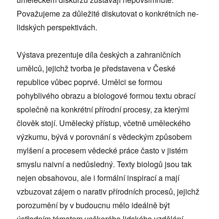
Považujeme za důležité diskutovat o konkrétních ne-
lidských perspektivách.
Výstava prezentuje díla českých a zahraničních
umělců, jejichž tvorba je představena v České
republice vůbec poprvé. Umělci se formou
pohyblivého obrazu a biologové formou textu obrací
společně na konkrétní přírodní procesy, za kterými
člověk stojí. Umělecký přístup, včetně uměleckého
výzkumu, bývá v porovnání s vědeckým způsobem
mylšení a procesem vědecké práce často v jistém
smyslu naivní a nedůsledný. Texty biologů jsou tak
nejen obsahovou, ale i formální inspirací a mají
vzbuzovat zájem o narativ přírodních procesů, jejichž
porozumění by v budoucnu mělo ideálně být
ústředním tématem veškerého lidského vzdělání.