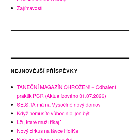
Zajímavosti
NEJNOVĚJŠÍ PŘÍSPĚVKY
TANEČNÍ MAGAZÍN OHROŽEN! – Odhalení
praktik PCR (Aktualizováno 31.07.2026)
SE.S.TA má na Vysočině nový domov
Když nemusíte vůbec nic, jen být
Lži, které muži říkají
Nový cirkus na lávce HolKa
KoresponDance propuká