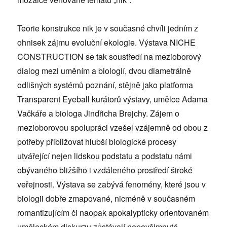
Teorie konstrukce nik je v současné chvíli jedním z
ohnisek zájmu evoluční ekologie. Výstava NICHE
CONSTRUCTION se tak soustředí na mezioborový
dialog mezi uměním a biologií, dvou diametrálně
odlišných systémů poznání, stějně jako platforma
Transparent Eyeball kurátorů výstavy, umělce Adama
Vačkáře a biologa Jindřicha Brejchy. Zájem o
mezioborovou spolupráci vzešel vzájemně od obou z
potřeby přibližovat hlubší biologické procesy
utvářející nejen lidskou podstatu a podstatu námi
obývaného bližšího i vzdáleného prostředí široké
veřejnosti. Výstava se zabývá fenomény, které jsou v
biologii dobře zmapované, nicméně v současném
romantizujícím či naopak apokalypticky orientovaném
uměleckém diskurzu zůstávají nepovšimnuté.