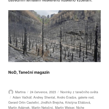
NoD, Taneční magazín
Autor:
Publikováno:
Rubriky:
Martina
24 července, 2023
Novinky z tanečního světa
Štítky:
Adam Vačkář
,
Andrey Shental
,
Andro Eradze
,
galerie nod
,
Gerard Ortin Castellvi
,
Jindřich Brejcha
,
Kristýna Eliášová
,
Martin Adámek
,
Martin Netočný
,
Martin Weiser
,
Niche