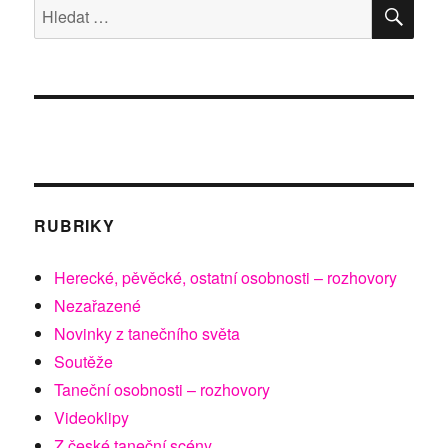
HLE
Hledat:
RUBRIKY
Herecké, pěvěcké, ostatní osobnosti – rozhovory
Nezařazené
Novinky z tanečního světa
Soutěže
Taneční osobnosti – rozhovory
Videoklipy
Z české taneční scény