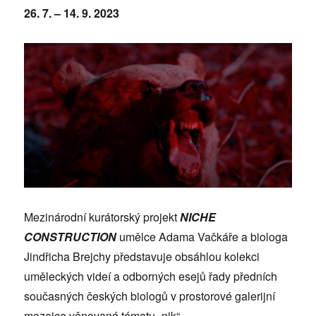
26. 7. – 14. 9. 2023
Mezinárodní kurátorský projekt
NICHE
CONSTRUCTION
umělce Adama Vačkáře a biologa
Jindřicha Brejchy představuje obsáhlou kolekci
uměleckých videí a odborných esejů řady předních
současných českých biologů v prostorové galerijní
mozaice věnované tématu „nik“.