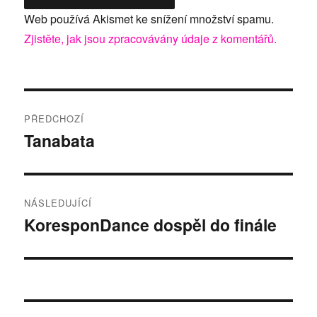
Web používá Akismet ke snížení množství spamu.
Zjistěte, jak jsou zpracovávány údaje z komentářů.
Navigace
PŘEDCHOZÍ
pro
Tanabata
Předchozí
příspěvek:
příspěvek
NÁSLEDUJÍCÍ
KoresponDance dospěl do finále
Následující
příspěvek: