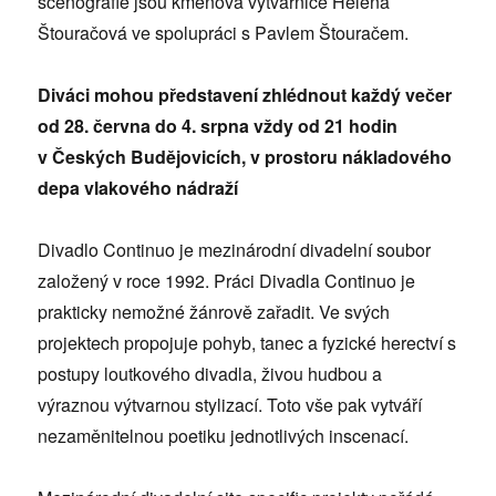
scénografie jsou kmenová výtvarnice Helena
Štouračová ve spolupráci s Pavlem Štouračem.
Diváci mohou představení zhlédnout každý večer
od 28. června do 4. srpna vždy od 21 hodin
v Českých Budějovicích, v prostoru nákladového
depa vlakového nádraží
Divadlo Continuo je mezinárodní divadelní soubor
založený v roce 1992. Práci Divadla Continuo je
prakticky nemožné žánrově zařadit. Ve svých
projektech propojuje pohyb, tanec a fyzické herectví s
postupy loutkového divadla, živou hudbou a
výraznou výtvarnou stylizací. Toto vše pak vytváří
nezaměnitelnou poetiku jednotlivých inscenací.