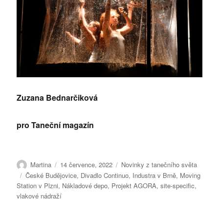
Zuzana Bednarčiková
pro Taneční magazín
Autor:
Publikováno:
Rubriky:
Martina
14 července, 2022
Novinky z tanečního světa
Štítky:
České Budějovice
,
Divadlo Continuo
,
Industra v Brně
,
Moving
Station v Plzni
,
Nákladové depo
,
Projekt AGORA
,
site-specific
,
vlakové nádraží