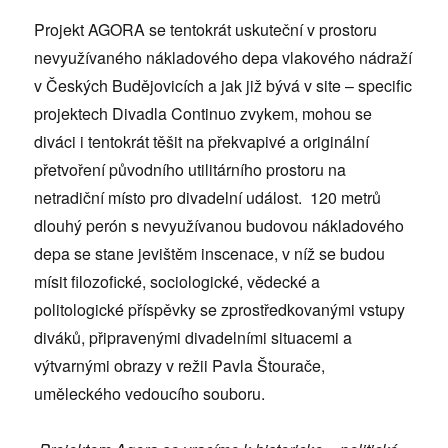
Projekt AGORA se tentokrát uskuteční v prostoru
nevyužívaného nákladového depa vlakového nádraží
v Českých Budějovicích a jak již bývá v site – specific
projektech Divadla Continuo zvykem, mohou se
diváci i tentokrát těšit na překvapivé a originální
přetvoření původního utilitárního prostoru na
netradiční místo pro divadelní událost. 120 metrů
dlouhý perón s nevyužívanou budovou nákladového
depa se stane jevištěm inscenace, v níž se budou
mísit filozofické, sociologické, vědecké a
politologické příspěvky se zprostředkovanými vstupy
diváků, připravenými divadelními situacemi a
výtvarnými obrazy v režii Pavla Štourače,
uměleckého vedoucího souboru.