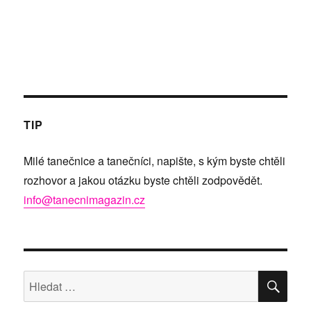
TIP
Milé tanečnice a tanečníci, napište, s kým byste chtěli
rozhovor a jakou otázku byste chtěli zodpovědět.
info@tanecnimagazin.cz
HLE
Hledat: