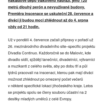
nákladové depo vlakového nádraží, jeho 120
metrů dlouhý perón a nevyužívané budovy.
Premiéra inscenace se uskuteční 28. července a
diváci ji budou moci zhlédnout až do 4. srpna
vždy od 21 hodin.
Už v pondělí 4. července začali přípravy v pořadí už
26. mezinárodního divadelního site–specific projektu
Divadla Continuo. Každoročně se do Malovic, kde
divadlo sídlí, sjíždějí tanečníci, divadelníci, výtvarníci
a muzikanti z celého světa, aby po dobu tří a půl
týdnů pracovali na inscenaci, kterou pak mají diváci
možnost zhlédnout po omezený počet večerů
v některé specifické lokaci jihočeského kraje. Letos
se projektu spolu se členy souboru účastní na 2
desítky mladých umělců z celé Evropy.