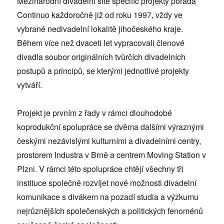
Mezinárodní divadelní site specific projekty pořádá
Continuo každoročně již od roku 1997, vždy ve
vybrané nedivadelní lokalitě jihočeského kraje.
Během více než dvaceti let vypracovali členové
divadla soubor originálních tvůrčích divadelních
postupů a principů, se kterými jednotlivé projekty
vytváří.
Projekt je prvním z řady v rámci dlouhodobé
koprodukční spolupráce se dvěma dalšími výraznými
českými nezávislými kulturními a divadelními centry,
prostorem Industra v Brně a centrem Moving Station v
Plzni. V rámci této spolupráce chtějí všechny tři
instituce společně rozvíjet nové možnosti divadelní
komunikace s divákem na pozadí studia a výzkumu
nejrůznějších společenských a politických fenoménů