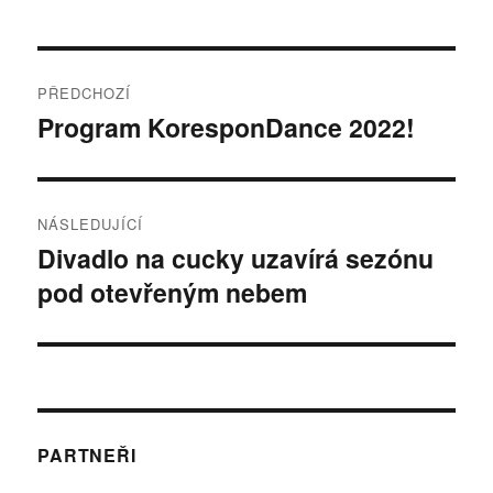
Navigace
PŘEDCHOZÍ
pro
Program KoresponDance 2022!
Předchozí
příspěvek:
příspěvek
NÁSLEDUJÍCÍ
Divadlo na cucky uzavírá sezónu
Následující
pod otevřeným nebem
příspěvek:
PARTNEŘI