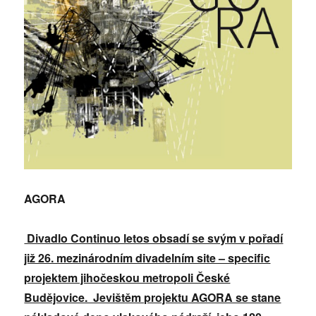
AGORA
Divadlo Continuo letos obsadí se svým v pořadí
již 26. mezinárodním divadelním site – specific
projektem jihočeskou metropoli České
Budějovice. Jevištěm projektu AGORA se stane