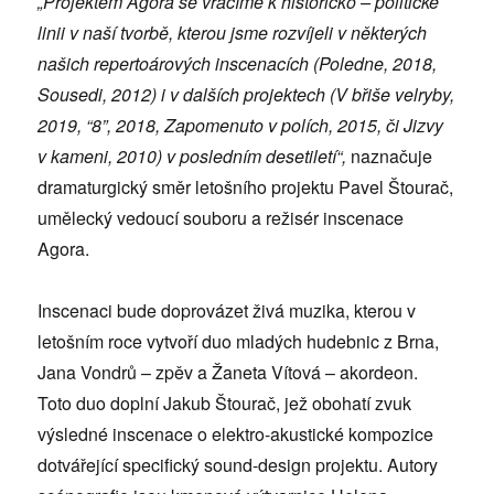
„Projektem Agora se vracíme k historicko – politické
linii v naší tvorbě, kterou jsme rozvíjeli v některých
našich repertoárových inscenacích (Poledne, 2018,
Sousedi, 2012) i v dalších projektech (V břiše velryby,
2019, “8”, 2018, Zapomenuto v polích, 2015, či Jizvy
v kameni, 2010) v posledním desetiletí“,
naznačuje
dramaturgický směr letošního projektu Pavel Štourač,
umělecký vedoucí souboru a režisér inscenace
Agora.
Inscenaci bude doprovázet živá muzika, kterou v
letošním roce vytvoří duo mladých hudebnic z Brna,
Jana Vondrů – zpěv a Žaneta Vítová – akordeon.
Toto duo doplní Jakub Štourač, jež obohatí zvuk
výsledné inscenace o elektro-akustické kompozice
dotvářející specifický sound-design projektu. Autory