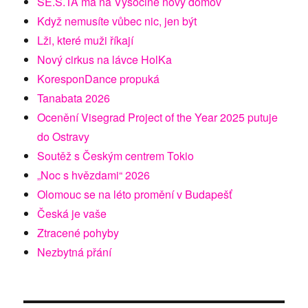
SE.S.TA má na Vysočině nový domov
Když nemusíte vůbec nic, jen být
Lži, které muži říkají
Nový cirkus na lávce HolKa
KoresponDance propuká
Tanabata 2026
Ocenění Visegrad Project of the Year 2025 putuje
do Ostravy
Soutěž s Českým centrem Tokio
„Noc s hvězdami“ 2026
Olomouc se na léto promění v Budapešť
Česká je vaše
Ztracené pohyby
Nezbytná přání