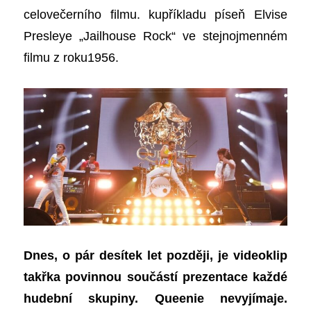
celovečerního filmu.
kupříkladu
píseň Elvise
Presley
e
„Jailhouse Rock“ ve stejnojmenném
filmu
z roku
1956.
Dnes, o pár desítek let později, je videoklip
takřka povinnou součástí prezentace každé
hudební skupiny. Queenie nevyjímaje.