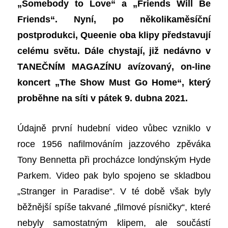
„Somebody to Love“ a „Friends Will Be
Friends“. Nyní, po několikaměsíční
postprodukci, Queenie oba klipy představují
celému světu. Dále chystají, již nedávno v
TANEČNÍM MAGAZÍNU avízovaný, on-line
koncert „The Show Must Go Home“, který
proběhne na síti v pátek 9. dubna 2021.
Údajně první hudební video vůbec vzniklo v
r
oce 1956 nafilmováním jazzového zpěváka
Tony Bennetta při procházce londýnsk
ým
Hyde
Park
em
. Video pak bylo spojeno se skladbou
„Stranger in Paradise“. V té době však byly
běžnější
spíše takvané
„filmové písničky“, které
nebyly samostatným klipem, ale součástí