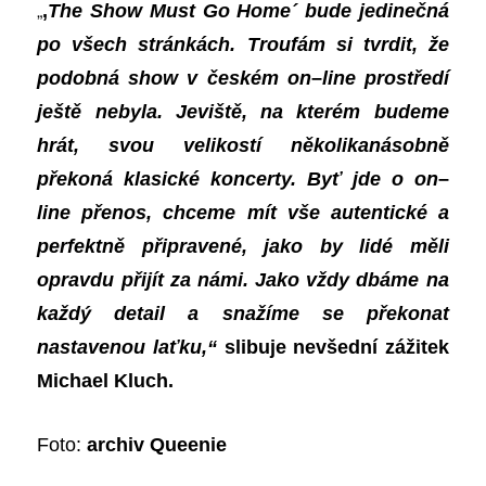
„
,
The Show Must Go Home´
bude jedinečná
po všech stránkách. Troufám si tvrdit, že
podobná show v českém on
–
line prostředí
ještě nebyla. Jeviště, na kterém budeme
hrát, svou velikostí několikanásobně
překoná klasické koncerty. Byť jde o on
–
line přenos, chceme mít vše autentické a
perfektně připravené, jako by lidé měli
opravdu přijít za námi. Jako vždy dbáme na
každý detail a snažíme se překonat
nastavenou laťku,“
slibuje nevšední zážitek
Michael Kluch.
Foto:
archiv Queenie