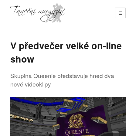
☰
Taneční magazín
V předvečer velké on-line
show
Skupina Queenie představuje hned dva
nové videoklipy