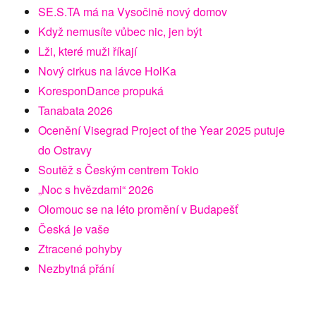
SE.S.TA má na Vysočině nový domov
Když nemusíte vůbec nic, jen být
Lži, které muži říkají
Nový cirkus na lávce HolKa
KoresponDance propuká
Tanabata 2026
Ocenění Visegrad Project of the Year 2025 putuje
do Ostravy
Soutěž s Českým centrem Tokio
„Noc s hvězdami“ 2026
Olomouc se na léto promění v Budapešť
Česká je vaše
Ztracené pohyby
Nezbytná přání