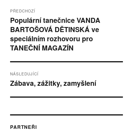
Navigace
PŘEDCHOZÍ
pro
Populární tanečnice VANDA
Předchozí
BARTOŠOVÁ DĚTINSKÁ ve
příspěvek:
příspěvek
speciálním rozhovoru pro
TANEČNÍ MAGAZÍN
NÁSLEDUJÍCÍ
Zábava, zážitky, zamyšlení
Následující
příspěvek:
PARTNEŘI