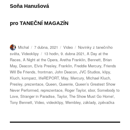
Soňa Hanušová
pro
TANEČNÍ MAGAZÍN
Autor:
Publikováno:
Formát:
Rubriky:
Michal
7 dubna, 2021
Video
Novinky z tanečního
Štítky:
světa
,
Videoklipy
13 hodin
,
9. dubna 2021
,
A Day at the
Races
,
A Night at the Opera
,
Aretha Franklin
,
Bennett
,
Brian
May
,
Deacon
,
Elvis Presley
,
Franklin
,
Freddie Mercury
,
Friends
Will Be Friends
,
frontman
,
John Deacon
,
JVC Studios
,
klipy
,
Kluch
,
komparz
,
lifeREPORT
,
May
,
Mercury
,
Michael Kluch
,
Presley
,
prezentace
,
Queen
,
Queenie
,
Queen’s Greatest Show
Never Performed
,
reprezentace
,
Roger Taylor
,
sbor
,
Somebody to
Love
,
Stranger in Paradise
,
Taylor
,
The Show Must Go Home!
,
Tony Bennett
,
Video
,
videoklipy
,
Wembley
,
základy
,
zpěvačka