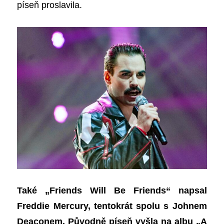
píseň proslavila.
Také „Friends Will Be Friends“ napsal
Freddie Mercury,
tentokrát
spolu s Johnem
Deaconem. Původně píseň vyšla na albu „A