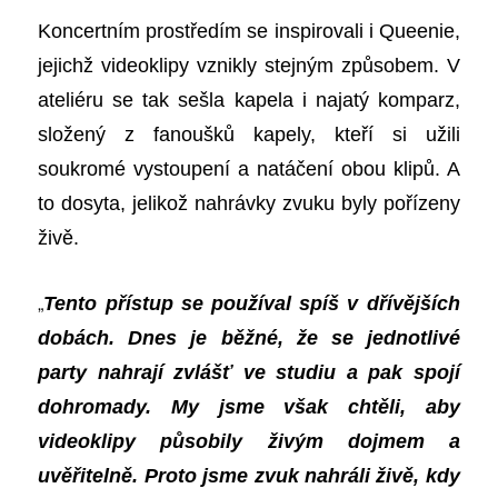
Koncertním prostředím se inspirovali i Queenie,
jejichž videoklipy vznikly stejným způsobem. V
ateliéru se tak sešla kapela
i
najatý komparz,
složený z fanoušků kapely, kteří si užili
soukromé vystoupení a natáčení obou klipů. A
to dosyta, jelikož nahrávky zvuku byly pořízeny
živě.
„
Tento přístup se používal spíš v dřívějších
dobách. Dnes je běžné, že se jednotlivé
party nahrají zvlášť ve studiu a pak spojí
dohromady. My jsme však chtěli, aby
videoklipy působily živým dojmem a
uvěřitelně. Proto jsme zvuk nahráli živě, kdy