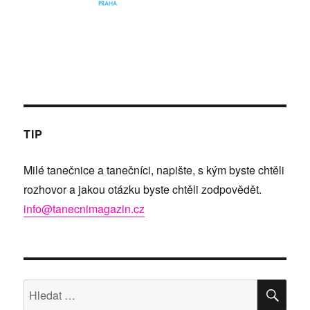
TIP
Milé tanečnice a tanečníci, napište, s kým byste chtěli
rozhovor a jakou otázku byste chtěli zodpovědět.
info@tanecnimagazin.cz
HLE
Hledat: