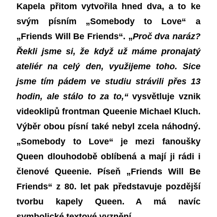
Kapela přitom vytvořila hned dva, a to k
e
svým
písním „Somebody to Love“ a
„Friends Will Be Friends“.
„
Proč dva naráz?
Řekli jsme si, že když už máme pronajatý
ateliér na celý den, využijeme toho. Sice
jsme tím pádem ve studiu strávili přes 13
hodin, ale stálo to za to,“
vysvětluje vznik
videoklipů frontman Queenie Michael Kluch.
Výběr obou písní také nebyl zcela náhodný.
„Somebody to Love“ je mezi fanoušky
Queen dlouhodobě oblíbená a mají ji rádi i
členové Queenie. Píseň „Friends Will Be
Friends“ z 80. let pak představuje pozdější
tvorbu kapely Queen.
A
má navíc
symbolické textové vyznění.