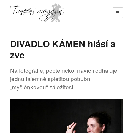
☰
Taneční magazín
DIVADLO KÁMEN hlásí a
zve
Na fotografie, počteníčko, navíc i odhaluje
jednu tajemně spletitou potrubní
„myšlénkovou“ záležitost