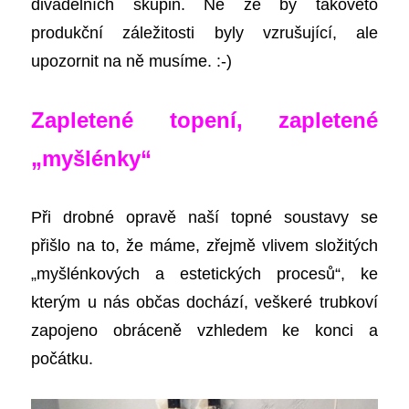
divadelních skupin. Ne že by takovéto
produkční záležitosti byly vzrušující, ale
upozornit na ně musíme. :
-)
Zapletené topení, zapletené
„myšlénky“
Při drobné opravě naší topné soustavy se
přišlo na to, že máme, zřejmě vlivem složitých
„myšlénkových a estetických procesů“, ke
kterým u nás občas dochází, veškeré trubkoví
zapojeno obráceně vzhledem ke konci a
počátku.