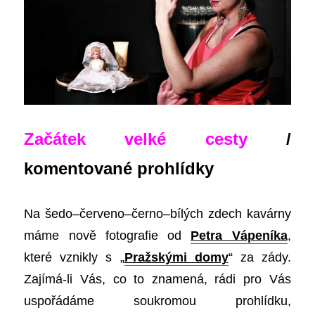
Začátek velké cesty
/
komentované prohlídky
Na šedo
–
červeno
–
černo
–
bílých zdech kavárny
máme nově fotografie
od
Petra Vápeníka
,
které vznikly s „
Pražskými domy
“
za zády.
Zajímá-li Vás, co to znamená, rádi pro Vás
uspořádáme soukromou prohlídku,