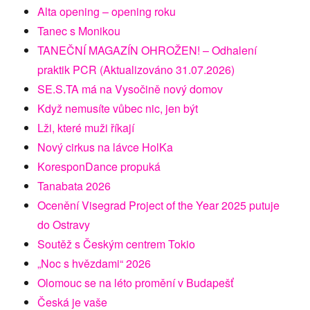
Alta opening – opening roku
Tanec s Monikou
TANEČNÍ MAGAZÍN OHROŽEN! – Odhalení
praktik PCR (Aktualizováno 31.07.2026)
SE.S.TA má na Vysočině nový domov
Když nemusíte vůbec nic, jen být
Lži, které muži říkají
Nový cirkus na lávce HolKa
KoresponDance propuká
Tanabata 2026
Ocenění Visegrad Project of the Year 2025 putuje
do Ostravy
Soutěž s Českým centrem Tokio
„Noc s hvězdami“ 2026
Olomouc se na léto promění v Budapešť
Česká je vaše