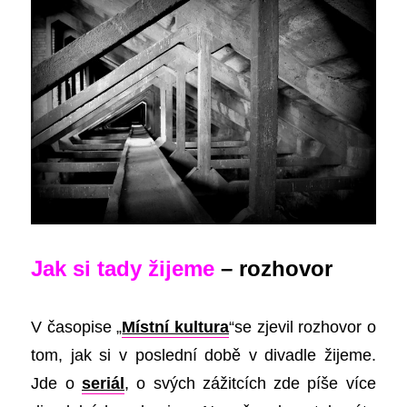
Jak si tady žijeme
– rozhovor
V časopise „
Místní kultura
“
se zjevil rozhovor o
tom, jak si v poslední době v divadle žijeme.
Jde o
seriál
, o svých zážitcích zde píše více