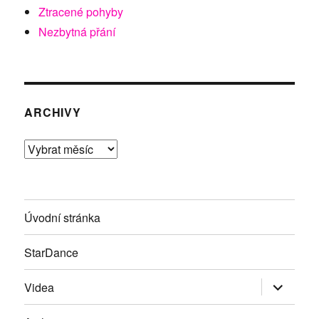
Ztracené pohyby
Nezbytná přání
ARCHIVY
Archivy
Úvodní stránka
StarDance
Zobrazit
Videa
podřazen
položky