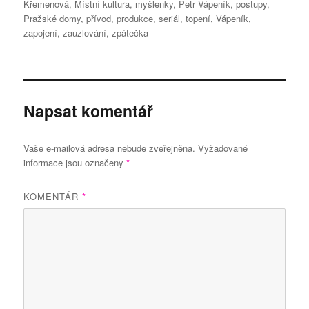
Křemenová
,
Místní kultura
,
myšlenky
,
Petr Vápeník
,
postupy
,
Pražské domy
,
přívod
,
produkce
,
seriál
,
topení
,
Vápeník
,
zapojení
,
zauzlování
,
zpátečka
Napsat komentář
Vaše e-mailová adresa nebude zveřejněna.
Vyžadované
informace jsou označeny
*
KOMENTÁŘ
*