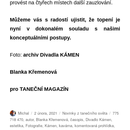
provést na čtyřech místech další zauzlování.
Můžeme vás s radostí ujistit, že topení je
nyní v dokonalém souladu s našimi
konceptuálními postupy.
Foto:
archiv Divadla KÁMEN
Blanka Křemenová
pro
TANEČNÍ MAGAZÍN
Autor:
Publikováno:
Rubriky:
Štítky:
Michal
2 února, 2021
Novinky z tanečního světa
775
718 470
,
autor
,
Blanka Křemenová
,
časopis
,
Divadlo Kámen
,
estetika
,
Fotografie
,
Kámen
,
kavárna
,
komentovaná prohlídka
,