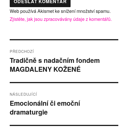
Web používá Akismet ke snížení množství spamu.
Zjistěte, jak jsou zpracovávány údaje z komentářů.
Navigace
PŘEDCHOZÍ
pro
Tradičně s nadačním fondem
Předchozí
MAGDALENY KOŽENÉ
příspěvek:
příspěvek
NÁSLEDUJÍCÍ
Emocionální či emoční
Následující
dramaturgie
příspěvek: