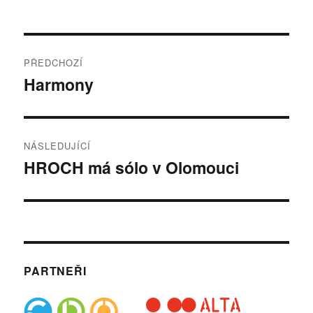
Navigace
PŘEDCHOZÍ
pro
Harmony
Předchozí
příspěvek:
příspěvek
NÁSLEDUJÍCÍ
HROCH má sólo v Olomouci
Následující
příspěvek:
PARTNEŘI