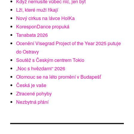
Když nemusíte vůbec nic, jen být
Lži, které muži říkají
Nový cirkus na lávce HolKa
KoresponDance propuká
Tanabata 2026
Ocenění Visegrad Project of the Year 2025 putuje
do Ostravy
Soutěž s Českým centrem Tokio
„Noc s hvězdami“ 2026
Olomouc se na léto promění v Budapešť
Česká je vaše
Ztracené pohyby
Nezbytná přání