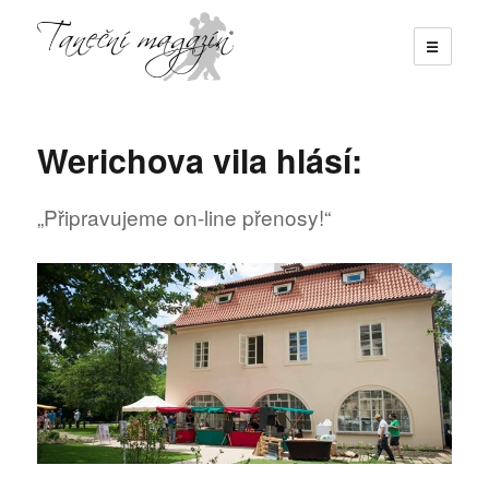
☰
Taneční magazín
Werichova vila hlásí:
„Připravujeme on-line přenosy!“