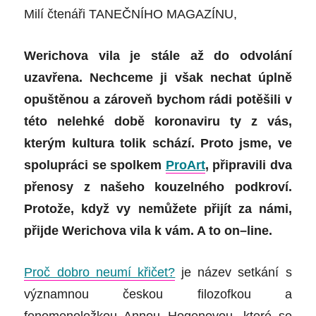
Milí čtenáři TANEČNÍHO MAGAZÍNU
,
Werichova vila je stále až do odvolání
uzavřena. Nechceme ji však nechat úplně
opuštěnou a zároveň bychom rádi potěšili v
této nelehké době
koronaviru
ty z vás,
kterým kultura tolik schází. Proto jsme, ve
spolupráci se spolkem
ProArt
,
připravili dva
přenosy z našeho kouzelného podkroví.
Protože, když vy nemůžete přijít za námi,
přijde Werichova vila k vám. A to on
–
line.
Proč dobro neumí křičet?
je název setkání s
významnou českou filozofkou a