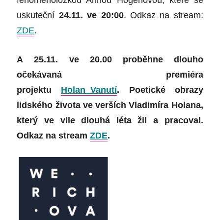
fenomenoložkou Annou Hogenovou, které se
uskuteční
24.11. ve 20:00
. Odkaz na stream:
ZDE
.
A
25.11. ve 20.00
proběhne dlouho
očekávaná premiéra
projektu
Holan_Vanutí
. Poetické obrazy
lidského života ve verších Vladimíra Holana,
který ve vile dlouhá léta žil a pracoval.
Odkaz na stream
ZDE
.