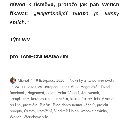
důvod k úsměvu, protože jak pan Werich
říkával:
„Nejkrásnější hudba je lidský
smích.“
Tým WV
pro
TANEČNÍ MAGAZÍN
Autor:
Publikováno:
Rubriky:
Michal
19 listopadu, 2020
Novinky z tanečního světa
Štítky:
24. 11. 2020
,
25. listopadu 2020
,
Anna Hogenová
,
důvod
,
facebook
,
Hogenová
,
holan
,
Holan Vanutí
,
Jan werich
,
komplikace
,
koronavirus
,
kuchařka
,
kulturní akce
,
lidský smích
,
on-line
,
premiéra
,
ProArt
,
Proč dobro neumí křičet?
,
projekt
,
recepty
,
úsměv
,
uzavření
,
Vladimír Holan
,
webové stránky
,
Werich
,
Werichova vila