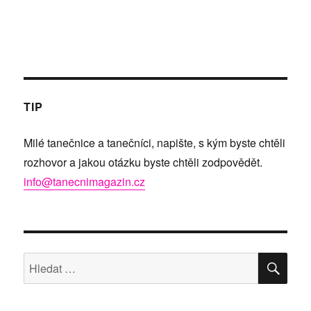
TIP
Milé tanečnice a tanečníci, napište, s kým byste chtěli
rozhovor a jakou otázku byste chtěli zodpovědět.
info@tanecnimagazin.cz
HLE
Hledat: