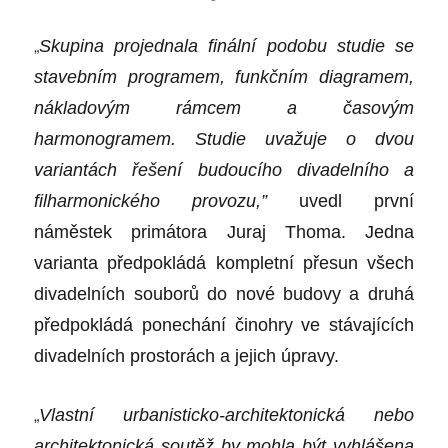
„
Skupina projednala finální podobu studie se
stavebním programem, funkčním diagramem,
nákladovým rámcem a časovým
harmonogramem. Studie uvažuje o dvou
variantách řešení budoucího divadelního a
filharmonického provozu,”
uvedl první
náměstek primátora Juraj Thoma. Jedna
varianta předpokládá kompletní přesun všech
divadelních souborů do nové budovy a druhá
předpokládá ponechání činohry ve stávajících
divadelních prostorách a jejich úpravy.
„
Vlastní urbanisticko-architektonická nebo
architektonická soutěž by mohla být vyhlášena