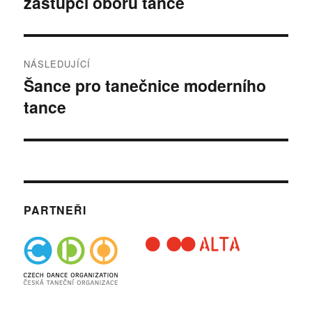
zástupci oborů tance
příspěvek
NÁSLEDUJÍCÍ
Šance pro tanečnice moderního
Následující
tance
příspěvek:
PARTNEŘI