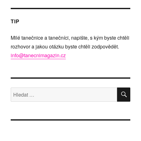
TIP
Milé tanečnice a tanečníci, napište, s kým byste chtěli
rozhovor a jakou otázku byste chtěli zodpovědět.
info@tanecnimagazin.cz
HLE
Hledat: