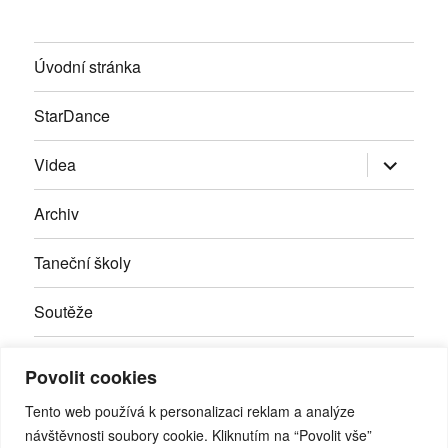
Úvodní stránka
StarDance
Zobrazit
Videa
podřazen
položky
Archiv
Taneční školy
Soutěže
Inzerce
Povolit cookies
Kontakty
Tento web používá k personalizaci reklam a analýze
návštěvnosti soubory cookie. Kliknutím na “Povolit vše”