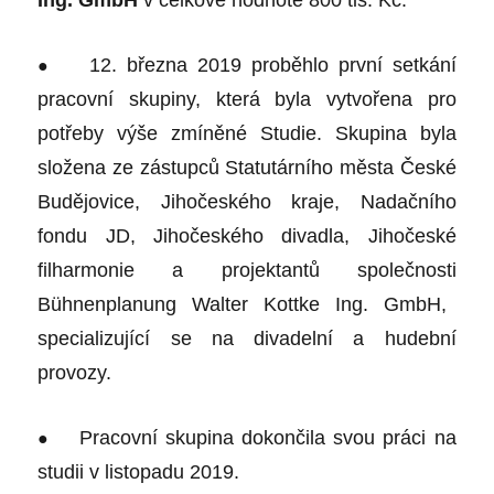
Ing. GmbH
v celkové hodnotě 800 tis. Kč.
●
12. března 2019 proběhlo první setkání
pracovní skupiny, která byla vytvořena pro
potřeby výše zmíněné Studie. Skupina byla
složena ze zástupců Statutárního města České
Budějovice, Jihočeského kraje, Nadačního
fondu JD, Jihočeského divadla, Jihočeské
filharmonie a
projektantů společnosti
Bühnenplanung Walter Kottke Ing. GmbH,
specializující se na divadelní a hudební
provozy.
●
Pracovní skupina dokončila svou práci na
studii v listopadu 2019.