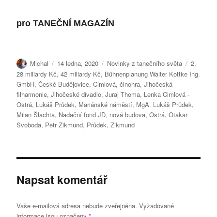
pro TANEČNÍ MAGAZÍN
Autor:
Publikováno:
Rubriky:
Štítky:
Michal
14 ledna, 2020
Novinky z tanečního světa
2
,
28 miliardy Kč
,
42 miliardy Kč
,
Bühnenplanung Walter Kottke Ing.
GmbH
,
České Budějovice
,
Cimlová
,
činohra
,
Jihočeská
filharmonie
,
Jihočeské divadlo
,
Juraj Thoma
,
Lenka Cimlová -
Ostrá
,
Lukáš Průdek
,
Mariánské náměstí
,
MgA. Lukáš Průdek
,
Milan Šlachta
,
Nadační fond JD
,
nová budova
,
Ostrá
,
Otakar
Svoboda
,
Petr Zikmund
,
Průdek
,
Zikmund
Napsat komentář
Vaše e-mailová adresa nebude zveřejněna.
Vyžadované
informace jsou označeny
*