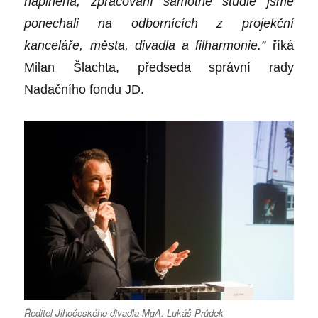
naplněna, zpracování samotné studie jsme
ponechali na odbornících z projekční
kanceláře, města, divadla a filharmonie.”
říká
Milan Šlachta, předseda správní rady
Nadačního fondu JD.
Ředitel Jihočeského divadla MgA. Lukáš Průdek