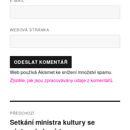
E-MAIL
*
WEBOVÁ STRÁNKA
Web používá Akismet ke snížení množství spamu.
Zjistěte, jak jsou zpracovávány údaje z komentářů.
Navigace
PŘEDCHOZÍ
pro
Setkání ministra kultury se
Předchozí
příspěvek: