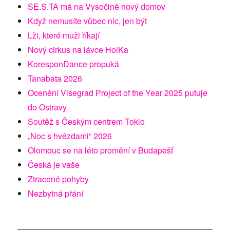
SE.S.TA má na Vysočině nový domov
Když nemusíte vůbec nic, jen být
Lži, které muži říkají
Nový cirkus na lávce HolKa
KoresponDance propuká
Tanabata 2026
Ocenění Visegrad Project of the Year 2025 putuje
do Ostravy
Soutěž s Českým centrem Tokio
„Noc s hvězdami“ 2026
Olomouc se na léto promění v Budapešť
Česká je vaše
Ztracené pohyby
Nezbytná přání