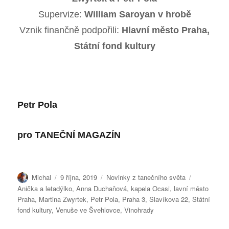
Supervize:
William Saroyan v hrobě
Vznik finančně podpořili:
Hlavní město Praha,
Státní fond kultury
Petr Pola
pro
TANEČNÍ MAGAZÍN
Autor:
Publikováno:
Rubriky:
Štítky:
Michal
9 října, 2019
Novinky z tanečního světa
Anička a letadýlko
,
Anna Duchaňová
,
kapela Ocasi
,
lavní město
Praha
,
Martina Zwyrtek
,
Petr Pola
,
Praha 3
,
Slavíkova 22
,
Státní
fond kultury
,
Venuše ve Švehlovce
,
Vinohrady