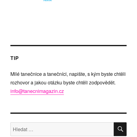
TIP
Milé tanečnice a tanečníci, napište, s kým byste chtěli
rozhovor a jakou otázku byste chtěli zodpovědět.
info@tanecnimagazin.cz
HLE
Hledat: