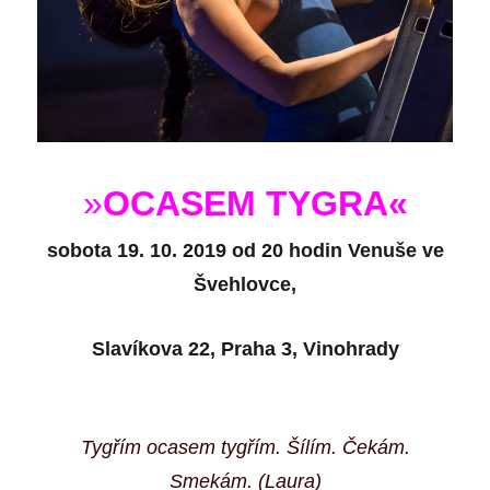
»
OCASEM TYGRA
«
sobota 19. 10. 2019 od 20 hodin
Venuše ve
Švehlovce,
Slavíkova 22, Praha 3, Vinohrady
Tygřím ocasem tygřím. Šílím. Čekám.
Smekám.
(Laura
)