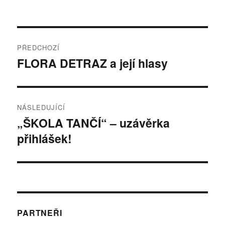
Navigace
PŘEDCHOZÍ
pro
FLORA DETRAZ a její hlasy
Předchozí
příspěvek:
příspěvek
NÁSLEDUJÍCÍ
„ŠKOLA TANČÍ“ – uzávěrka
Následující
přihlášek!
příspěvek:
PARTNEŘI