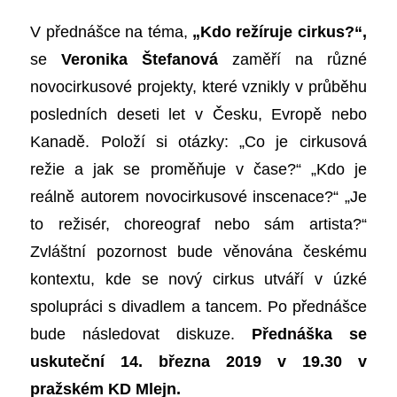
V přednášce na téma,
„Kdo režíruje cirkus?“,
se
Veronika Štefanová
zaměří na různé
novocirkusové projekty, které vznikly v průběhu
posledních deseti let v Česku, Evropě nebo
Kanadě. Položí si otázky: „Co je cirkusová
režie a jak se proměňuje v čase?“ „Kdo je
reálně autorem novocirkusové inscenace?“ „Je
to režisér, choreograf nebo sám artista?“
Zvláštní pozornost bude věnována českému
kontextu, kde se nový cirkus utváří v úzké
spolupráci s divadlem a tancem. Po přednášce
bude následovat diskuze.
Přednáška se
uskuteční 14. března 2019 v 19.30 v
pražském KD Mlejn.