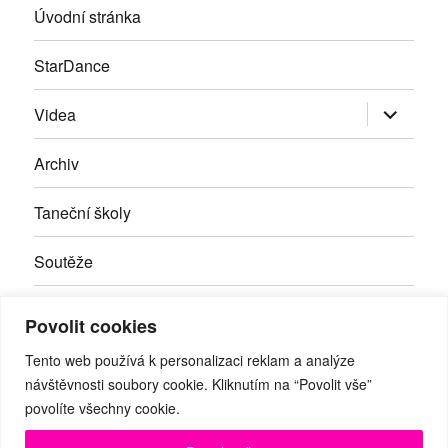
Úvodní stránka
StarDance
Zobrazit
Videa
podřazen
položky
Archiv
Taneční školy
Soutěže
Inzerce
Povolit cookies
Kontakty
Tento web používá k personalizaci reklam a analýze
návštěvnosti soubory cookie. Kliknutím na “Povolit vše”
povolíte všechny cookie.
Facebook
RSS
Youtube