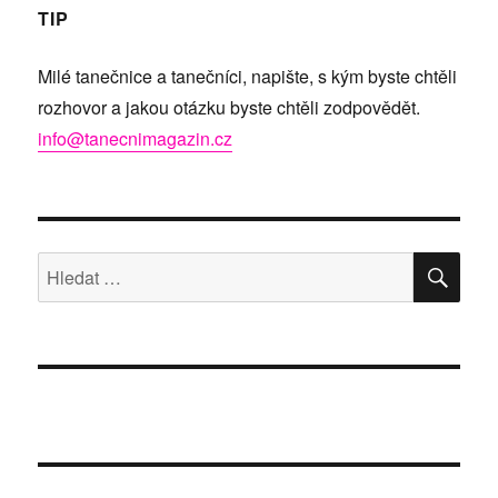
TIP
Milé tanečnice a tanečníci, napište, s kým byste chtěli
rozhovor a jakou otázku byste chtěli zodpovědět.
info@tanecnimagazin.cz
HLE
Hledat: