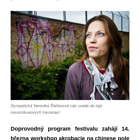
Sympatická Veronika Štefanová vás uvede do tajů
novocirkusových inscenací
Doprovodný program festivalu zahájí 14.
března workshop akrobacie na chinese pole