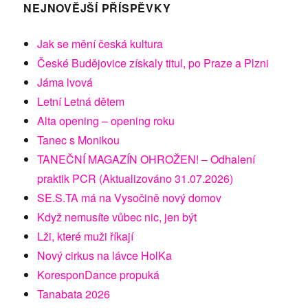
NEJNOVĚJŠÍ PŘÍSPĚVKY
Jak se mění česká kultura
České Budějovice získaly titul, po Praze a Plzni
Jáma lvová
Letní Letná dětem
Alta opening – opening roku
Tanec s Monikou
TANEČNÍ MAGAZÍN OHROŽEN! – Odhalení
praktik PCR (Aktualizováno 31.07.2026)
SE.S.TA má na Vysočině nový domov
Když nemusíte vůbec nic, jen být
Lži, které muži říkají
Nový cirkus na lávce HolKa
KoresponDance propuká
Tanabata 2026