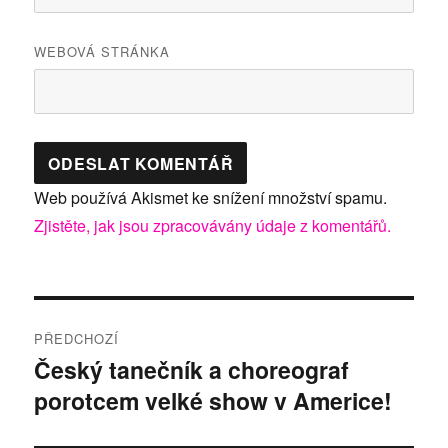
WEBOVÁ STRÁNKA
Web používá Akismet ke snížení množství spamu.
Zjistěte, jak jsou zpracovávány údaje z komentářů.
Navigace
PŘEDCHOZÍ
pro
Český tanečník a choreograf
Předchozí
porotcem velké show v Americe!
příspěvek:
příspěvek