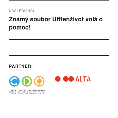
NÁSLEDUJÍCÍ
Známý soubor Ufftenživot volá o
Následující
pomoc!
příspěvek:
PARTNEŘI