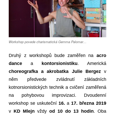
Workshop povede charismatická Gemma Palomar…
Druhý z workshopů bude zaměřen na
acro
dance
a
kontorsionistiku
. Americká
choreografka a akrobatka Julie Bergez
v
něm předvede zvládnutí základních
kotnorsionistických technik a cvičení zaměřená
na pohybovou improvizaci. Dvoudenní
workshop se uskuteční
16.
a
17. března 2019
v
KD Mlejn
vždy
od 10 do 13 hodin
. Oba