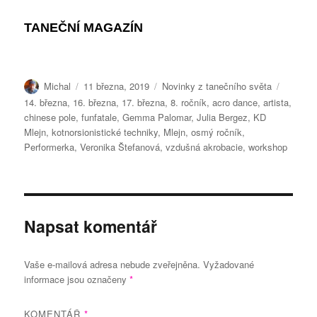
TANEČNÍ MAGAZÍN
Autor:
Publikováno:
Rubriky:
Štítky:
Michal
11 března, 2019
Novinky z tanečního světa
14. března
,
16. března
,
17. března
,
8. ročník
,
acro dance
,
artista
,
chinese pole
,
funfatale
,
Gemma Palomar
,
Julia Bergez
,
KD
Mlejn
,
kotnorsionistické techniky
,
Mlejn
,
osmý ročník
,
Performerka
,
Veronika Štefanová
,
vzdušná akrobacie
,
workshop
Napsat komentář
Vaše e-mailová adresa nebude zveřejněna.
Vyžadované
informace jsou označeny
*
KOMENTÁŘ
*