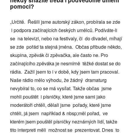
někdy snažíte třeba i podvědomě umění
pomoci?
„Určitě. Řešili jsme autorský zákon, probírala se zde
i podpora začínajících českých umělců. Podíváte-li
se na televizi, nebo na festivaly, či do divadel, míhají
se zde pořád ta stejná jména. Občas přibude někdo,
skupina, zpěvák či zpěvačka, ale často ne. Pro
začínajícího zpěváka je nesmírně těžké dostat se do
rádia. Zažil jsem to i v době, kdy jsem tam pracoval.
Naše rádio mělo výhodu, že žádný dramaturg
nevybíral to, co se má vysílat. Takže občas jsme
mohli pouštět i písničky, které jsme sami jako
moderátoři chtěli, dělali jsme pořady, které jsme
chtěli, já jsem například & nbsp;měl pořad, ve
kterém jsem pouštěl písničky neznámých lidí, takže
tito interpreti měli možnost se prezentovat. Dnes to