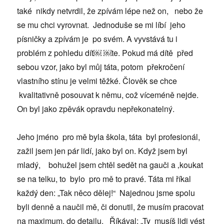
také nikdy netvrdil, že zpívám lépe než on, nebo že
se mu chci vyrovnat. Jednoduše se mi líbí jeho
písničky a zpívám je po svém. A vyvstává tu i
problém z pohledu dít￼ ￼te. Pokud má dítě před
sebou vzor, jako byl můj táta, potom překročení
vlastního stínu je velmi těžké. Člověk se chce
kvalitativně posouvat k němu, což víceméně nejde.
On byl jako zpěvák opravdu nepřekonatelný.
Jeho jméno pro mě byla škola, táta byl profesionál,
zažil jsem jen pár lidí, jako byl on. Když jsem byl
mladý, bohužel jsem chtěl sedět na gauči a ‚koukat
se na telku, to bylo pro mě to pravé. Táta mi říkal
každý den: „Tak něco dělej!“ Najednou jsme spolu
byli denně a naučil mě, či donutil, že musím pracovat
na maximum, do detailu. Říkával: „Ty musíš lidi vést