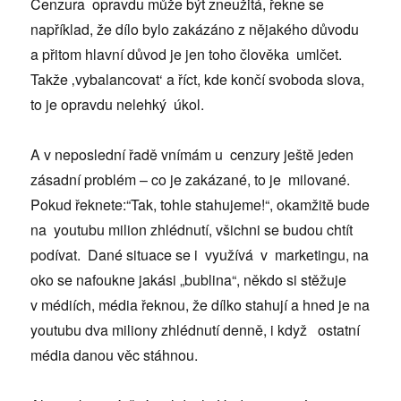
Cenzura opravdu může být zneužitá, řekne se
například, že dílo bylo zakázáno z nějakého důvodu
a přitom hlavní důvod je jen toho člověka umlčet.
Takže ‚vybalancovat‘ a říct, kde končí svoboda slova,
to je opravdu nelehký úkol.
A v neposlední řadě vnímám u cenzury ještě jeden
zásadní problém – co je zakázané, to je milované.
Pokud řeknete:“Tak, tohle stahujeme!“, okamžitě bude
na youtubu milion zhlédnutí, všichni se budou chtít
podívat. Dané situace se i využívá v marketingu, na
oko se nafoukne jakási „bublina“, někdo si stěžuje
v médiích, média řeknou, že dílko stahují a hned je na
youtubu dva miliony zhlédnutí denně, i když ostatní
média danou věc stáhnou.