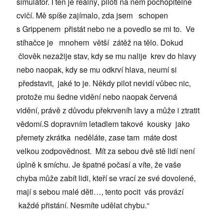
simulátor. I ten je reálný, piloti na něm pochopitelně
cvičí. Mě spíše zajímalo, zda jsem schopen
s Grippenem přistát nebo ne a povedlo se mi to. Ve
stíhačce je mnohem větší zátěž na tělo. Dokud
člověk nezažije stav, kdy se mu nalije krev do hlavy
nebo naopak, kdy se mu odkrví hlava, neumí si
představit, jaké to je. Někdy pilot nevidí vůbec nic,
protože mu šedne vidění nebo naopak červená
vidění, právě z důvodu překrveníh lavy a může i ztratit
vědomí.S dopravním letadlem takové kousky jako
přemety zkrátka neděláte, zase tam máte dost
velkou zodpovědnost. Mít za sebou dvě stě lidí není
úplně k smíchu. Je špatné počasí a víte, že vaše
chyba může zabít lidi, kteří se vrací ze své dovolené,
mají s sebou malé děti…, tento pocit vás provází
každé přistání. Nesmíte udělat chybu.“