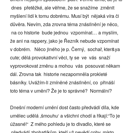
dnes přetěžké, ale věřme, že se snažíme změnit
myšlení lidí k tomu dobrému. Musí být nějaká víra či
důvěra. Nevím, zda zrovna téma znásilnění je něco,
na co historie bude jednou vzpomínat… a myslím,
že ani na rappery, jako je Řezník nebude vzpomínat
v dobrém. Něco jiného je p. Černý, sochař, kter&ya
cute; dělá provokativní věci, ty se ve vás snaží
vyprovokovat změnu a mohou vás posouvat někam
dál. Zrovna tak historie nezapomněla prokleté
básníky. Uvážím-li zmíněné znásilnění, co přináší
toto téma v umění? Že je to správné? Normální?
Dnešní moderní umění dost často předvádí díla, kde
umělec udělá ‚šmouhu‘ a všichni chodí a říkají:“To je
úžasné!“ Z mého pohledu je to divadlo, které se
předvádí zbohatlíkům, kteří už nevědí coby, místo