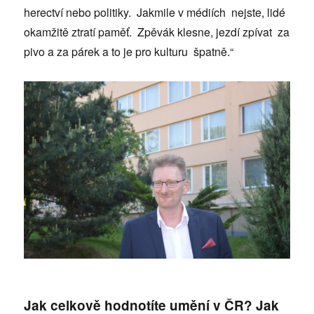
herectví nebo politiky. Jakmile v médiích nejste, lidé
okamžitě ztratí paměť. Zpěvák klesne, jezdí zpívat za
pivo a za párek a to je pro kulturu špatně.“
Jak celkově hodnotíte umění v ČR? Jak