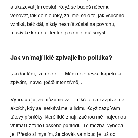
a ukazovat jim cestu! Když se budeš něčemu
věnovat, tak do hloubky, zajímej se o to, jak všechno
vzniká, běž dál, nikdy nesmíš zůstat na povrchu,
musíš ke kořenu. Jedině potom to má smysl!“
Jak vnímají lidé zpívajícího politika?
„Já doufám, že dobře… Mám do dneška kapelu a
zpívám, navíc ještě intenzívněji.
Výhodou je, že můžeme vzít mikrofon a zazpívat na
akcích, kdy se setkáváme s lidmi. Když zazpívám
tátovy písničky, které lidé znají, začnou mě najednou
vnímat i z toho lidského pohledu. To možná výhoda
je. Přesto si myslím, že člověk vám buď je už od