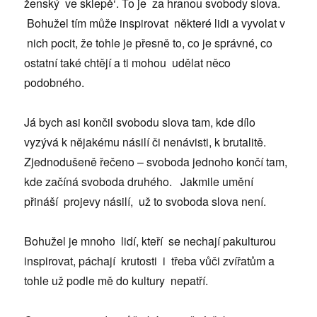
ženský ve sklepě‘. To je za hranou svobody slova.
Bohužel tím může inspirovat některé lidi a vyvolat v
nich pocit, že tohle je přesně to, co je správné, co
ostatní také chtějí a ti mohou udělat něco
podobného.
Já bych asi končil svobodu slova tam, kde dílo
vyzývá k nějakému násilí či nenávisti, k brutalitě.
Zjednodušeně řečeno – svoboda jednoho končí tam,
kde začíná svoboda druhého. Jakmile umění
přináší projevy násilí, už to svoboda slova není.
Bohužel je mnoho lidí, kteří se nechají pakulturou
inspirovat, páchají krutosti i třeba vůči zvířatům a
tohle už podle mě do kultury nepatří.