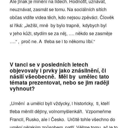
Ale jinak je mínění na lidech. Hodnotit, uznávat,
neuznávat, zasmát se tomu. Na sociálních sítích
občas vidíte videa těch, kdo nejsou zpěváci. Člověk
si říká: „Ježíši, mně by bylo trapně, kdybych byl
v jeho kůži, stydím se za něj, …. někdo se zasměje
….“ , proč ne. A třeba se i to někomu líbí.“
V tanci se v posledních letech
objevovaly i prvky jako znásilnění, či
násilí všeobecně. Měl by umělec tato
témata prezentovat, nebo se jim raději
vyhnout?
„Umění a umělci byli vždycky, i historicky, ti, kteří
třeba měnili dějiny, volnomyšlenkáři. Vzpomeňme
Francii, Rusko, ale i Česko. Určitě tohle všechno do
umění nějakým způsobem patří. Věřme tomu, ač je to