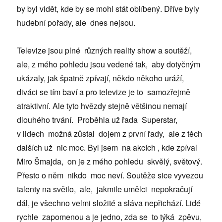
by byl vidět, kde by se mohl stát oblíbený. Dříve byly
hudební pořady, ale dnes nejsou.
Televize jsou plné různých reality show a soutěží,
ale, z mého pohledu jsou vedené tak, aby dotyčným
ukázaly, jak špatně zpívají, někdo někoho uráží,
diváci se tím baví a pro televize je to samozřejmě
atraktivní. Ale tyto hvězdy stejně většinou nemají
dlouhého trvání. Proběhla už řada Superstar,
v lidech možná zůstal dojem z první řady, ale z těch
dalších už nic moc. Byl jsem na akcích , kde zpíval
Miro Šmajda, on je z mého pohledu skvělý, světový.
Přesto o něm nikdo moc neví. Soutěže sice vyvezou
talenty na světlo, ale, jakmile umělci nepokračují
dál, je všechno velmi složité a sláva nepřichází. Lidé
rychle zapomenou a je jedno, zda se to týká zpěvu,