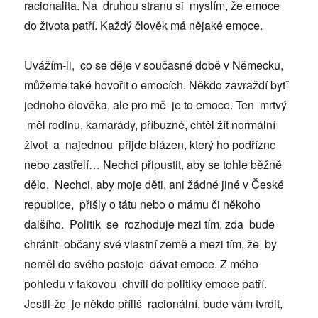
racionalita. Na druhou stranu si myslím, že emoce
do života patří. Každý člověk má nějaké emoce.
Uvážím-li, co se děje v současné době v Německu,
můžeme také hovořit o emocích. Někdo zavraždí bytˇ
jednoho člověka, ale pro mě je to emoce. Ten mrtvý
měl rodinu, kamarády, příbuzné, chtěl žít normální
život a najednou přijde blázen, který ho podřízne
nebo zastřelí… Nechci připustit, aby se tohle běžně
dělo. Nechci, aby moje děti, ani žádné jiné v České
republice, přišly o tátu nebo o mámu či někoho
dalšího. Politik se rozhoduje mezi tím, zda bude
chránit občany své vlastní země a mezi tím, že by
neměl do svého postoje dávat emoce. Z mého
pohledu v takovou chvíli do politiky emoce patří.
Jestli-že je někdo příliš racionální, bude vám tvrdit,