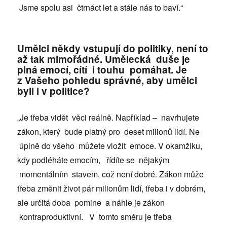
Jsme spolu asi čtrnáct let a stále nás to baví.“
Umělci někdy vstupují do politiky, není to
až tak mimořádné. Umělecká duše je
plná emocí, cítí i touhu pomáhat. Je
z Vašeho pohledu správné, aby umělci
byli i v politice?
„Je třeba vidět věci reálně. Například – navrhujete
zákon, který bude platný pro deset milionů lidí. Ne
úplně do všeho můžete vložit emoce. V okamžiku,
kdy podléháte emocím, řídíte se nějakým
momentálním stavem, což není dobré. Zákon může
třeba změnit život pár milionům lidí, třeba i v dobrém,
ale určitá doba pomine a náhle je zákon
kontraproduktivní. V tomto směru je třeba