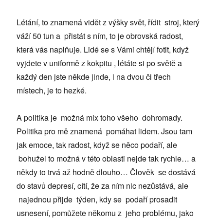
Létání, to znamená vidět z výšky svět, řídit stroj, který
váží 50 tun a přistát s ním, to je obrovská radost,
která vás naplňuje. Lidé se s Vámi chtějí fotit, když
vyjdete v uniformě z kokpitu , létáte si po světě a
každý den jste někde jinde, i na dvou či třech
místech, je to hezké.
A politika je možná mix toho všeho dohromady.
Politika pro mě znamená pomáhat lidem. Jsou tam
jak emoce, tak radost, když se něco podaří, ale
bohužel to možná v této oblasti nejde tak rychle… a
někdy to trvá až hodně dlouho… Člověk se dostává
do stavů depresí, cítí, že za ním nic nezůstává, ale
najednou přijde týden, kdy se podaří prosadit
usnesení, pomůžete někomu z jeho problému, jako