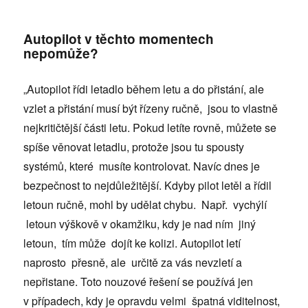
Autopilot v těchto momentech
nepomůže?
„Autopilot řídi letadlo během letu a do přistání, ale
vzlet a přistání musí být řízeny ručně, jsou to vlastně
nejkritičtější části letu. Pokud letíte rovně, můžete se
spíše věnovat letadlu, protože jsou tu spousty
systémů, které musíte kontrolovat. Navíc dnes je
bezpečnost to nejdůležitější. Kdyby pilot letěl a řídil
letoun ručně, mohl by udělat chybu. Např. vychýlí
letoun výškově v okamžiku, kdy je nad ním jiný
letoun, tím může dojít ke kolizi. Autopilot letí
naprosto přesně, ale určitě za vás nevzletí a
nepřistane. Toto nouzové řešení se používá jen
v případech, kdy je opravdu velmi špatná viditelnost,