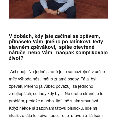
V dobách, kdy jste začínal se zpěvem,
přinášelo Vám jméno po tatínkovi, tedy
slavném zpěvákovi, spíše otevřené
náruče nebo Vám naopak komplikovalo
život?
„Asi obojí. Na jedné straně je to samozřejmě v určité
míře výhoda nést jméno známé osoby. Táta byl
zpěvák, kterého já vůbec považuji za jednoho
z nejlepších, co tady kdy byli. Na druhé straně je to
problém, protože mnoho lidí mě s ním srovnává.
Když někde já zazpívám tátovu písničku, lidé mi
říkají, že táta to zpíval lépe. To je pravda a já jsem