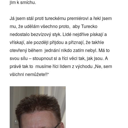
jim k smíchu.
Já jsem stál proti tureckému premiérovi a řekl jsem
mu, že udělám všechno proto, aby Turecko
nedostalo bezvízový styk. Lidé nejdříve pískají a
vřískají, ale později přijdou a přiznají, že takhle
otevřený během jednání nikdo zatím nebyl. Má to
svou sílu – stoupnout si a říci věci tak, jak jsou. A
právě tak to musíme říci lidem z východu „Ne, sem
všichni nemůžete!!“