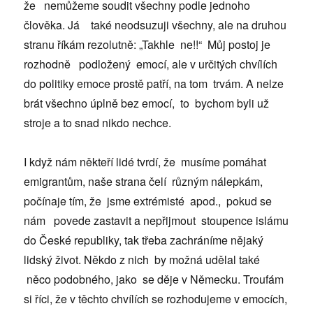
že nemůžeme soudit všechny podle jednoho
člověka. Já také neodsuzuji všechny, ale na druhou
stranu říkám rezolutně: „Takhle ne!!“ Můj postoj je
rozhodně podložený emocí, ale v určitých chvílích
do politiky emoce prostě patří, na tom trvám. A nelze
brát všechno úplně bez emocí, to bychom byli už
stroje a to snad nikdo nechce.
I když nám někteří lidé tvrdí, že musíme pomáhat
emigrantům, naše strana čelí různým nálepkám,
počínaje tím, že jsme extrémisté apod., pokud se
nám povede zastavit a nepřijmout stoupence islámu
do České republiky, tak třeba zachráníme nějaký
lidský život. Někdo z nich by možná udělal také
něco podobného, jako se děje v Německu. Troufám
si říci, že v těchto chvílích se rozhodujeme v emocích,