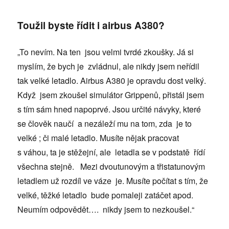
Toužil byste řídit i airbus A380?
„To nevím. Na ten jsou velmi tvrdé zkoušky. Já si
myslím, že bych je zvládnul, ale nikdy jsem neřídil
tak velké letadlo. Airbus A380 je opravdu dost velký.
Když jsem zkoušel simulátor Grippenů, přistál jsem
s tím sám hned napoprvé. Jsou určité návyky, které
se člověk naučí a nezáleží mu na tom, zda je to
velké ; či malé letadlo. Musíte nějak pracovat
s váhou, ta je stěžejní, ale letadla se v podstatě řídí
všechna stejně. Mezi dvoutunovým a třistatunovým
letadlem už rozdíl ve váze je. Musíte počítat s tím, že
velké, těžké letadlo bude pomaleji zatáčet apod.
Neumím odpovědět…. nikdy jsem to nezkoušel.“