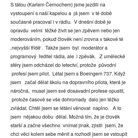
S tátou (Karlem Černochem) jsme jezdili na
vystoupení s naší kapelou a já jsem v té době
současně pracoval i v rádiu. V dnešní době je
opravdu velmi těžké živit se jen zpěvem nebo jen
moderováním, pokud člověk není zrovna v takové té
‚nejvyšší třídě‘. Takže jsem byl moderátor a
programový ředitel rádia, ale i zpěvák. Z umělecké
sféry jsem odcházel do letectví, protože původní
profesí jsem pilot. Létal jsem s Boeingem 737. Když
jsem začal dělat školu na dopravního pilota, která je
náročná, musel jsem své dosavadní profese opustit,
protože časově se vše dohromady dalo jen těžko
zvládat. Chtěl jsem se létání věnovat naplno. A to
jsem nějakou dobu dělal. Možná tím, že je člověk
starší a začne všechno vnímat jinak, zjistil jsem, že
chci věci kolem sebe měnit a rozhodl jsem se vstoupit