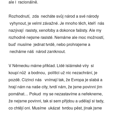
ale i racionálně.
Rozhodnutí, zda necháte svůj národ a své národy
vyhynout, je velmi závažné. Je mnoho těch, kteří nás
nazývají rasisty, xenofoby a dokonce fašisty. Ale my
rozhodně nejsme rasisté. Nemáme ale moc možností,
buď musíme jednat tvrdě, nebo prohrajeme a
necháme náš národ zaniknout.
V Německu máme příklad. Lidé islámské víry si
koupí nůž a bodnou, politici už nic nezachrání, je
pozdě. Cizinci nás vnímají tak, že Evropa je slabá a
hrají nám na naše city, tvrdí nám, že jsme povinni jim
pomáhat… Pokud my se nezastavíme a neřekneme,
že nejsme povinni, tak si sem přijdou a udělají si tady,
co chtějí oni. Musíme ukázat tvrdou pěst, jinak jsme