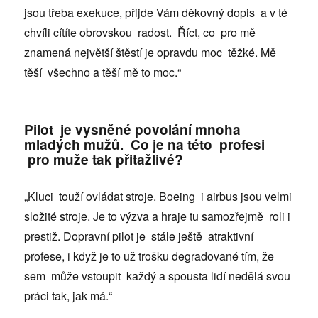
jsou třeba exekuce, přijde Vám děkovný dopis a v té
chvíli cítíte obrovskou radost. Říct, co pro mě
znamená největší štěstí je opravdu moc těžké. Mě
těší všechno a těší mě to moc.“
Pilot je vysněné povolání mnoha
mladých mužů. Co je na této profesi
pro muže tak přitažlivé?
„Kluci touží ovládat stroje. Boeing i airbus jsou velmi
složité stroje. Je to výzva a hraje tu samozřejmě roli i
prestiž. Dopravní pilot je stále ještě atraktivní
profese, i když je to už trošku degradované tím, že
sem může vstoupit každý a spousta lidí nedělá svou
práci tak, jak má.“