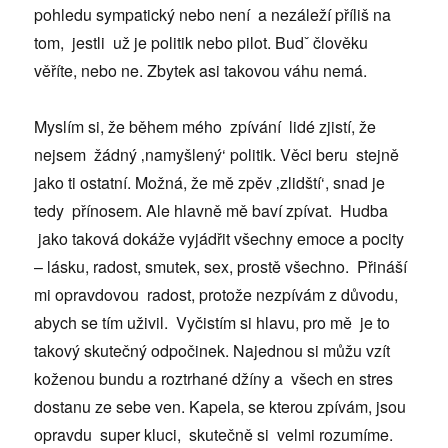
pohledu sympatický nebo není a nezáleží příliš na
tom, jestli už je politik nebo pilot. Budˇ člověku
věříte, nebo ne. Zbytek asi takovou váhu nemá.
Myslím si, že během mého zpívání lidé zjistí, že
nejsem žádný ‚namyšlený‘ politik. Věci beru stejně
jako ti ostatní. Možná, že mě zpěv ‚zlidští‘, snad je
tedy přínosem. Ale hlavně mě baví zpívat. Hudba
jako taková dokáže vyjádřit všechny emoce a pocity
– lásku, radost, smutek, sex, prostě všechno. Přináší
mi opravdovou radost, protože nezpívám z důvodu,
abych se tím uživil. Vyčistím si hlavu, pro mě je to
takový skutečný odpočinek. Najednou si můžu vzít
koženou bundu a roztrhané džíny a všech en stres
dostanu ze sebe ven. Kapela, se kterou zpívám, jsou
opravdu super kluci, skutečně si velmi rozumíme.