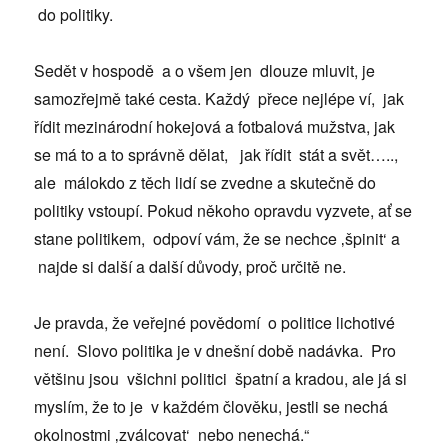
do politiky.
Sedět v hospodě a o všem jen dlouze mluvit, je
samozřejmě také cesta. Každý přece nejlépe ví, jak
řídit mezinárodní hokejová a fotbalová mužstva, jak
se má to a to správně dělat, jak řídit stát a svět…..,
ale málokdo z těch lidí se zvedne a skutečně do
politiky vstoupí. Pokud někoho opravdu vyzvete, ať se
stane politikem, odpoví vám, že se nechce ‚špinit‘ a
najde si další a další důvody, proč určitě ne.
Je pravda, že veřejné povědomí o politice lichotivé
není. Slovo politika je v dnešní době nadávka. Pro
většinu jsou všichni politici špatní a kradou, ale já si
myslím, že to je v každém člověku, jestli se nechá
okolnostmi ‚zválcovat‘ nebo nenechá.“