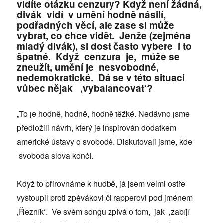
vidíte otázku cenzury? Když není žádná,
divák vidí v umění hodně násilí,
podřadných věcí, ale zase si může
vybrat, co chce vidět. Jenže (zejména
mladý divák), si dost často vybere i to
špatné. Když cenzura je, může se
zneužít, umění je nesvobodné,
nedemokratické. Dá se v této situaci
vůbec nějak ‚vybalancovat‘?
„To je hodně, hodně, hodně těžké. Nedávno jsme
předložili návrh, který je inspirován dodatkem
americké ústavy o svobodě. Diskutovali jsme, kde
svoboda slova končí.
Když to přirovnáme k hudbě, já jsem velmi ostře
vystoupil proti zpěvákovi či rapperovi pod jménem
‚Řezník‘. Ve svém songu zpívá o tom, jak ‚zabíjí