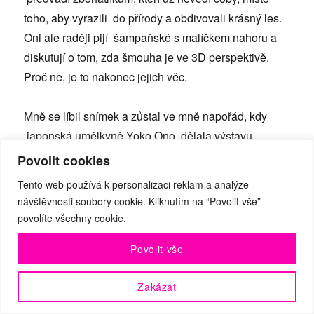
toho, aby vyrazili do přírody a obdivovali krásný les.
Oni ale raději pijí šampaňské s malíčkem nahoru a
diskutují o tom, zda šmouha je ve 3D perspektivě.
Proč ne, je to nakonec jejich věc.
Mně se líbil snímek a zůstal ve mně napořád, kdy
japonská umělkyně Yoko Ono dělala výstavu,
uprostřed místnosti byly štafle, člověk po nich musel
Povolit cookies
vylézt nahoru a tam bylo malinkým písmem napsáno
Tento web používá k personalizaci reklam a analýze
‚ano‘. Návštěvníci přiznali, že poselství v tomto
návštěvnosti soubory cookie. Kliknutím na “Povolit vše”
ukryté ale pro ně bylo pozitivní.
povolíte všechny cookie.
Povolit vše
Důležité poselství pro mě, které má dílo nést, je přijít
někam a vidět něco pozitivního. Ale co vidíte na té
Zakázat
šmouze? Já nevím. Ale možná jsou lidé, kteří na ní
vidí něco dobrého, nechci jim to brát. Určitě i toto