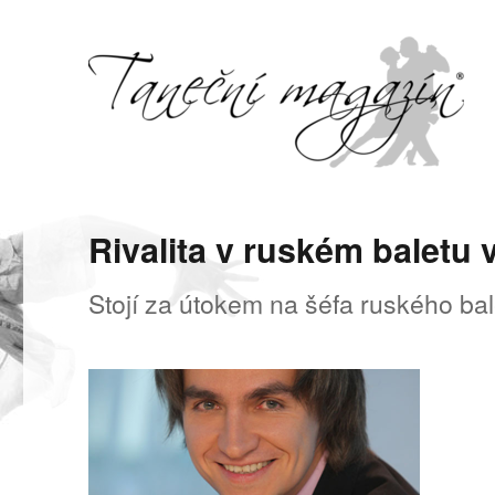
Svět tance, pohybu a hudby
Taneční magazín
Rivalita v ruském baletu v
Stojí za útokem na šéfa ruského bal