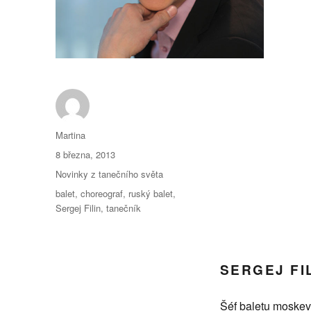
Autor:
Martina
Publikováno:
8 března, 2013
Rubriky:
Novinky z tanečního světa
Štítky:
balet
,
choreograf
,
ruský balet
,
Sergej Filin
,
tanečník
SERGEJ FI
Šéf baletu moskev