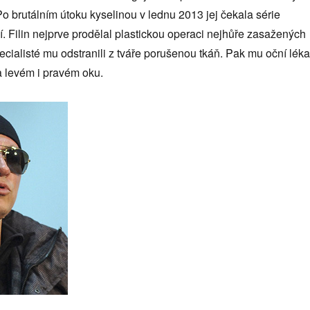
Po brutálním útoku kyselinou v lednu 2013 jej čekala série
 Filin nejprve prodělal plastickou operaci nejhůře zasažených
pecialisté mu odstranili z tváře porušenou tkáň. Pak mu oční léka
a levém i pravém oku.