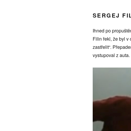
SERGEJ FI
Ihned po propuště
Filin řekl, že byl
zastřelit“. Přepade
vystupoval z auta.