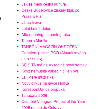
Jak se mění česká kultura
České Budějovice získaly titul, po
Praze a Plzni
ř
Jáma lvová
Letní Letná dětem
Alta opening – opening roku
Tanec s Monikou
TANEČNÍ MAGAZÍN OHROŽEN! –
Odhalení praktik PCR (Aktualizováno
31.07.2026)
SE.S.TA má na Vysočině nový domov
Když nemusíte vůbec nic, jen být
Lži, které muži říkají
Nový cirkus na lávce HolKa
KoresponDance propuká
Tanabata 2026
Ocenění Visegrad Project of the Year
2025 putuje do Ostravy