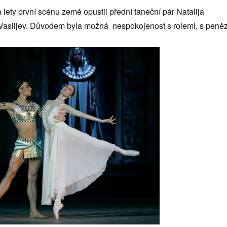
lety první scénu země opustil přední taneční pár Natalija
Vasiljev. Důvodem byla možná nespokojenost s rolemi, s peněz