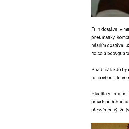
Filin dostával v m
pneumatiky, kompro
násilím dostával u
řidiče a bodyguard
Snad málokdo by če
nemovitosti, to vš
Rivalita v tanečn
pravděpodobně udě
přesvědčený, že js