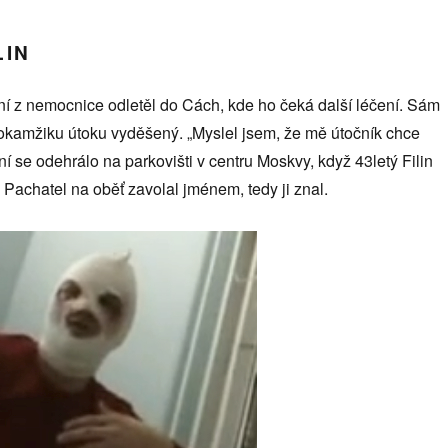
LIN
ní z nemocnice odletěl do Cách, kde ho čeká další léčení. Sám
 v okamžiku útoku vyděšený. „Myslel jsem, že mě útočník chce
ní se odehrálo na parkovišti v centru Moskvy, když 43letý Filin
 Pachatel na oběť zavolal jménem, tedy ji znal.