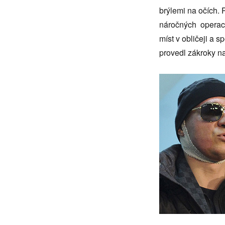
brýlemi na očích. 
náročných operací.
míst v obličeji a s
provedl zákroky n