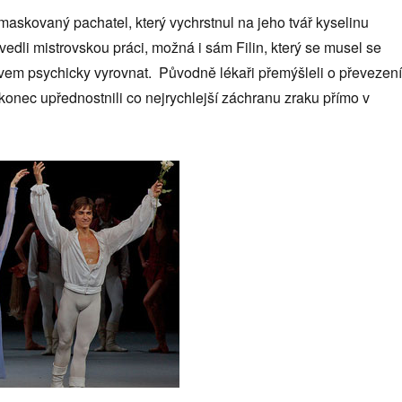
 maskovaný pachatel, který vychrstnul na jeho tvář kyselinu
vedli mistrovskou práci, možná i sám Filin, který se musel se
avem psychicky vyrovnat. Původně lékaři přemýšleli o převezení
konec upřednostnili co nejrychlejší záchranu zraku přímo v