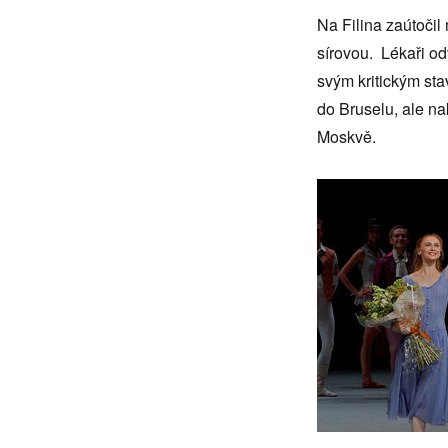
Na Filina zaútočil
sírovou. Lékaři od
svým kritickým st
do Bruselu, ale na
Moskvě.