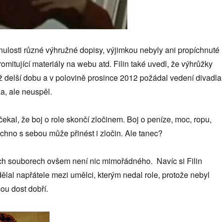
inulosti různé výhružné dopisy, výjimkou nebyly ani propíchnuté
mitující materiály na webu atd. Filin také uvedl, že výhrůžky
ž delší dobu a v polovině prosince 2012 požádal vedení divadla
a, ale neuspěl.
kal, že boj o role skončí zločinem. Boj o peníze, moc, ropu,
echno s sebou může přinést i zločin. Ale tanec?
ích souborech ovšem není nic mimořádného. Navíc si Filin
lal napřátele mezi umělci, kterým nedal role, protože nebyl
ou dost dobří.