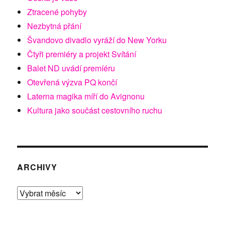
Ztracené pohyby
Nezbytná přání
Švandovo divadlo vyráží do New Yorku
Čtyři premiéry a projekt Svítání
Balet ND uvádí premíéru
Otevřená výzva PQ končí
Laterna magika míří do Avignonu
Kultura jako součást cestovního ruchu
ARCHIVY
Archivy