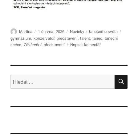
Autor:
Publikováno:
Rubriky:
Štítky:
Martina
1 června, 2026
Novinky z tanečního světa
gymnázium
,
konzervatoř
,
představení
,
talent
,
tanec
,
taneční
pro
scéna
,
Závěrečná představení
Napsat komentář
text
s
názvem
Závěrečná
představení
HLE
Hledat:
2026