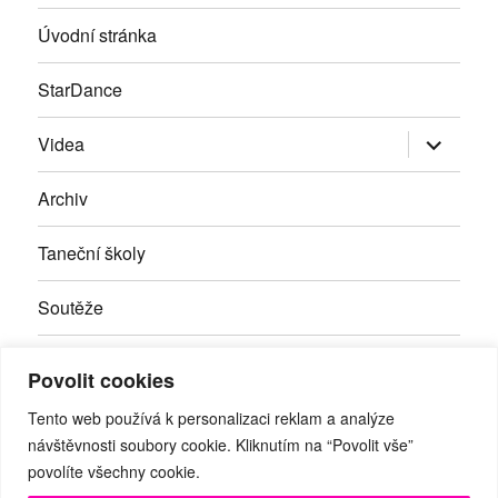
Úvodní stránka
StarDance
Zobrazit
Videa
podřazen
položky
Archiv
Taneční školy
Soutěže
Inzerce
Povolit cookies
Kontakty
Tento web používá k personalizaci reklam a analýze
návštěvnosti soubory cookie. Kliknutím na “Povolit vše”
povolíte všechny cookie.
Facebook
RSS
Youtube