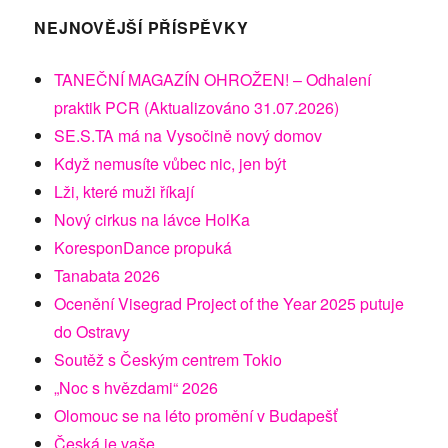
NEJNOVĚJŠÍ PŘÍSPĚVKY
TANEČNÍ MAGAZÍN OHROŽEN! – Odhalení
praktik PCR (Aktualizováno 31.07.2026)
SE.S.TA má na Vysočině nový domov
Když nemusíte vůbec nic, jen být
Lži, které muži říkají
Nový cirkus na lávce HolKa
KoresponDance propuká
Tanabata 2026
Ocenění Visegrad Project of the Year 2025 putuje
do Ostravy
Soutěž s Českým centrem Tokio
„Noc s hvězdami“ 2026
Olomouc se na léto promění v Budapešť
Česká je vaše