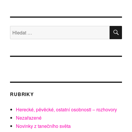
text
s
názvem
CZECH
DANCE
HLE
Hledat:
TOUR
2017
právě
začíná
RUBRIKY
Herecké, pěvěcké, ostatní osobnosti – rozhovory
Nezařazené
Novinky z tanečního světa