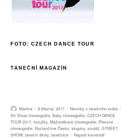
FOTO: CZECH DANCE TOUR
TANEČNÍ MAGAZÍN
Autor:
Publikováno:
Rubriky:
Štítky:
Martina
6 března, 2017
Novinky z tanečního světa
Art Show choreografie
,
Baby choreografie
,
CZECH DANCE
TOUR 2017
,
kroužky
,
Mažoretkové choreografie
,
Plesové
choreografie
,
Roztančíme Česko
,
skupiny
,
soutěž
,
STREET
pro
SHOW
,
taneční školy
,
tanečnice
Napsat komentář