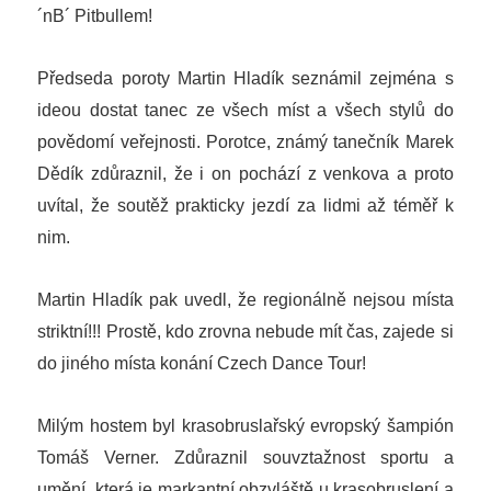
´nB´ Pitbullem!
Předseda poroty Martin Hladík seznámil zejména s
ideou dostat tanec ze všech míst a všech stylů do
povědomí veřejnosti. Porotce, známý tanečník Marek
Dědík zdůraznil, že i on pochází z venkova a proto
uvítal, že soutěž prakticky jezdí za lidmi až téměř k
nim.
Martin Hladík pak uvedl, že regionálně nejsou místa
striktní!!! Prostě, kdo zrovna nebude mít čas, zajede si
do jiného místa konání Czech Dance Tour!
Milým hostem byl krasobruslařský evropský šampión
Tomáš Verner. Zdůraznil souvztažnost sportu a
umění, která je markantní obzvláště u krasobruslení a