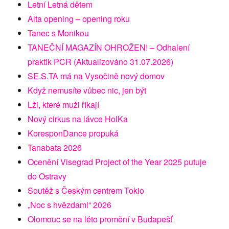
Letní Letná dětem
Alta opening – opening roku
Tanec s Monikou
TANEČNÍ MAGAZÍN OHROŽEN! – Odhalení
praktik PCR (Aktualizováno 31.07.2026)
SE.S.TA má na Vysočině nový domov
Když nemusíte vůbec nic, jen být
Lži, které muži říkají
Nový cirkus na lávce HolKa
KoresponDance propuká
Tanabata 2026
Ocenění Visegrad Project of the Year 2025 putuje
do Ostravy
Soutěž s Českým centrem Tokio
„Noc s hvězdami“ 2026
Olomouc se na léto promění v Budapešť