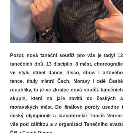
Pozor, nová taneční soutěž pro vás je tady! 12
tanečních dnů, 13 disciplín, 8 měst, choreografie
ve stylu street dance, disco, show i artového
tance, tituly mistrů Čech, Moravy i celé České
republiky, to je ve zkratce nová soutěž tanečních
skupin, která na jaře zavítá do českých a
moravských měst. Do finálové poroty usedne i
český olympionik a krasobruslař Tomáš Verner.
vše pod záštitou a v organizaci Tanečního svazu
ČR a Czech Dance.