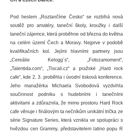
Pod heslem „Roztančíme Česko“ se rozbíhá nová
soutěž pro amatéry, taneční školy, kroužky i další
taneční zájemce, která proběhne od března do května
na celém území Čech a Moravy. Nejprve v podobě
kvalifikačních kol. Jejími hlavními partnery jsou
„Cereálie Kelogg´s“, „Fotozamoment“,
„Talentida.com“, „Tiscali.cz“ a pražské „Hard rock
cafe“, kde 2. 3. proběhla i úvodní tisková konference.
Jeho manažérka Michaela Svobodová vyzdvihla
součinnost podniku s hudebními i tanečními
aktivitami a zdůraznila, že mimo prostoru Hard Rock
cafe věnuje i finálovým ta nečníkům unikátní trička ze
série Signature Series, která vznikla ve spolupráci s
hvězdou cen Grammy, představitelem latino popu R